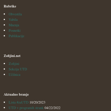
Rubrike
Obvestila
Vabila
Mnenja
Posnetki
Publikacije
Zofijini.net
Zofijini
Sekcija UTD
Učilnica
Aktualno branje
Lista #zaUTD
10/20/2023
UTD v programih strank
04/22/2022