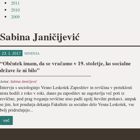
2011
2010
2009
Sabina Janičijević
MNENJA
23. 1. 2017
“Občutek imam, da se vračamo v 19. stoletje, ko socialne
države še ni bilo”
Avtor:
Sabina Janičijević
Intervju s sociologinjo Vesno Leskošek Zaposlitev in revščina v preteklosti
nista hodili z roko v roki, danes pa zaposlitev ne zagotavlja več poti iz
revščine, pod prag tveganja revščine niso padli zgolj številni prekarci, ampak
se jim, kot poudarja dekanja Fakultete za socialno delo Vesna Leskošek, vse
bolj pridružujejo...
več