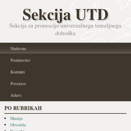
Sekcija UTD
Sekcija za promocijo univerzalnega temeljnega
dohodka
Naslovna
Predstavitev
Kontakti
Povezave
Arhivi
PO RUBRIKAH
Mnenja
Obvestila