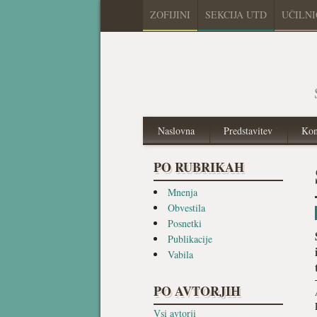
ZOFIJINI
SEKCIJA UTD
UČILN
Naslovna
Predstavitev
Kon
PO RUBRIKAH
Mnenja
Obvestila
Posnetki
Publikacije
Vabila
PO AVTORJIH
Vsi avtorji