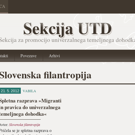
ICA
Sekcija UTD
Sekcija za promocijo univerzalnega temeljnega dohodk
takti
Povezave
Arhivi
Slovenska filantropija
VABILA
21. 5. 2012
Spletna razprava »Migranti
in pravica do univerzalnega
temeljnega dohodka«
Avtor:
Slovenska filantropija
Pričela se je spletna razprava o