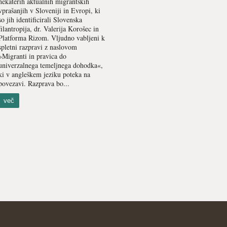
nekaterih aktualnih migrantskih
vprašanjih v Sloveniji in Evropi, ki
so jih identificirali Slovenska
filantropija, dr. Valerija Korošec in
Platforma Rizom. Vljudno vabljeni k
spletni razpravi z naslovom
»Migranti in pravica do
univerzalnega temeljnega dohodka«,
ki v angleškem jeziku poteka na
povezavi. Razprava bo...
več