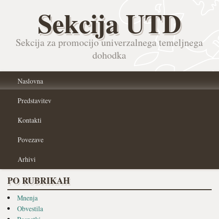
Sekcija UTD
Sekcija za promocijo univerzalnega temeljnega
dohodka
Naslovna
Predstavitev
Kontakti
Povezave
Arhivi
PO RUBRIKAH
Mnenja
Obvestila