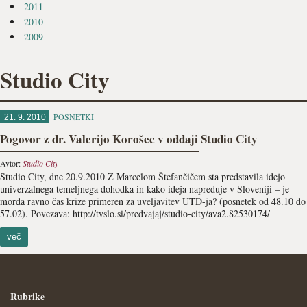
2011
2010
2009
Studio City
POSNETKI
21. 9. 2010
Pogovor z dr. Valerijo Korošec v oddaji Studio City
Avtor:
Studio City
Studio City, dne 20.9.2010 Z Marcelom Štefančičem sta predstavila idejo
univerzalnega temeljnega dohodka in kako ideja napreduje v Sloveniji – je
morda ravno čas krize primeren za uveljavitev UTD-ja? (posnetek od 48.10 do
57.02). Povezava: http://tvslo.si/predvajaj/studio-city/ava2.82530174/
več
Rubrike