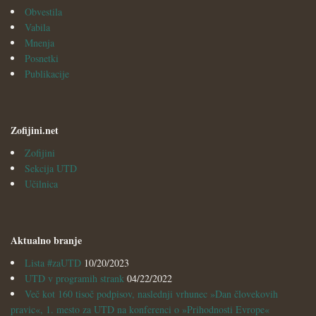
Obvestila
Vabila
Mnenja
Posnetki
Publikacije
Zofijini.net
Zofijini
Sekcija UTD
Učilnica
Aktualno branje
Lista #zaUTD
10/20/2023
UTD v programih strank
04/22/2022
Več kot 160 tisoč podpisov, naslednji vrhunec »Dan človekovih
pravic«, 1. mesto za UTD na konferenci o »Prihodnosti Evrope«