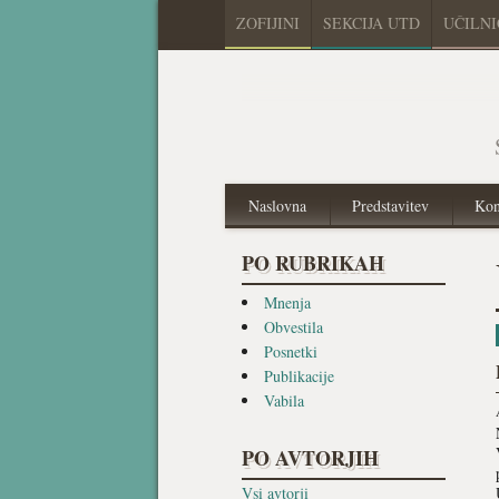
ZOFIJINI
SEKCIJA UTD
UČILN
Naslovna
Predstavitev
Kon
PO RUBRIKAH
Mnenja
Obvestila
Posnetki
Publikacije
Vabila
PO AVTORJIH
Vsi avtorji