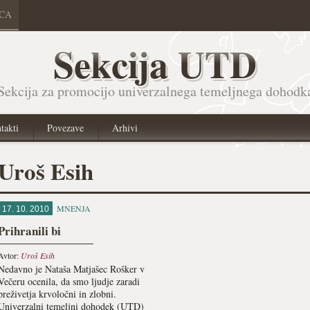
ICA
Sekcija UTD
Sekcija za promocijo univerzalnega temeljnega dohodk
takti
Povezave
Arhivi
Uroš Esih
MNENJA
17. 10. 2010
Prihranili bi
Avtor:
Uroš Esih
Nedavno je Nataša Matjašec Rošker v
Večeru ocenila, da smo ljudje zaradi
preživetja krvoločni in zlobni.
Univerzalni temeljni dohodek (UTD)