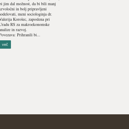
bi jim dal možnost, da bi bili manj
krvoločni in bolj pripravljeni
sodelovati, meni sociologinja dr.
Valerija Korošec, zaposlena pri
Uradu RS za makroekonomske
analize in razvoj.
Povezava: Prihranili bi...
več