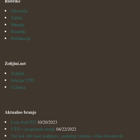
Rubrike
Obvestila
Vabila
Mnenja
Posnetki
Publikacije
Zofijini.net
Zofijini
Sekcija UTD
Učilnica
Aktualno branje
Lista #zaUTD
10/20/2023
UTD v programih strank
04/22/2022
Več kot 160 tisoč podpisov, naslednji vrhunec »Dan človekovih