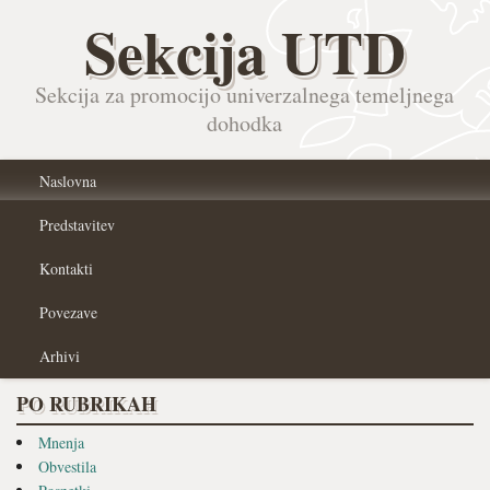
Sekcija UTD
Sekcija za promocijo univerzalnega temeljnega
dohodka
Naslovna
Predstavitev
Kontakti
Povezave
Arhivi
PO RUBRIKAH
Mnenja
Obvestila