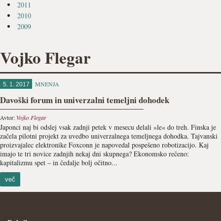
2011
2010
2009
Vojko Flegar
MNENJA
5. 1. 2017
Davoški forum in univerzalni temeljni dohodek
Avtor:
Vojko Flegar
Japonci naj bi odslej vsak zadnji petek v mesecu delali »le« do treh. Finska je
začela pilotni projekt za uvedbo univerzalnega temeljnega dohodka. Tajvanski
proizvajalec elektronike Foxconn je napovedal pospešeno robotizacijo. Kaj
imajo te tri novice zadnjih nekaj dni skupnega? Ekonomsko rečeno:
kapitalizmu spet – in čedalje bolj očitno...
več