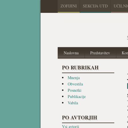
ZOFIJINI
SEKCIJA UTD
UČILN
Naslovna
Predstavitev
Kon
PO RUBRIKAH
Mnenja
Obvestila
Posnetki
Publikacije
Vabila
PO AVTORJIH
Vsi avtorji