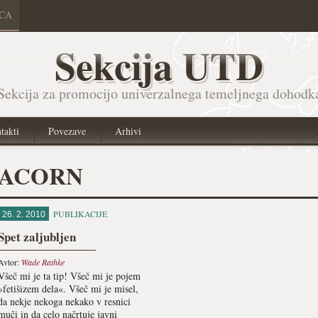
ICA
Sekcija UTD
Sekcija za promocijo univerzalnega temeljnega dohodk
takti
Povezave
Arhivi
ACORN
PUBLIKACIJE
26. 2. 2010
Spet zaljubljen
Avtor:
Wade Rathke
Všeč mi je ta tip! Všeč mi je pojem
»fetišizem dela«. Všeč mi je misel,
da nekje nekoga nekako v resnici
muči in da celo načrtuje javni