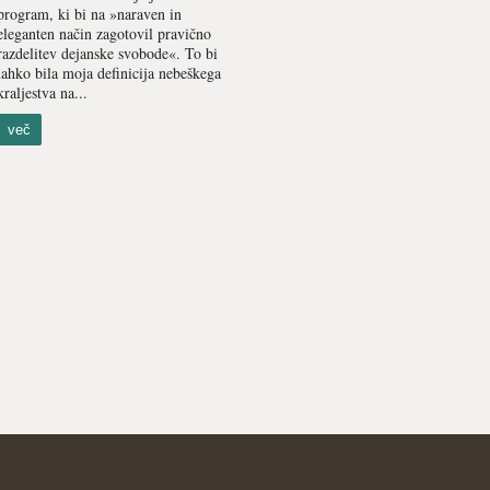
program, ki bi na »naraven in
eleganten način zagotovil pravično
razdelitev dejanske svobode«. To bi
lahko bila moja definicija nebeškega
kraljestva na...
več