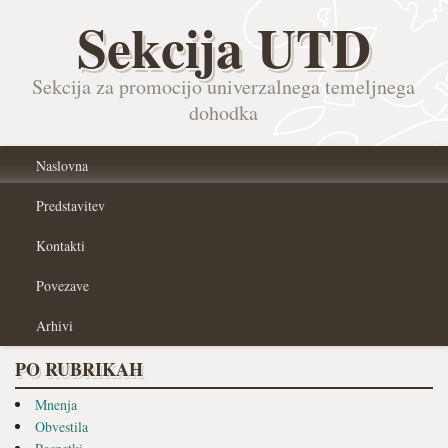
Sekcija UTD
Sekcija za promocijo univerzalnega temeljnega
dohodka
Naslovna
Predstavitev
Kontakti
Povezave
Arhivi
PO RUBRIKAH
Mnenja
Obvestila