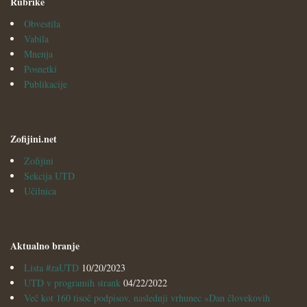
Rubrike
Obvestila
Vabila
Mnenja
Posnetki
Publikacije
Zofijini.net
Zofijini
Sekcija UTD
Učilnica
Aktualno branje
Lista #zaUTD
10/20/2023
UTD v programih strank
04/22/2022
Več kot 160 tisoč podpisov, naslednji vrhunec »Dan človekovih