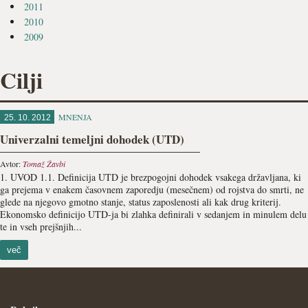
2011
2010
2009
Cilji
MNENJA
25. 10. 2012
Univerzalni temeljni dohodek (UTD)
Avtor:
Tomaž Žavbi
1. UVOD 1.1. Definicija UTD je brezpogojni dohodek vsakega državljana, ki
ga prejema v enakem časovnem zaporedju (mesečnem) od rojstva do smrti, ne
glede na njegovo gmotno stanje, status zaposlenosti ali kak drug kriterij.
Ekonomsko definicijo UTD-ja bi zlahka definirali v sedanjem in minulem delu
te in vseh prejšnjih...
več