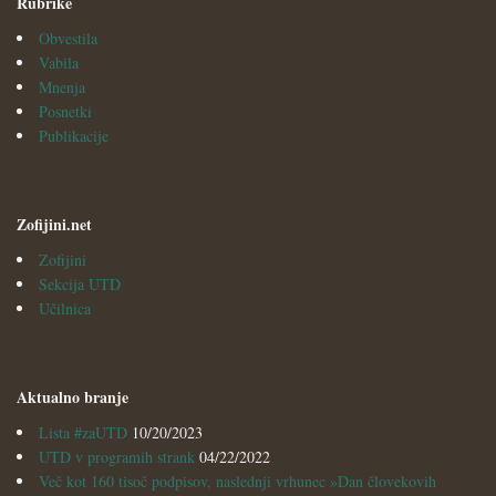
Rubrike
Obvestila
Vabila
Mnenja
Posnetki
Publikacije
Zofijini.net
Zofijini
Sekcija UTD
Učilnica
Aktualno branje
Lista #zaUTD
10/20/2023
UTD v programih strank
04/22/2022
Več kot 160 tisoč podpisov, naslednji vrhunec »Dan človekovih