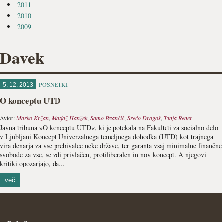
2011
2010
2009
Davek
POSNETKI
5. 12. 2013
O konceptu UTD
Avtor:
Marko Kržan
,
Matjaž Hanžek
,
Samo Petančič
,
Srečo Dragoš
,
Tanja Rener
Javna tribuna »O konceptu UTD«, ki je potekala na Fakulteti za socialno delo
v Ljubljani Koncept Univerzalnega temeljnega dohodka (UTD) kot trajnega
vira denarja za vse prebivalce neke države, ter garanta vsaj minimalne finančne
svobode za vse, se zdi privlačen, protiliberalen in nov koncept. A njegovi
kritiki opozarjajo, da...
več