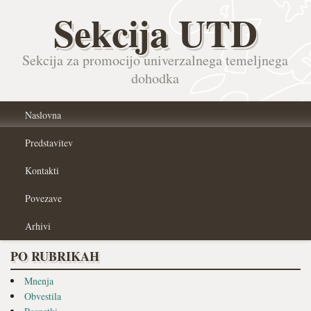
Sekcija UTD
Sekcija za promocijo univerzalnega temeljnega
dohodka
Naslovna
Predstavitev
Kontakti
Povezave
Arhivi
PO RUBRIKAH
Mnenja
Obvestila