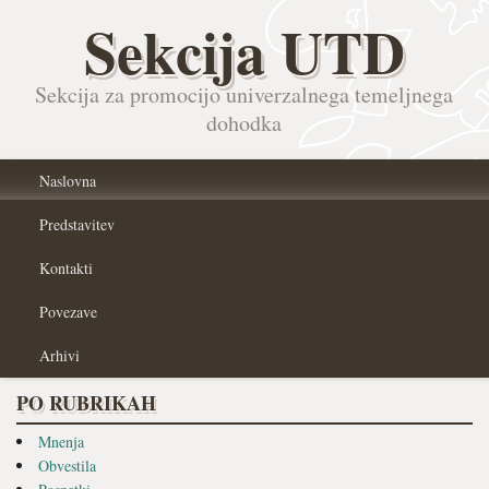
Sekcija UTD
Sekcija za promocijo univerzalnega temeljnega
dohodka
Naslovna
Predstavitev
Kontakti
Povezave
Arhivi
PO RUBRIKAH
Mnenja
Obvestila