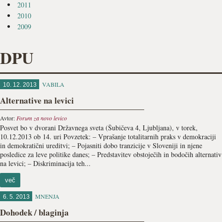
2011
2010
2009
DPU
VABILA
10. 12. 2013
Alternative na levici
Avtor:
Forum za novo levico
Posvet bo v dvorani Državnega sveta (Šubičeva 4, Ljubljana), v torek,
10.12.2013 ob 14. uri Povzetek: – Vprašanje totalitarnih praks v demokraciji
in demokratični ureditvi; – Pojasniti dobo tranzicije v Sloveniji in njene
posledice za leve politike danes; – Predstavitev obstoječih in bodočih alternativ
na levici; – Diskriminacija teh...
več
MNENJA
6. 5. 2013
Dohodek / blaginja