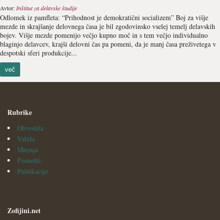
Avtor:
Inštitut za delavske študije
Odlomek iz pamfleta: “Prihodnost je demokratični socializem” Boj za višje
mezde in skrajšanje delovnega časa je bil zgodovinsko vselej temelj delavskih
bojev. Višje mezde pomenijo večjo kupno moč in s tem večjo individualno
blaginjo delavcev, krajši delovni čas pa pomeni, da je manj časa preživetega v
despotski sferi produkcije...
več
Rubrike
Obvestila
Vabila
Mnenja
Posnetki
Publikacije
Zofijini.net