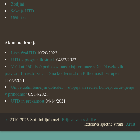
Zofijini
Sekcija UTD
Učilnica
Aktualno branje
Lista #zaUTD
10/20/2023
UTD v programih strank
04/22/2022
Več kot 160 tisoč podpisov, naslednji vrhunec »Dan človekovih
pravic«, 1. mesto za UTD na konferenci o »Prihodnosti Evrope«
11/29/2021
Univerzalni temeljni dohodek – utopija ali realen koncept za življenje
v prihodnje?
05/14/2021
UTD in prekarnost
04/14/2021
cc
2010-2026 Zofijini ljubimci.
Prijava za urednike
Izdelava spletne strani:
Arhit