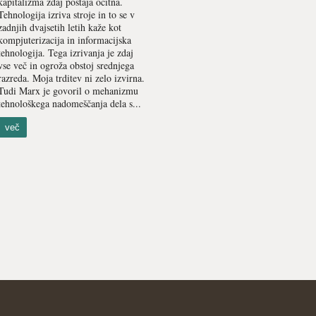
kapitalizma zdaj postaja oči­tna.
Tehnologija izriva stroje in to se v
zadnjih dvajsetih letih kaže kot
kompjuterizacija in informacijska
tehnologija. Tega izrivanja je zdaj
vse več in ogroža obstoj srednjega
razreda. Moja trditev ni zelo izvirna.
Tudi Marx je govoril o mehanizmu
tehnološkega nadomeščanja dela s...
več