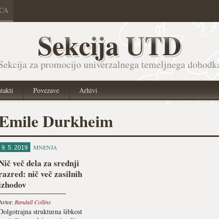
ICA
Sekcija UTD
Sekcija za promocijo univerzalnega temeljnega dohodk
takti
Povezave
Arhivi
Emile Durkheim
MNENJA
9. 5. 2019
Nič več dela za srednji
razred: nič več zasilnih
izhodov
Avtor:
Randall Collins
Dolgotrajna strukturna šibkost