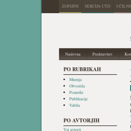
ZOFIJINI
SEKCIJA UTD
UČILN
Naslovna
Predstavitev
Kon
PO RUBRIKAH
Mnenja
Obvestila
Posnetki
Publikacije
Vabila
PO AVTORJIH
Vsi avtorji