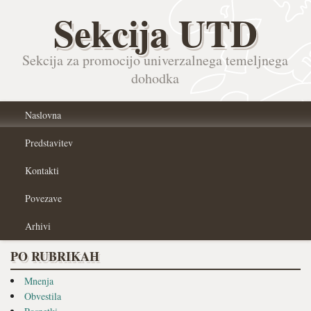
Sekcija UTD
Sekcija za promocijo univerzalnega temeljnega
dohodka
Naslovna
Predstavitev
Kontakti
Povezave
Arhivi
PO RUBRIKAH
Mnenja
Obvestila