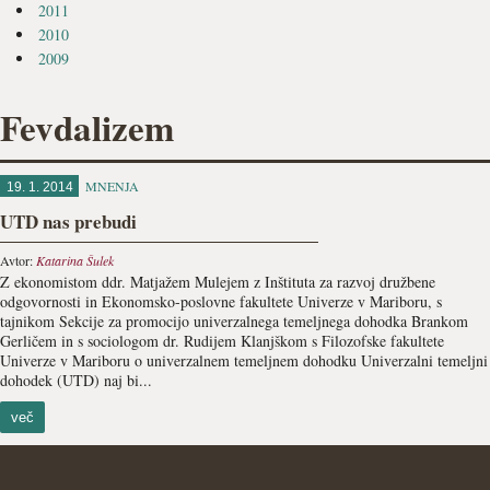
2011
2010
2009
Fevdalizem
MNENJA
19. 1. 2014
UTD nas prebudi
Avtor:
Katarina Šulek
Z ekonomistom ddr. Matjažem Mulejem z Inštituta za razvoj družbene
odgovornosti in Ekonomsko-poslovne fakultete Univerze v Mariboru, s
tajnikom Sekcije za promocijo univerzalnega temeljnega dohodka Brankom
Gerličem in s sociologom dr. Rudijem Klanjškom s Filozofske fakultete
Univerze v Mariboru o univerzalnem temeljnem dohodku Univerzalni temeljni
dohodek (UTD) naj bi...
več