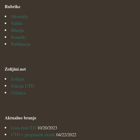
Rubrike
Obvestila
Vabila
Mnenja
Posnetki
Publikacije
Zofijini.net
Zofijini
Sekcija UTD
Učilnica
Aktualno branje
Lista #zaUTD
10/20/2023
UTD v programih strank
04/22/2022