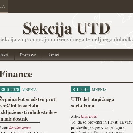
ICA
Sekcija UTD
Sekcija za promocijo univerzalnega temeljnega dohodk
takti
Povezave
Arhivi
Finance
MNENJA
MNENJA
30. 6. 2020
8. 1. 2014
Žepnina kot sredstvo proti
UTD del utopičnega
revščini in socialni
socializma
izključenosti mladostnikov
Avtor:
Lana Dakić
in mladostnic
To, da so Slovenci in Hrvati na vrhu
po številu podpisov za peticijo o
Avtor:
Jasmina Jerant
proučitvi uvedbe univerzalnega