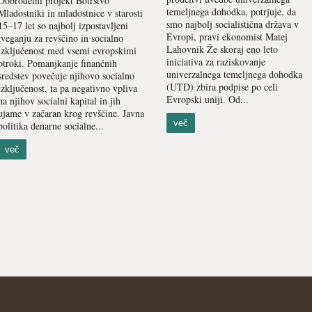
Dobrodelni projekt Botrstvo
temeljnega dohodka, potrjuje, da
Mladostniki in mladostnice v starosti
smo najbolj socialistična država v
15–17 let so najbolj izpostavljeni
Evropi, pravi ekonomist Matej
tveganju za revščino in socialno
Lahovnik Že skoraj eno leto
izključenost med vsemi evropskimi
iniciativa za raziskovanje
otroki. Pomanjkanje finančnih
univerzalnega temeljnega dohodka
sredstev povečuje njihovo socialno
(UTD) zbira podpise po celi
izključenost, ta pa negativno vpliva
Evropski uniji. Od...
na njihov socialni kapital in jih
ujame v začaran krog revščine. Javna
več
politika denarne socialne...
več