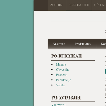
ZOFIJINI
SEKCIJA UTD
UČILN
Naslovna
Predstavitev
Kon
PO RUBRIKAH
Mnenja
Obvestila
Posnetki
Publikacije
Vabila
PO AVTORJIH
Vsi avtorji