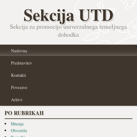
Sekcija UTD
Sekcija za promocijo univerzalnega temeljnega
dohodka
Naslovna
Predstavitev
Kontakti
Povezave
Arhivi
PO RUBRIKAH
Mnenja
Obvestila