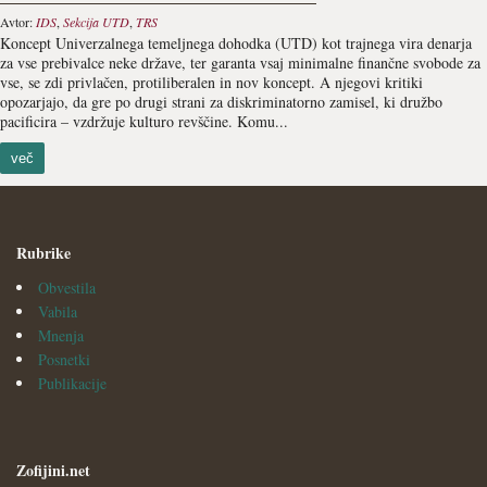
Avtor:
IDS
,
Sekcija UTD
,
TRS
Koncept Univerzalnega temeljnega dohodka (UTD) kot trajnega vira denarja
za vse prebivalce neke države, ter garanta vsaj minimalne finančne svobode za
vse, se zdi privlačen, protiliberalen in nov koncept. A njegovi kritiki
opozarjajo, da gre po drugi strani za diskriminatorno zamisel, ki družbo
pacificira – vzdržuje kulturo revščine. Komu...
več
Rubrike
Obvestila
Vabila
Mnenja
Posnetki
Publikacije
Zofijini.net