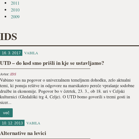
2011
2010
2009
IDS
VABILA
16. 3. 2017
UTD – do kod smo prišli in kje se ustavljamo?
Avtor:
IDS
Vabimo vas na pogovor o univerzalnem temeljnem dohodku, zelo aktualni
temi, ki ponuja rešitve in odgovore na marsikatero pereče vprašanje sodobne
družbe in ekonomije. Pogovor bo v četrtek, 23. 3., ob 18. uri v Celjski
kulturnici (Gledališki trg 4, Celje). O UTD bomo govorili s tremi gosti in
sicer...
več
VABILA
10. 12. 2013
Alternative na levici