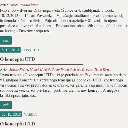
Avtor:
Forum za novo levico
Posvet bo v dvorani Državnega sveta (Šubičeva 4, Ljubljana), v torek,
10.12.2013 ob 14. uri Povzetek: – Vprašanje totalitarnih praks v demokraciji
in demokratični ureditvi; – Pojasniti dobo tranzicije v Sloveniji in njene
posledice za leve politike danes; – Predstavitev obstoječih in bodočih alternativ
na levici; – Diskriminacija teh...
več
POSNETKI
5. 12. 2013
O konceptu UTD
Avtor:
Marko Kržan
,
Matjaž Hanžek
,
Samo Petančič
,
Srečo Dragoš
,
Tanja Rener
Javna tribuna »O konceptu UTD«, ki je potekala na Fakulteti za socialno delo
v Ljubljani Koncept Univerzalnega temeljnega dohodka (UTD) kot trajnega
vira denarja za vse prebivalce neke države, ter garanta vsaj minimalne finančne
svobode za vse, se zdi privlačen, protiliberalen in nov koncept. A njegovi
kritiki opozarjajo, da...
več
VABILA
25. 11. 2013
O konceptu UTD