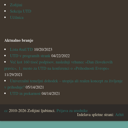
Zofijini
Sekcija UTD
Učilnica
Aktualno branje
Lista #zaUTD
10/20/2023
UTD v programih strank
04/22/2022
Več kot 160 tisoč podpisov, naslednji vrhunec »Dan človekovih
pravic«, 1. mesto za UTD na konferenci o »Prihodnosti Evrope«
11/29/2021
Univerzalni temeljni dohodek – utopija ali realen koncept za življenje
v prihodnje?
05/14/2021
UTD in prekarnost
04/14/2021
cc
2010-2026 Zofijini ljubimci.
Prijava za urednike
Izdelava spletne strani:
Arhit