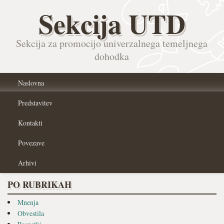
Sekcija UTD
Sekcija za promocijo univerzalnega temeljnega
dohodka
Naslovna
Predstavitev
Kontakti
Povezave
Arhivi
PO RUBRIKAH
Mnenja
Obvestila