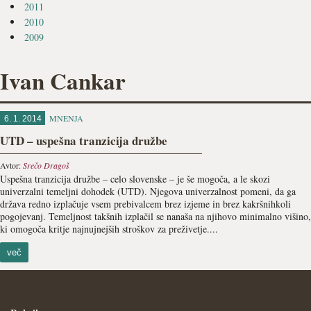
2011
2010
2009
Ivan Cankar
MNENJA
6. 1. 2014
UTD – uspešna tranzicija družbe
Avtor:
Srečo Dragoš
Uspešna tranzicija družbe – celo slovenske – je še mogoča, a le skozi
univerzalni temeljni dohodek (UTD). Njegova univerzalnost pomeni, da ga
država redno izplačuje vsem prebivalcem brez izjeme in brez kakršnihkoli
pogojevanj. Temeljnost takšnih izplačil se nanaša na njihovo minimalno višino,
ki omogoča kritje najnujnejših stroškov za preživetje....
več