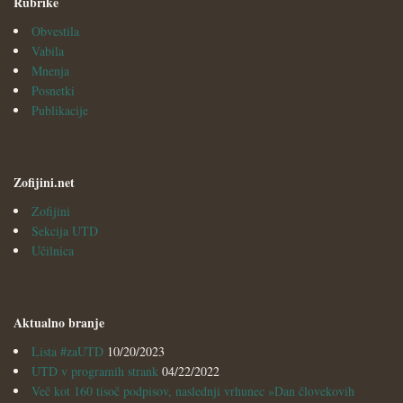
Rubrike
Obvestila
Vabila
Mnenja
Posnetki
Publikacije
Zofijini.net
Zofijini
Sekcija UTD
Učilnica
Aktualno branje
Lista #zaUTD
10/20/2023
UTD v programih strank
04/22/2022
Več kot 160 tisoč podpisov, naslednji vrhunec »Dan človekovih