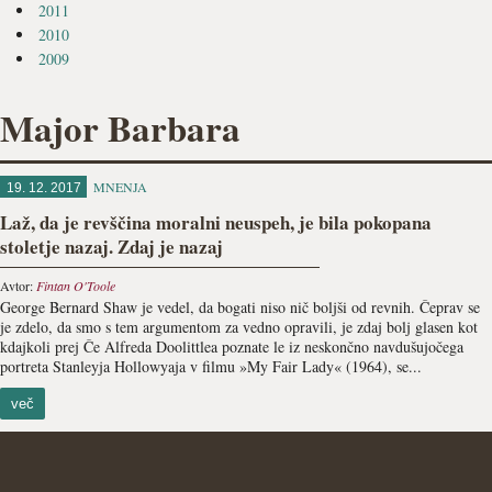
2011
2010
2009
Major Barbara
MNENJA
19. 12. 2017
Laž, da je revščina moralni neuspeh, je bila pokopana
stoletje nazaj. Zdaj je nazaj
Avtor:
Fintan O'Toole
George Bernard Shaw je vedel, da bogati niso nič boljši od revnih. Čeprav se
je zdelo, da smo s tem argumentom za vedno opravili, je zdaj bolj glasen kot
kdajkoli prej Če Alfreda Doolittlea poznate le iz neskončno navdušujočega
portreta Stanleyja Hollowyaja v filmu »My Fair Lady« (1964), se...
več