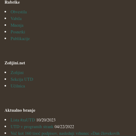
Rubrike
Obvestila
Vabila
Mnenja
Posnetki
Publikacije
Zofijini.net
Zofijini
Sekcija UTD
Učilnica
Aktualno branje
Lista #zaUTD
10/20/2023
UTD v programih strank
04/22/2022
Več kot 160 tisoč podpisov, naslednji vrhunec »Dan človekovih