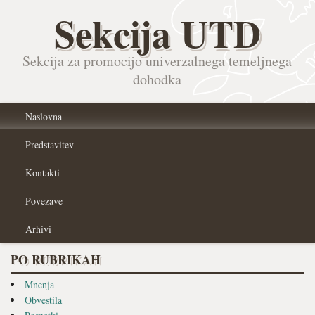
Sekcija UTD
Sekcija za promocijo univerzalnega temeljnega
dohodka
Naslovna
Predstavitev
Kontakti
Povezave
Arhivi
PO RUBRIKAH
Mnenja
Obvestila