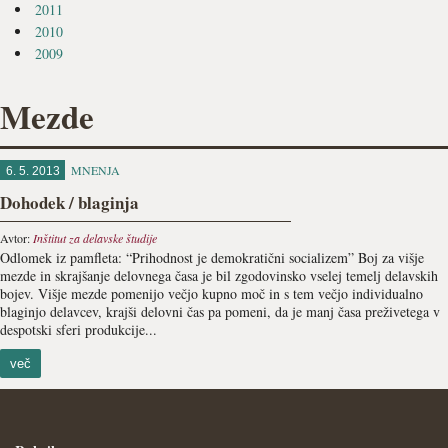
2011
2010
2009
Mezde
MNENJA
6. 5. 2013
Dohodek / blaginja
Avtor:
Inštitut za delavske študije
Odlomek iz pamfleta: “Prihodnost je demokratični socializem” Boj za višje
mezde in skrajšanje delovnega časa je bil zgodovinsko vselej temelj delavskih
bojev. Višje mezde pomenijo večjo kupno moč in s tem večjo individualno
blaginjo delavcev, krajši delovni čas pa pomeni, da je manj časa preživetega v
despotski sferi produkcije...
več