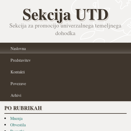
Sekcija UTD
Sekcija za promocijo univerzalnega temeljnega
dohodka
Naslovna
Predstavitev
Kontakti
Povezave
Arhivi
PO RUBRIKAH
Mnenja
Obvestila