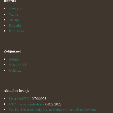
Rubrike
Obvestila
Vabila
Mnenja
Posnetki
Publikacije
Zofijini.net
Zofijini
Sekcija UTD
Učilnica
Aktualno branje
Lista #zaUTD
10/20/2023
UTD v programih strank
04/22/2022
Več kot 160 tisoč podpisov, naslednji vrhunec »Dan človekovih