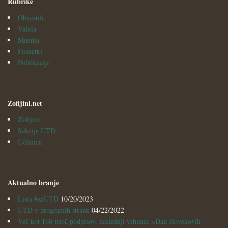
Rubrike
Obvestila
Vabila
Mnenja
Posnetki
Publikacije
Zofijini.net
Zofijini
Sekcija UTD
Učilnica
Aktualno branje
Lista #zaUTD
10/20/2023
UTD v programih strank
04/22/2022
Več kot 160 tisoč podpisov, naslednji vrhunec »Dan človekovih