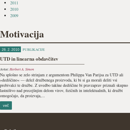
2011
2010
2009
Motivacija
PUBLIKACIJE
26. 2. 2010
UTD in linearna obdavčitev
Avtor:
Herbert A. Simon
Na splošno se zelo strinjam z argumentom Philippa Van Parijsa za UTD ali
»dediščino« — delež družbenega proizvoda, ki bi si ga morali deliti vsi
prebivalci te družbe. Z uvedbo takšne dediščine bi pravzaprav priznali skupno
lastništvo nad precejšnjim delom virov, fizičnih in intelektualnih, ki družbi
omogočajo, da proizvaja,...
več