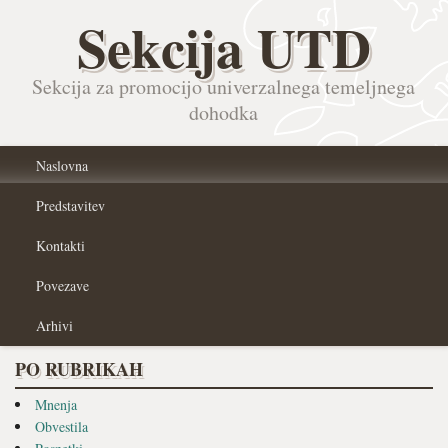
Sekcija UTD
Sekcija za promocijo univerzalnega temeljnega
dohodka
Naslovna
Predstavitev
Kontakti
Povezave
Arhivi
PO RUBRIKAH
Mnenja
Obvestila