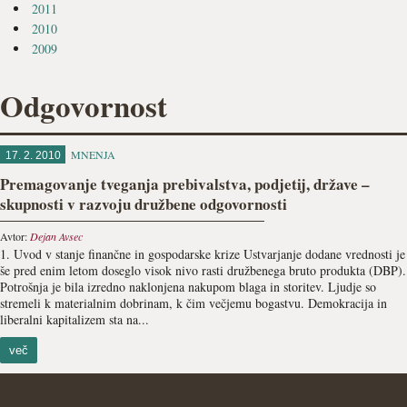
2011
2010
2009
Odgovornost
MNENJA
17. 2. 2010
Premagovanje tveganja prebivalstva, podjetij, države –
skupnosti v razvoju družbene odgovornosti
Avtor:
Dejan Avsec
1. Uvod v stanje finančne in gospodarske krize Ustvarjanje dodane vrednosti je
še pred enim letom doseglo visok nivo rasti družbenega bruto produkta (DBP).
Potrošnja je bila izredno naklonjena nakupom blaga in storitev. Ljudje so
stremeli k materialnim dobrinam, k čim večjemu bogastvu. Demokracija in
liberalni kapitalizem sta na...
več