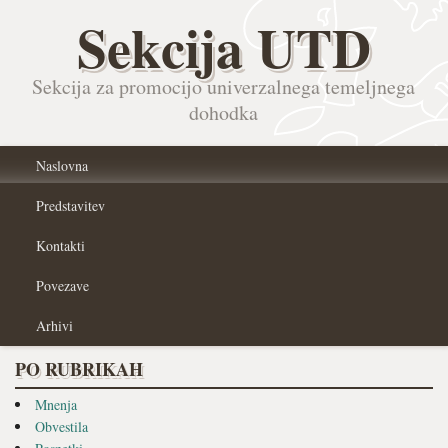
Sekcija UTD
Sekcija za promocijo univerzalnega temeljnega
dohodka
Naslovna
Predstavitev
Kontakti
Povezave
Arhivi
PO RUBRIKAH
Mnenja
Obvestila