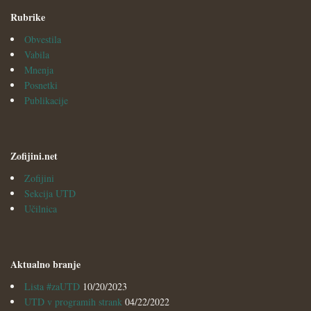
Rubrike
Obvestila
Vabila
Mnenja
Posnetki
Publikacije
Zofijini.net
Zofijini
Sekcija UTD
Učilnica
Aktualno branje
Lista #zaUTD
10/20/2023
UTD v programih strank
04/22/2022