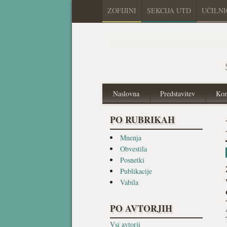
ZOFIJINI
SEKCIJA UTD
UČILN
Naslovna
Predstavitev
Kon
PO RUBRIKAH
Mnenja
Obvestila
Posnetki
Publikacije
Vabila
PO AVTORJIH
Vsi avtorji