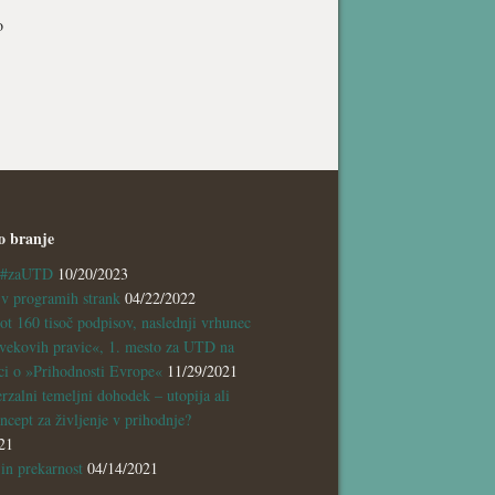
o
o branje
a #zaUTD
10/20/2023
 programih strank
04/22/2022
ot 160 tisoč podpisov, naslednji vrhunec
vekovih pravic«, 1. mesto za UTD na
ci o »Prihodnosti Evrope«
11/29/2021
rzalni temeljni dohodek – utopija ali
ncept za življenje v prihodnje?
21
n prekarnost
04/14/2021