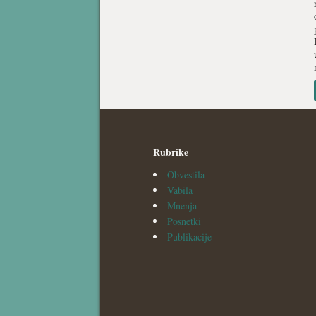
Rubrike
Obvestila
Vabila
Mnenja
Posnetki
Publikacije