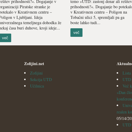
rešitev prihodnosti?«. Dogajanje v
temo »UTD: zastonj denar ali rešitev
organizaciji Piratske stranke je
prihodnosti?«. Dogajanje bo potekal
potekalo v Kreativnem centru –
v Kreativnem centru – Poligon na
Poligon v Ljubljani. Ideja
Tobačni ulici 5, spremljali pa ga
univerzalnega temeljnega dohodka že
boste lahko tudi...
nekaj časa buri duhove, kroji ideje...
več
več
Zofijini.net
Aktualn
Zofijini
List
Sekcija UTD
UTD v
Učilnica
Več k
»Dan člo
konferen
Unive
realen ko
05/14/20
UTD i