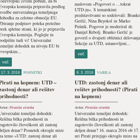
vseevropski civilni pobudi, da bi
naslovom »Pogovori o …tokrat
Evropska komisija pripravila predlog
UTD-ju«. S tematskimi
uvedbe univerzalnega temeljnega
predstavitvami so sodelovali: Brank
dohodka za celotno območje EU.
Gerlič, Nina Beyokol in Marko
Zbiranje podpisov poteka pretežno
Pušnik. Pogovor je moderiral dr.
prek spletne strani, ki jo je pripravila
Danijel Rebolj. Branko Gerlič je
Evropska komisija. Poglejte in
govoril o dvajseti obletnici delovanj
podpišite tudi vi! Univerzalni
Sekcije za UTD, ustanovljeni...
temeljni dohodek na nivoju EU bi
evropskim...
več
več
POSNETKI
VABILA
17. 3. 2016
8. 3. 2016
Pirati na kopnem: UTD –
UTD: zastonj denar ali
zastonj denar ali rešitev
rešitev prihodnosti? (Pirati
prihodnosti?
na kopnem)
Avtor:
Piratska stranka
Avtor:
Piratska stranka
Univerzalni temeljni dohodek:
Univerzalni temeljni dohodek:
Rešilna bilka prihodnosti in
Rešilna bilka prihodnosti in
zagotovilo človeškosti ali zastonj
zagotovilo človeškosti ali zastonj
deljen denar? Posnetek okrogle mize
deljen denar? 16. marca 2016 ob 17.
na temo »UTD: zastonj denar ali
uri Pirati prirejajo okroglo mizo na