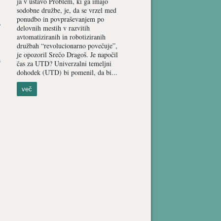
ja v ustavo Problem, ki ga imajo
sodobne družbe, je, da se vrzel med
ponudbo in povpraševanjem po
o
delovnih mestih v razvitih
avtomatiziranih in robotiziranih
družbah “revolucionarno povečuje”,
je opozoril Srečo Dragoš. Je napočil
a
čas za UTD? Univerzalni temeljni
dohodek (UTD) bi pomenil, da bi...
več