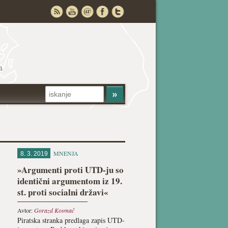
a
MNENJA
8. 3. 2019
»Argumenti proti UTD-ju so
identični argumentom iz 19.
st. proti socialni državi«
Avtor:
Gorazd Kosmač
Piratska stranka predlaga zapis UTD-