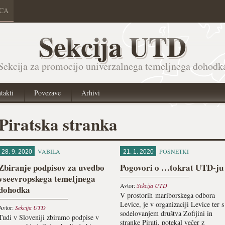
ICA
Sekcija UTD
Sekcija za promocijo univerzalnega temeljnega dohodk
takti
Povezave
Arhivi
Piratska stranka
VABILA
POSNETKI
28. 9. 2020
21. 1. 2020
Zbiranje podpisov za uvedbo
Pogovori o …tokrat UTD-ju
vseevropskega temeljnega
Avtor:
Sekcija UTD
dohodka
V prostorih mariborskega odbora
Levice, je v organizaciji Levice ter s
Avtor:
Sekcija UTD
sodelovanjem društva Zofijini in
Tudi v Sloveniji zbiramo podpise v
stranke Pirati, potekal večer z