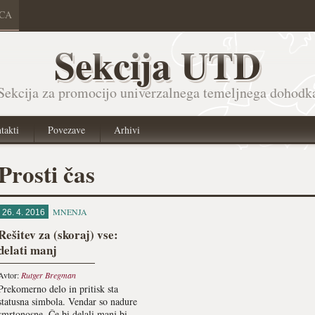
ICA
Sekcija UTD
Sekcija za promocijo univerzalnega temeljnega dohodk
takti
Povezave
Arhivi
Prosti čas
MNENJA
26. 4. 2016
Rešitev za (skoraj) vse:
delati manj
Avtor:
Rutger Bregman
Prekomerno delo in pritisk sta
statusna simbola. Vendar so nadure
smrtonosne. Če bi delali manj bi