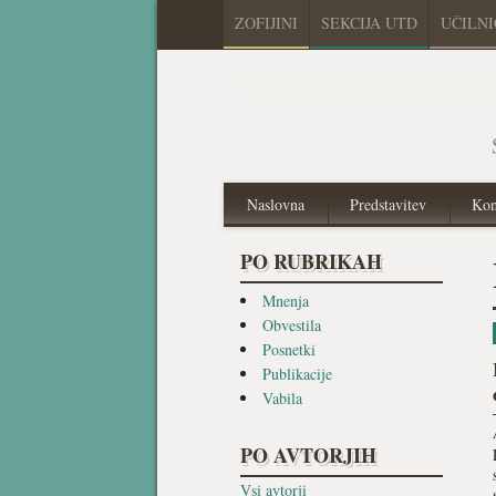
ZOFIJINI
SEKCIJA UTD
UČILN
Naslovna
Predstavitev
Kon
PO RUBRIKAH
Mnenja
Obvestila
Posnetki
Publikacije
Vabila
PO AVTORJIH
Vsi avtorji