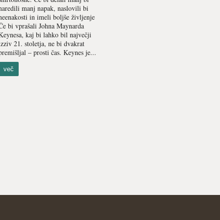
naredili manj napak, naslovili bi
neenakosti in imeli boljše življenje
Če bi vprašali Johna Maynarda
Keynesa, kaj bi lahko bil največji
izziv 21. stoletja, ne bi dvakrat
premišljal – prosti čas. Keynes je...
več