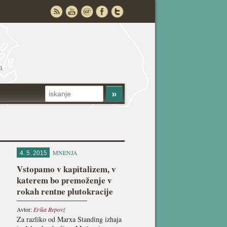
a
MNENJA
4. 5. 2015
Vstopamo v kapitalizem, v
katerem bo premoženje v
rokah rentne plutokracije
Avtor:
Erika Repovž
Za razliko od Marxa Standing izhaja