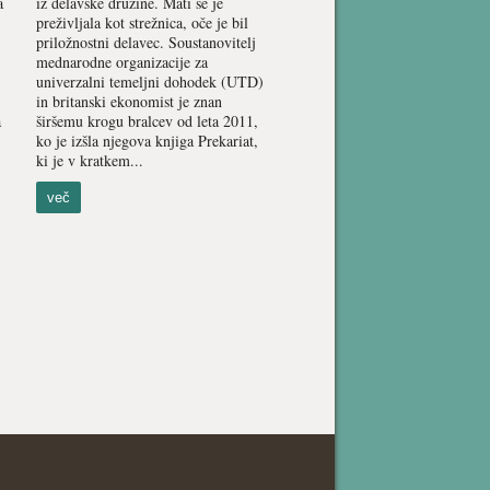
a
iz delavske družine. Mati se je
preživljala kot strežnica, oče je bil
priložnostni delavec. Soustanovitelj
mednarodne organizacije za
univerzalni temeljni dohodek (UTD)
in britanski ekonomist je znan
a
širšemu krogu bralcev od leta 2011,
ko je izšla njegova knjiga Prekariat,
ki je v kratkem...
več