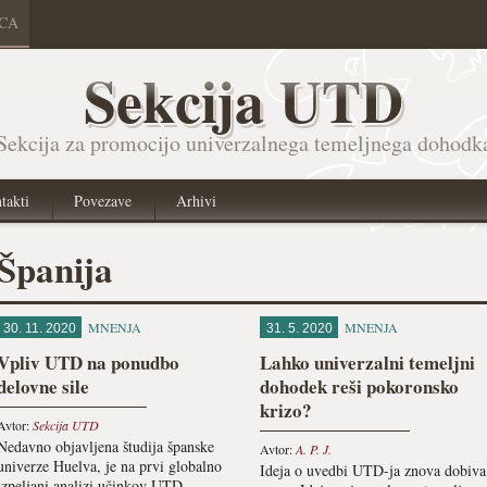
ICA
Sekcija UTD
Sekcija za promocijo univerzalnega temeljnega dohodk
takti
Povezave
Arhivi
Španija
MNENJA
MNENJA
30. 11. 2020
31. 5. 2020
Vpliv UTD na ponudbo
Lahko univerzalni temeljni
delovne sile
dohodek reši pokoronsko
krizo?
Avtor:
Sekcija UTD
Nedavno objavljena študija španske
Avtor:
A. P. J.
univerze Huelva, je na prvi globalno
Ideja o uvedbi UTD-ja znova dobiva
izpeljani analizi učinkov UTD