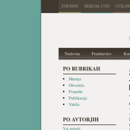
ZOFIJINI
SEKCIJA UTD
UČILN
Naslovna
Predstavitev
Kon
PO RUBRIKAH
Mnenja
Obvestila
Posnetki
Publikacije
Vabila
PO AVTORJIH
Vsi avtorji