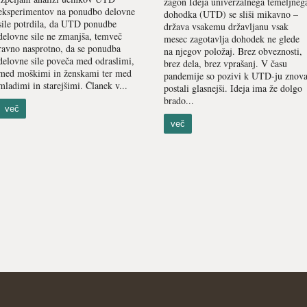
zagon Ideja univerzalnega temeljneg
eksperimentov na ponudbo delovne
dohodka (UTD) se sliši mikavno –
sile potrdila, da UTD ponudbe
država vsakemu državljanu vsak
delovne sile ne zmanjša, temveč
mesec zagotavlja dohodek ne glede
ravno nasprotno, da se ponudba
na njegov položaj. Brez obveznosti,
delovne sile poveča med odraslimi,
brez dela, brez vprašanj. V času
med moškimi in ženskami ter med
pandemije so pozivi k UTD-ju znov
mladimi in starejšimi. Članek v...
postali glasnejši. Ideja ima že dolgo
brado...
več
več