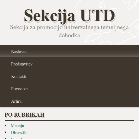
Sekcija UTD
Sekcija za promocijo univerzalnega temeljnega
dohodka
Naslovna
Predstavitev
Kontakti
Povezave
Arhivi
PO RUBRIKAH
Mnenja
Obvestila