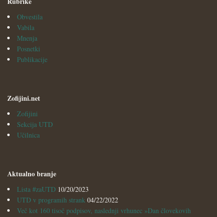
Rubrike
Obvestila
Vabila
Mnenja
Posnetki
Publikacije
Zofijini.net
Zofijini
Sekcija UTD
Učilnica
Aktualno branje
Lista #zaUTD
10/20/2023
UTD v programih strank
04/22/2022
Več kot 160 tisoč podpisov, naslednji vrhunec »Dan človekovih