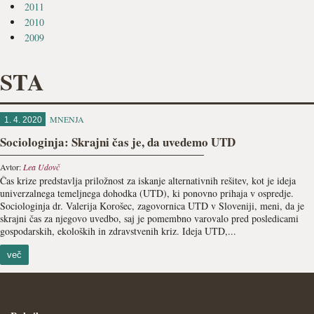
2011
2010
2009
STA
MNENJA
1. 4. 2020
Sociologinja: Skrajni čas je, da uvedemo UTD
Avtor:
Lea Udovč
Čas krize predstavlja priložnost za iskanje alternativnih rešitev, kot je ideja
univerzalnega temeljnega dohodka (UTD), ki ponovno prihaja v ospredje.
Sociologinja dr. Valerija Korošec, zagovornica UTD v Sloveniji, meni, da je
skrajni čas za njegovo uvedbo, saj je pomembno varovalo pred posledicami
gospodarskih, ekoloških in zdravstvenih kriz. Ideja UTD,...
več