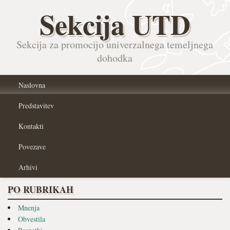
Sekcija UTD
Sekcija za promocijo univerzalnega temeljnega
dohodka
Naslovna
Predstavitev
Kontakti
Povezave
Arhivi
PO RUBRIKAH
Mnenja
Obvestila