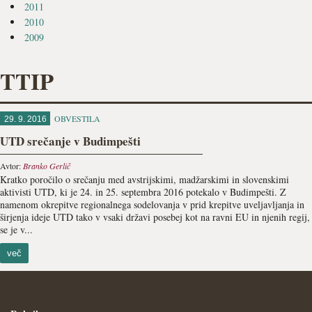
2011
2010
2009
TTIP
OBVESTILA
29. 9. 2016
UTD srečanje v Budimpešti
Avtor:
Branko Gerlič
Kratko poročilo o srečanju med avstrijskimi, madžarskimi in slovenskimi
aktivisti UTD, ki je 24. in 25. septembra 2016 potekalo v Budimpešti. Z
namenom okrepitve regionalnega sodelovanja v prid krepitve uveljavljanja in
širjenja ideje UTD tako v vsaki državi posebej kot na ravni EU in njenih regij,
se je v...
več