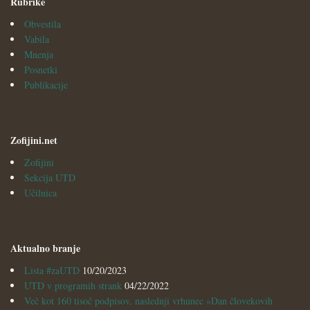
Rubrike
Obvestila
Vabila
Mnenja
Posnetki
Publikacije
Zofijini.net
Zofijini
Sekcija UTD
Učilnica
Aktualno branje
Lista #zaUTD
10/20/2023
UTD v programih strank
04/22/2022
Več kot 160 tisoč podpisov, naslednji vrhunec »Dan človekovih