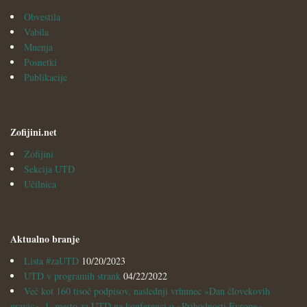
Obvestila
Vabila
Mnenja
Posnetki
Publikacije
Zofijini.net
Zofijini
Sekcija UTD
Učilnica
Aktualno branje
Lista #zaUTD
10/20/2023
UTD v programih strank
04/22/2022
Več kot 160 tisoč podpisov, naslednji vrhunec »Dan človekovih
pravic«, 1. mesto za UTD na konferenci o »Prihodnosti Evrope«