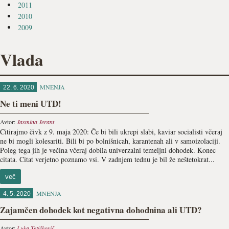
2011
2010
2009
Vlada
MNENJA
22. 6. 2020
Ne ti meni UTD!
Avtor:
Jasmina Jerant
Citirajmo čivk z 9. maja 2020: Če bi bili ukrepi slabi, kaviar socialisti včeraj
ne bi mogli kolesariti. Bili bi po bolnišnicah, karantenah ali v samoizolaciji.
Poleg tega jih je večina včeraj dobila univerzalni temeljni dohodek. Konec
citata. Citat verjetno poznamo vsi. V zadnjem tednu je bil že neštetokrat...
več
MNENJA
4. 5. 2020
Zajamčen dohodek kot negativna dohodnina ali UTD?
Avtor:
Luka Tetičkovič