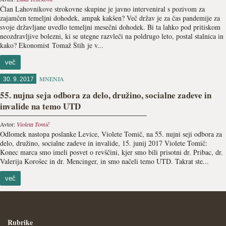
Član Lahovnikove strokovne skupine je javno interveniral s pozivom za
zajamčen temeljni dohodek, ampak kakšen? Več držav je za čas pandemije za
svoje državljane uvedlo temeljni mesečni dohodek. Bi ta lahko pod pritiskom
neozdravljive bolezni, ki se utegne razvleči na poldrugo leto, postal stalnica in
kako? Ekonomist Tomaž Štih je v...
več
MNENJA
30. 9. 2017
55. nujna seja odbora za delo, družino, socialne zadeve in
invalide na temo UTD
Avtor:
Violeta Tomič
Odlomek nastopa poslanke Levice, Violete Tomič, na 55. nujni seji odbora za
delo, družino, socialne zadeve in invalide, 15. junij 2017 Violete Tomič:
Konec marca smo imeli posvet o revščini, kjer smo bili prisotni dr. Pribac, dr.
Valerija Korošec in dr. Mencinger, in smo načeli temo UTD. Takrat ste...
več
Rubrike