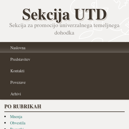
Sekcija UTD
Sekcija za promocijo univerzalnega temeljnega
dohodka
Naslovna
Predstavitev
Kontakti
Povezave
Arhivi
PO RUBRIKAH
Mnenja
Obvestila