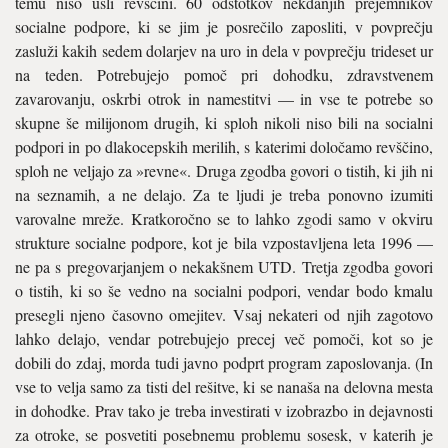
temu niso ušli revščini. 60 odstotkov nekdanjih prejemnikov
socialne podpore, ki se jim je posrečilo zaposliti, v povprečju
zasluži kakih sedem dolarjev na uro in dela v povprečju trideset ur
na teden. Potrebujejo pomoč pri dohodku, zdravstvenem
zavarovanju, oskrbi otrok in namestitvi — in vse te potrebe so
skupne še milijonom drugih, ki sploh nikoli niso bili na socialni
podpori in po dlakocepskih merilih, s katerimi določamo revščino,
sploh ne veljajo za »revne«. Druga zgodba govori o tistih, ki jih ni
na seznamih, a ne delajo. Za te ljudi je treba ponovno izumiti
varovalne mreže. Kratkoročno se to lahko zgodi samo v okviru
strukture socialne podpore, kot je bila vzpostavljena leta 1996 —
ne pa s pregovarjanjem o nekakšnem UTD. Tretja zgodba govori
o tistih, ki so še vedno na socialni podpori, vendar bodo kmalu
presegli njeno časovno omejitev. Vsaj nekateri od njih zagotovo
lahko delajo, vendar potrebujejo precej več pomoči, kot so je
dobili do zdaj, morda tudi javno podprt program zaposlovanja. (In
vse to velja samo za tisti del rešitve, ki se nanaša na delovna mesta
in dohodke. Prav tako je treba investirati v izobrazbo in dejavnosti
za otroke, se posvetiti posebnemu problemu sosesk, v katerih je