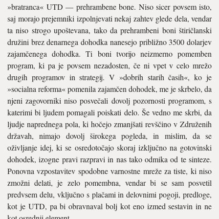
»bratranca« UTD — prehrambene bone. Niso sicer povsem isto,
saj morajo prejemniki izpolnjevati nekaj zahtev glede dela, vendar
ta niso strogo upoštevana, tako da prehrambeni boni štiričlanski
družini brez denarnega dohodka nanesejo približno 3500 dolarjev
zajamčenega dohodka. Ti boni tvorijo neizmerno pomemben
program, ki pa je povsem nezadosten, če ni vpet v celo mrežo
drugih programov in strategij. V »dobrih starih časih«, ko je
»socialna reforma« pomenila zajamčen dohodek, me je skrbelo, da
njeni zagovorniki niso posvečali dovolj pozornosti programom, s
katerimi bi ljudem pomagali poiskati delo. Še vedno me skrbi, da
ljudje naprednega pola, ki hočejo zmanjšati revščino v Združenih
državah, nimajo dovolj širokega pogleda, in mislim, da se
oživljanje idej, ki se osredotočajo skoraj izključno na gotovinski
dohodek, izogne pravi razpravi in nas tako odmika od te sinteze.
Ponovna vzpostavitev spodobne varnostne mreže za tiste, ki niso
zmožni delati, je zelo pomembna, vendar bi se sam posvetil
predvsem delu, vključno s plačami in delovnimi pogoji, predloge,
kot je UTD, pa bi obravnaval bolj kot eno izmed sestavin in ne
kot osrednji element.