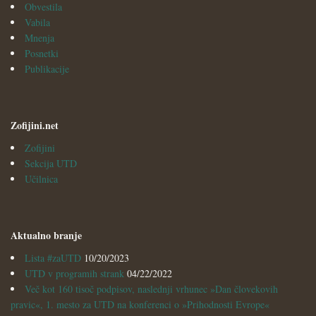
Obvestila
Vabila
Mnenja
Posnetki
Publikacije
Zofijini.net
Zofijini
Sekcija UTD
Učilnica
Aktualno branje
Lista #zaUTD
10/20/2023
UTD v programih strank
04/22/2022
Več kot 160 tisoč podpisov, naslednji vrhunec »Dan človekovih
pravic«, 1. mesto za UTD na konferenci o »Prihodnosti Evrope«