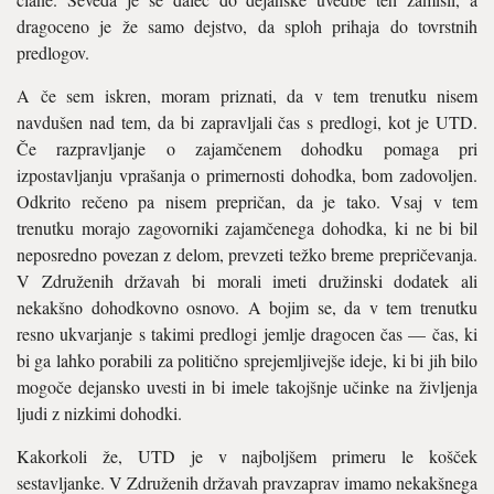
dragoceno je že samo dejstvo, da sploh prihaja do tovrstnih
predlogov.
A če sem iskren, moram priznati, da v tem trenutku nisem
navdušen nad tem, da bi zapravljali čas s predlogi, kot je UTD.
Če razpravljanje o zajamčenem dohodku pomaga pri
izpostavljanju vprašanja o primernosti dohodka, bom zadovoljen.
Odkrito rečeno pa nisem prepričan, da je tako. Vsaj v tem
trenutku morajo zagovorniki zajamčenega dohodka, ki ne bi bil
neposredno povezan z delom, prevzeti težko breme prepričevanja.
V Združenih državah bi morali imeti družinski dodatek ali
nekakšno dohodkovno osnovo. A bojim se, da v tem trenutku
resno ukvarjanje s takimi predlogi jemlje dragocen čas — čas, ki
bi ga lahko porabili za politično sprejemljivejše ideje, ki bi jih bilo
mogoče dejansko uvesti in bi imele takojšnje učinke na življenja
ljudi z nizkimi dohodki.
Kakorkoli že, UTD je v najboljšem primeru le košček
sestavljanke. V Združenih državah pravzaprav imamo nekakšnega