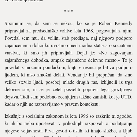
* * *
Spomnim se, da sem se nekoč, ko se je Robert Kennedy
pripravljal za predsedniške volitve leta 1968, pogovarjal z njim.
Povedal sem mu, da volilni štab predlaga, naj njegovo podporo
zajamčenemu dohodku uvrstimo med uradna stališča o socialnem
varstvu, ki smo jih pripravljali. Dejal je: »Ne zagovarjam
zajamčenega dohodka, ampak zajamčeno delovno mesto.« To je
povedal z močnim poudarkom, kajti v resnici je bil za podporo
ljudem, ki niso zmožni delati. Vendar je bil prepričan, da smo
veliko število ljudi, posebej mlade drugih ras, izključili iz trga
delovne sile, in se je želel posvetiti popravi tega grozljivega
dejstva. Tudi sam podobno ocenjujem takšne zamisli, kot je UTD,
kadar o njih ne razpravljamo v pravem kontekstu.
Izkušnje s socialnim zakonom iz leta 1996 so razkrile tri zgodbe,
ki jih bo treba upoštevati v prihodnjih razpravah o podaljšanju
njegove veljavnosti. Prva govori o tistih, ki imajo službe, a kljub