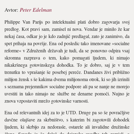
Avtor:
Peter Edelman
Philippe Van Parijs po intelektualni plati dobro zagovarja svoj
predlog. Kot pravi sam, zamisel ni nova. Vendar je minilo že kar
nekaj časa, odkar jo je kdo zadnjič predlagal, zato je zanimivo, da
spet prihaja na površje. Ena od posledic tako imenovane »socialne
reforme« v Združenih državah je tudi, da se ponovno odpira vsaj
skromna razprava o tem, kako pomagati ljudem, ki nimajo
nikakršnega gotovinskega dohodka. To je dobro, saj je v tem
trenutku to vprašanje še posebej pereče. Dandanes živi približno
milijon žensk s še kakima dvema milijonoma otrok, ki so jih izrinili
s seznama prejemnikov socialne podpore ali pa se nanje ne morejo
uvrstiti in tako nimajo ne službe ne denarne pomoči. Nujno je
znova vzpostaviti mrežo gotovinske varnosti.
Ena od relevantnih idej za to je UTD. Druge pa so še povračljive
davčne olajšave za skrbništvo, s katerim bi zagotovili dohodek
ljudem, ki skrbijo za nedorasle, ostarele ali invalidne družinske
člane. Seveda je še daleč do dejanske uvedbe teh zamisli, a