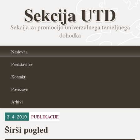
Sekcija UTD
Sekcija za promocijo univerzalnega temeljnega
dohodka
Naslovna
Predstavitev
Kontakti
Povezave
Arhivi
PUBLIKACIJE
3. 4. 2010
Širši pogled