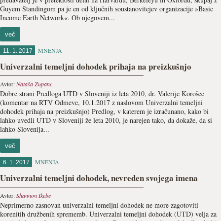
Guyem Standingom pa je en od ključnih soustanovitejev organizacije »Basic
Income Earth Network«. Ob njegovem...
več
MNENJA
11. 1. 2017
Univerzalni temeljni dohodek prihaja na preizkušnjo
Avtor:
Nataša Zupanc
Dobre strani Predloga UTD v Sloveniji iz leta 2010, dr. Valerije Korošec
(komentar na RTV Odmeve, 10.1.2017 z naslovom Univerzalni temeljni
dohodek prihaja na preizkušnjo) Predlog, v katerem je izračunano, kako bi
lahko uvedli UTD v Sloveniji že leta 2010, je narejen tako, da dokaže, da si
lahko Slovenija...
več
MNENJA
6. 1. 2017
Univerzalni temeljni dohodek, nevreden svojega imena
Avtor:
Shannon Ikebe
Neprimerno zasnovan univerzalni temeljni dohodek ne more zagotoviti
korenitih družbenih sprememb. Univerzalni temeljni dohodek (UTD) velja za