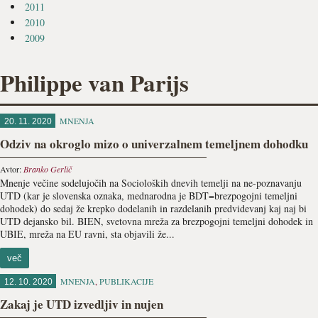
2011
2010
2009
Philippe van Parijs
MNENJA
20. 11. 2020
Odziv na okroglo mizo o univerzalnem temeljnem dohodku
Avtor:
Branko Gerlič
Mnenje večine sodelujočih na Socioloških dnevih temelji na ne-poznavanju
UTD (kar je slovenska oznaka, mednarodna je BDT=brezpogojni temeljni
dohodek) do sedaj že krepko dodelanih in razdelanih predvidevanj kaj naj bi
UTD dejansko bil. BIEN, svetovna mreža za brezpogojni temeljni dohodek in
UBIE, mreža na EU ravni, sta objavili že...
več
MNENJA
,
PUBLIKACIJE
12. 10. 2020
Zakaj je UTD izvedljiv in nujen