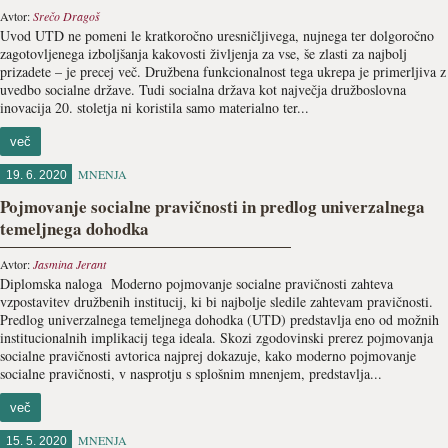
Avtor:
Srečo Dragoš
Uvod UTD ne pomeni le kratkoročno uresničljivega, nujnega ter dolgoročno
zagotovljenega izboljšanja kakovosti življenja za vse, še zlasti za najbolj
prizadete – je precej več. Družbena funkcionalnost tega ukrepa je primerljiva z
uvedbo socialne države. Tudi socialna država kot največja družboslovna
inovacija 20. stoletja ni koristila samo materialno ter...
več
MNENJA
19. 6. 2020
Pojmovanje socialne pravičnosti in predlog univerzalnega
temeljnega dohodka
Avtor:
Jasmina Jerant
Diplomska naloga Moderno pojmovanje socialne pravičnosti zahteva
vzpostavitev družbenih institucij, ki bi najbolje sledile zahtevam pravičnosti.
Predlog univerzalnega temeljnega dohodka (UTD) predstavlja eno od možnih
institucionalnih implikacij tega ideala. Skozi zgodovinski prerez pojmovanja
socialne pravičnosti avtorica najprej dokazuje, kako moderno pojmovanje
socialne pravičnosti, v nasprotju s splošnim mnenjem, predstavlja...
več
MNENJA
15. 5. 2020