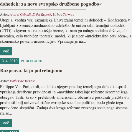
dohodek: za novo evropsko družbeno pogodbo«
Avtor:
Andrej Čebokli
,
Erika Repovž
,
Urban Tarman
Utopija, vredna vsaj razmisleka Univerzalni temeljni dohodek – Konferenca v
Ljubljani z zvenečo mednarodno udeležbo Je univerzalni temeljni dohodek
(UTD) odgovor na vedno težje breme, ki nam ga nalaga socialna država, ali
nerealen, celo utopičen teoretski model, ki je sicer »intelektualno privlačen«, a
ekonomsko povsem neuresničljiv. Vprašanje je na...
več
PUBLIKACIJE
3. 4. 2010
Razprava, ki jo potrebujemo
Avtor:
Katherine McFate
Philippe Van Parijs trdi, da lahko njegov predlog temeljnega dohodka sproži
vprašanja družbene pravičnosti in »navdihne takojšnje reforme skromnejšega
obsega«. Tisti, ki so v preteklosti ameriškemu občinstvu poskušali predstaviti
prednosti bolj univerzalistične evropske socialne politike, bodo glede tega
upravičeno skeptični. Zadnja dva kroga reforme zveznega socialnega sistema
sta se...
več