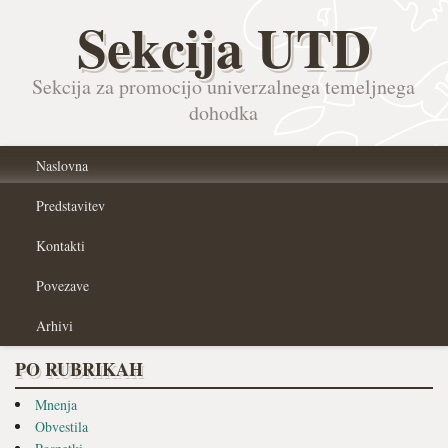
Sekcija UTD
Sekcija za promocijo univerzalnega temeljnega
dohodka
Naslovna
Predstavitev
Kontakti
Povezave
Arhivi
PO RUBRIKAH
Mnenja
Obvestila