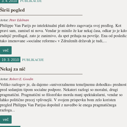
PUBLIKACIJE
3. 4. 2010
Širši pogled
Avtor:
Peter Edelman
Philippe Van Parijs po intelektualni plati dobro zagovarja svoj predlog. Kot
pravi sam, zamisel ni nova. Vendar je minilo že kar nekaj časa, odkar jo je kdo
zadnjič predlagal, zato je zanimivo, da spet prihaja na površje. Ena od posledic
tako imenovane »socialne reforme« v Združenih državah je tudi,...
več
PUBLIKACIJE
19. 3. 2010
Nekaj za nič
Avtor:
Robert E. Goodin
Veliko razlogov je, da dajemo »univerzalnemu temeljnemu dohodku« prednost
pred sedanjim tipom socialne podpore. Nekateri razlogi so moralni, drugi
pragmatični. Pragmatični so filozofsko morda manj spektakularni, vendar so
lahko politično precej vplivnejši. V svojem prispevku bom zelo koristen
pregled Philippa Van Parijsa dopolnil z navedbo še enega pragmatičnega
razloga...
več