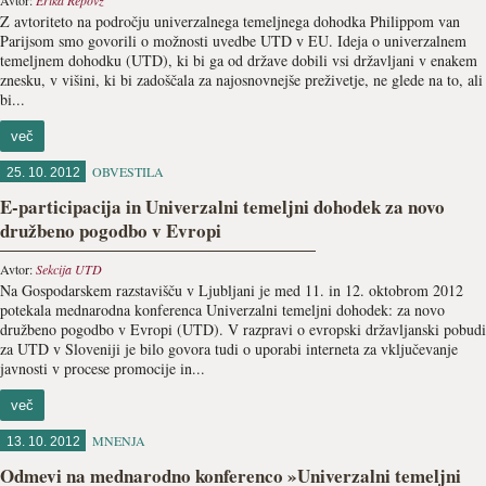
Avtor:
Erika Repovž
Z avtoriteto na področju univerzalnega temeljnega dohodka Philippom van
Parijsom smo govorili o možnosti uvedbe UTD v EU. Ideja o univerzalnem
temeljnem dohodku (UTD), ki bi ga od države dobili vsi državljani v enakem
znesku, v višini, ki bi zadoščala za najosnovnejše preživetje, ne glede na to, ali
bi...
več
OBVESTILA
25. 10. 2012
E-participacija in Univerzalni temeljni dohodek za novo
družbeno pogodbo v Evropi
Avtor:
Sekcija UTD
Na Gospodarskem razstavišču v Ljubljani je med 11. in 12. oktobrom 2012
potekala mednarodna konferenca Univerzalni temeljni dohodek: za novo
družbeno pogodbo v Evropi (UTD). V razpravi o evropski državljanski pobudi
za UTD v Sloveniji je bilo govora tudi o uporabi interneta za vključevanje
javnosti v procese promocije in...
več
MNENJA
13. 10. 2012
Odmevi na mednarodno konferenco »Univerzalni temeljni