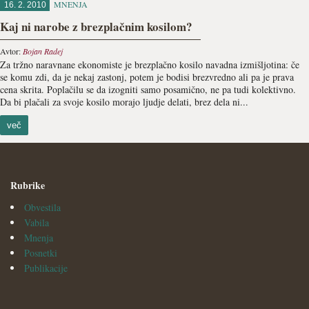
MNENJA
16. 2. 2010
Kaj ni narobe z brezplačnim kosilom?
Avtor:
Bojan Radej
Za tržno naravnane ekonomiste je brezplačno kosilo navadna izmišljotina: če
se komu zdi, da je nekaj zastonj, potem je bodisi brezvredno ali pa je prava
cena skrita. Poplačilu se da izogniti samo posamično, ne pa tudi kolektivno.
Da bi plačali za svoje kosilo morajo ljudje delati, brez dela ni...
več
Rubrike
Obvestila
Vabila
Mnenja
Posnetki
Publikacije