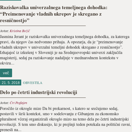
Raziskovalka univerzalnega temeljnega dohodka:
“Preimenovanje vladnih ukrepov je skregano z
resničnostjo”
Avtor:
Kristina Božič
Jasmina Jerant je raziskovalka univerzalnega temeljnega dohodka, za katerega
pravi, da njegov čas nedvomno prihaja. A opozarja, da je “preimenovanje
vladnih ukrepov v univerzalni temeljni dohodek skregano z resničnostjo”.
Izhajajoč iz izkušenj v Sloveniji je na Srednjeevropski univerzi zaključila
magisterij, sedaj pa raziskovanje nadaljuje v mednarodnem kontekstu v
okviru...
več
OBVESTILA
21. 5. 2018
Delo po četrti industrijski revoluciji
Avtor:
Črt Poglajen
Poročilo iz okrogle mize Da bi prekarnost, s katero se srečujemo sedaj,
postavili v širši kontekst, smo v sodelovanju z Gibanjem za ekonomsko
pluralnost včeraj organizirali okroglo mizo na temo dela po četrti industrijski
revoluciji. S tem smo diskusijo, ki je prejšnji teden potekala na politični ravni,
prenesli na...