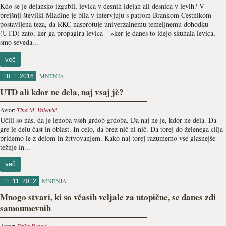
Kdo se je dejansko izgubil, levica v desnih idejah ali desnica v levih? V
prejšnji številki Mladine je bila v intervjuju s patrom Brankom Cestnikom
postavljena teza, da RKC nasprotuje univerzalnemu temeljnemu dohodku
(UTD) zato, ker ga propagira levica – »ker je danes to idejo skuhala levica,
smo seveda...
več
MNENJA
18. 1. 2016
UTD ali kdor ne dela, naj vsaj jè?
Avtor:
Tina M. Valenčič
Učili so nas, da je lenoba vseh grdob grdoba. Da naj ne je, kdor ne dela. Da
gre le delu čast in oblast. In celo, da brez nič ni nič. Da torej do želenega cilja
pridemo le z delom in žrtvovanjem. Kako naj torej razumemo vse glasnejše
težnje in...
več
MNENJA
11. 11. 2012
Mnogo stvari, ki so včasih veljale za utopične, se danes zdi
samoumevnih