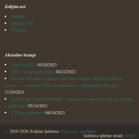
Zofijini.net
Zofijini
Sekcija UTD
Učilnica
Aktualno branje
Lista #zaUTD
10/20/2023
UTD v programih strank
04/22/2022
Več kot 160 tisoč podpisov, naslednji vrhunec »Dan človekovih
pravic«, 1. mesto za UTD na konferenci o »Prihodnosti Evrope«
11/29/2021
Univerzalni temeljni dohodek – utopija ali realen koncept za življenje
v prihodnje?
05/14/2021
UTD in prekarnost
04/14/2021
cc
2010-2026 Zofijini ljubimci.
Prijava za urednike
Izdelava spletne strani:
Arhit