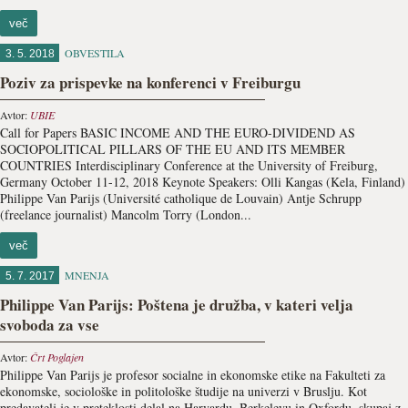
več
OBVESTILA
3. 5. 2018
Poziv za prispevke na konferenci v Freiburgu
Avtor:
UBIE
Call for Papers BASIC INCOME AND THE EURO-DIVIDEND AS
SOCIOPOLITICAL PILLARS OF THE EU AND ITS MEMBER
COUNTRIES Interdisciplinary Conference at the University of Freiburg,
Germany October 11-12, 2018 Keynote Speakers: Olli Kangas (Kela, Finland)
Philippe Van Parijs (Université catholique de Louvain) Antje Schrupp
(freelance journalist) Mancolm Torry (London...
več
MNENJA
5. 7. 2017
Philippe Van Parijs: Poštena je družba, v kateri velja
svoboda za vse
Avtor:
Črt Poglajen
Philippe Van Parijs je profesor socialne in ekonomske etike na Fakulteti za
ekonomske, sociološke in politološke študije na univerzi v Bruslju. Kot
predavatelj je v preteklosti delal na Harvardu, Berkeleyu in Oxfordu, skupaj z