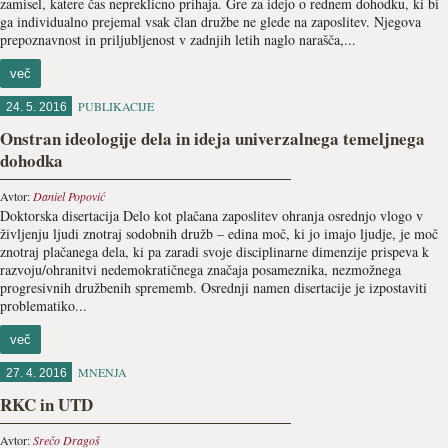
zamisel, katere čas nepreklicno prihaja. Gre za idejo o rednem dohodku, ki bi
ga individualno prejemal vsak član družbe ne glede na zaposlitev. Njegova
prepoznavnost in priljubljenost v zadnjih letih naglo narašča,...
več
PUBLIKACIJE
24. 5. 2016
Onstran ideologije dela in ideja univerzalnega temeljnega
dohodka
Avtor:
Daniel Popović
Doktorska disertacija Delo kot plačana zaposlitev ohranja osrednjo vlogo v
življenju ljudi znotraj sodobnih družb – edina moč, ki jo imajo ljudje, je moč
znotraj plačanega dela, ki pa zaradi svoje disciplinarne dimenzije prispeva k
razvoju/ohranitvi nedemokratičnega značaja posameznika, nezmožnega
progresivnih družbenih sprememb. Osrednji namen disertacije je izpostaviti
problematiko...
več
MNENJA
27. 4. 2016
RKC in UTD
Avtor:
Srečo Dragoš