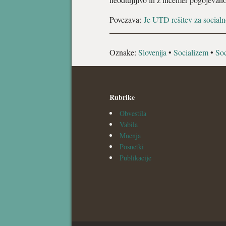
Povezava:
Je UTD rešitev za socialn
Oznake:
Slovenija
•
Socializem
•
Soc
Rubrike
Obvestila
Vabila
Mnenja
Posnetki
Publikacije