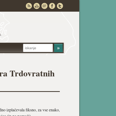
a
ara Trdovratnih
dno izplačevala fiksno, za vse enako,
vice (in ne pomoči).