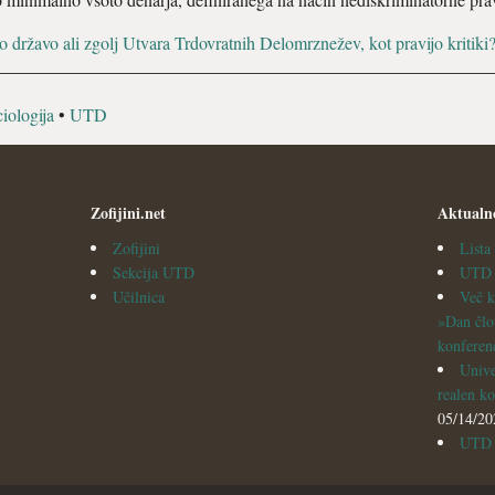
o državo ali zgolj Utvara Trdovratnih Delomrznežev, kot pravijo kritiki
iologija
•
UTD
Zofijini.net
Aktualn
Zofijini
List
Sekcija UTD
UTD v
Učilnica
Več k
»Dan člo
konferen
Unive
realen ko
05/14/20
UTD i