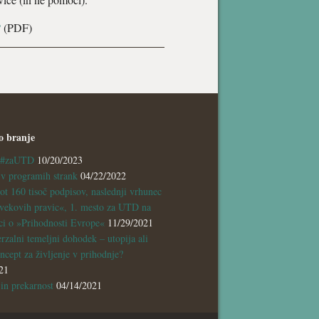
?
(PDF)
o branje
a #zaUTD
10/20/2023
 programih strank
04/22/2022
ot 160 tisoč podpisov, naslednji vrhunec
vekovih pravic«, 1. mesto za UTD na
ci o »Prihodnosti Evrope«
11/29/2021
rzalni temeljni dohodek – utopija ali
ncept za življenje v prihodnje?
21
n prekarnost
04/14/2021