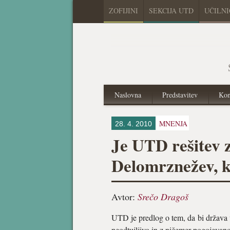
ZOFIJINI
SEKCIJA UTD
UČILN
Naslovna
Predstavitev
Kon
MNENJA
28. 4. 2010
Je UTD rešitev z
Delomrznežev, ko
Avtor:
Srečo Dragoš
UTD je predlog o tem, da bi država v
neodtujljivo in z ničemer pogojevano