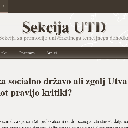
ICA
Sekcija UTD
Sekcija za promocijo univerzalnega temeljnega dohodk
takti
Povezave
Arhivi
a socialno državo ali zgolj Utv
t pravijo kritiki?
sem državljanom (ali prebivalcem) od določenega leta starosti dalje re
 minimalno vsoto denarja, definiranega na način nediskriminatorne pra