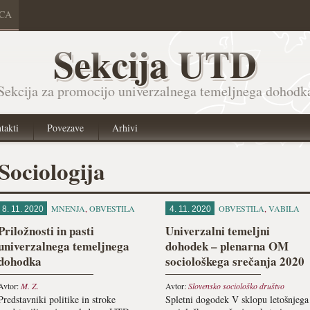
ICA
Sekcija UTD
Sekcija za promocijo univerzalnega temeljnega dohodk
takti
Povezave
Arhivi
Sociologija
MNENJA
,
OBVESTILA
OBVESTILA
,
VABILA
8. 11. 2020
4. 11. 2020
Priložnosti in pasti
Univerzalni temeljni
univerzalnega temeljnega
dohodek – plenarna OM
dohodka
sociološkega srečanja 2020
Avtor:
M. Z.
Avtor:
Slovensko sociološko društvo
Predstavniki politike in stroke
Spletni dogodek V sklopu letošnjega