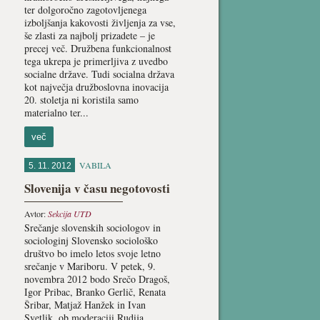
ter dolgoročno zagotovljenega
izboljšanja kakovosti življenja za vse,
še zlasti za najbolj prizadete – je
precej več. Družbena funkcionalnost
tega ukrepa je primerljiva z uvedbo
socialne države. Tudi socialna država
kot največja družboslovna inovacija
20. stoletja ni koristila samo
materialno ter...
več
VABILA
5. 11. 2012
Slovenija v času negotovosti
Avtor:
Sekcija UTD
Srečanje slovenskih sociologov in
sociologinj Slovensko sociološko
društvo bo imelo letos svoje letno
srečanje v Mariboru. V petek, 9.
novembra 2012 bodo Srečo Dragoš,
Igor Pribac, Branko Gerlič, Renata
Šribar, Matjaž Hanžek in Ivan
Svetlik, ob moderaciji Rudija