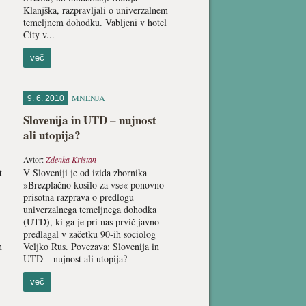
Klanjška, razpravljali o univerzalnem
temeljnem dohodku. Vabljeni v hotel
City v...
več
MNENJA
9. 6. 2010
Slovenija in UTD – nujnost
ali utopija?
Avtor:
Zdenka Kristan
t
V Sloveniji je od izida zbornika
»Brezplačno kosilo za vse« ponovno
prisotna razprava o predlogu
univerzalnega temeljnega dohodka
(UTD), ki ga je pri nas prvič javno
predlagal v začetku 90-ih sociolog
n
Veljko Rus. Povezava: Slovenija in
UTD – nujnost ali utopija?
več