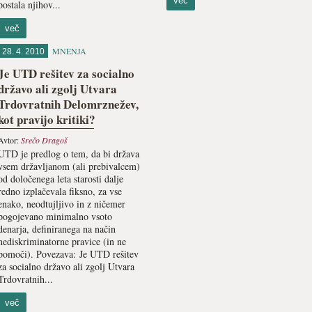
več
postala njihov...
več
MNENJA
28. 4. 2010
Je UTD rešitev za socialno
državo ali zgolj Utvara
Trdovratnih Delomrznežev,
kot pravijo kritiki?
Avtor:
Srečo Dragoš
UTD je predlog o tem, da bi država
vsem državljanom (ali prebivalcem)
od določenega leta starosti dalje
redno izplačevala fiksno, za vse
enako, neodtujljivo in z ničemer
pogojevano minimalno vsoto
denarja, definiranega na način
nediskriminatorne pravice (in ne
pomoči). Povezava: Je UTD rešitev
za socialno državo ali zgolj Utvara
Trdovratnih...
več