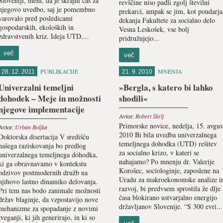
Sloveniji, meni, da je skrajni čas za
revščine niso padli zgolj številni
njegovo uvedbo, saj je pomembno
prekarci, ampak se jim, kot poudarja
varovalo pred posledicami
dekanja Fakultete za socialno delo
gospodarskih, ekoloških in
Vesna Leskošek, vse bolj
zdravstvenih kriz. Ideja UTD,...
pridružujejo...
več
več
PUBLIKACIJE
MNENJA
28. 12. 2011
21. 9. 2010
Univerzalni temeljni
»Bergla, s katero bi lahko
dohodek – Meje in možnosti
shodili«
njegove implementacije
Avtor:
Robert Škrlj
Primorske novice, nedelja, 15. avgus
Avtor:
Urban Boljka
2010 Bi bila uvedba univerzalnega
Doktorska disertacija V središču
temeljnega dohodka (UTD) rešitev
našega raziskovanja bo predlog
za socialno krizo, v kateri se
univerzalnega temeljnega dohodka,
nahajamo? Po mnenju dr. Valerije
ki ga obravnavamo v kontekstu
Korošec, sociologinje, zaposlene na
odzivov postmodernih družb na
Uradu za makroekonomske analize i
njihovo lastno dinamiko delovanja.
razvoj, bi predvsem sprostila že dlje
Pri tem nas bodo zanimale možnosti
časa blokirano ustvarjalno energijo
držav blaginje, da vzpostavijo nove
državljanov Slovenije. “S 300 evri...
mehanizme za spopadanje z novimi
tveganji, ki jih generirajo, in ki so