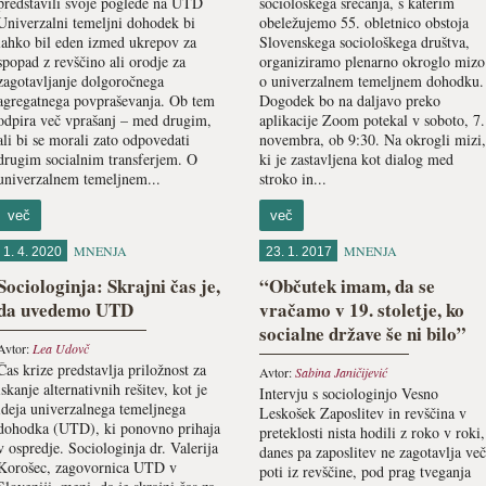
predstavili svoje poglede na UTD
sociološkega srečanja, s katerim
Univerzalni temeljni dohodek bi
obeležujemo 55. obletnico obstoja
lahko bil eden izmed ukrepov za
Slovenskega sociološkega društva,
spopad z revščino ali orodje za
organiziramo plenarno okroglo mizo
zagotavljanje dolgoročnega
o univerzalnem temeljnem dohodku.
agregatnega povpraševanja. Ob tem
Dogodek bo na daljavo preko
odpira več vprašanj – med drugim,
aplikacije Zoom potekal v soboto, 7.
ali bi se morali zato odpovedati
novembra, ob 9:30. Na okrogli mizi,
drugim socialnim transferjem. O
ki je zastavljena kot dialog med
univerzalnem temeljnem...
stroko in...
več
več
MNENJA
MNENJA
1. 4. 2020
23. 1. 2017
Sociologinja: Skrajni čas je,
“Občutek imam, da se
da uvedemo UTD
vračamo v 19. stoletje, ko
socialne države še ni bilo”
Avtor:
Lea Udovč
Čas krize predstavlja priložnost za
Avtor:
Sabina Janičijević
iskanje alternativnih rešitev, kot je
Intervju s sociologinjo Vesno
ideja univerzalnega temeljnega
Leskošek Zaposlitev in revščina v
dohodka (UTD), ki ponovno prihaja
preteklosti nista hodili z roko v roki,
v ospredje. Sociologinja dr. Valerija
danes pa zaposlitev ne zagotavlja več
Korošec, zagovornica UTD v
poti iz revščine, pod prag tveganja