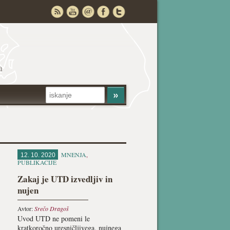
a
MNENJA
,
12. 10. 2020
PUBLIKACIJE
Zakaj je UTD izvedljiv in
nujen
Avtor:
Srečo Dragoš
Uvod UTD ne pomeni le
kratkoročno uresničljivega, nujnega