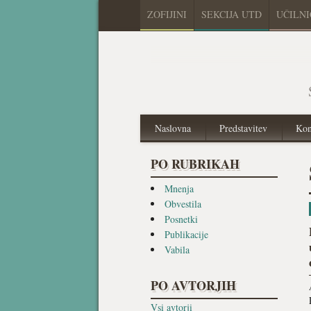
ZOFIJINI
SEKCIJA UTD
UČILN
Naslovna
Predstavitev
Kon
PO RUBRIKAH
Mnenja
Obvestila
Posnetki
Publikacije
Vabila
PO AVTORJIH
Vsi avtorji