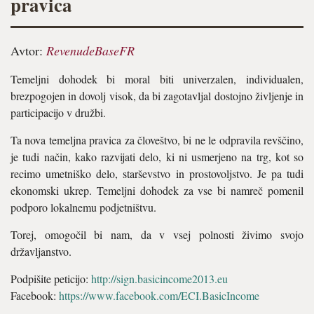
pravica
Avtor:
RevenudeBaseFR
Temeljni dohodek bi moral biti univerzalen, individualen,
brezpogojen in dovolj visok, da bi zagotavljal dostojno življenje in
participacijo v družbi.
Ta nova temeljna pravica za človeštvo, bi ne le odpravila revščino,
je tudi način, kako razvijati delo, ki ni usmerjeno na trg, kot so
recimo umetniško delo, starševstvo in prostovoljstvo. Je pa tudi
ekonomski ukrep. Temeljni dohodek za vse bi namreč pomenil
podporo lokalnemu podjetništvu.
Torej, omogočil bi nam, da v vsej polnosti živimo svojo
državljanstvo.
Podpišite peticijo:
http://sign.basicincome2013.eu
Facebook:
https://www.facebook.com/ECI.BasicIncome