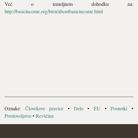
Več o temeljnem dohodku na:
http://basicincome.org/bien/aboutbasicincome.html
Oznake:
Človekove pravice
•
Delo
•
EU
•
Posnetki
•
Prostovoljstvo
•
Revščina