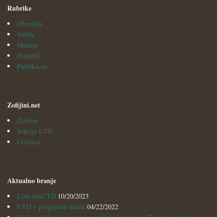
Rubrike
Obvestila
Vabila
Mnenja
Posnetki
Publikacije
Zofijini.net
Zofijini
Sekcija UTD
Učilnica
Aktualno branje
Lista #zaUTD
10/20/2023
UTD v programih strank
04/22/2022