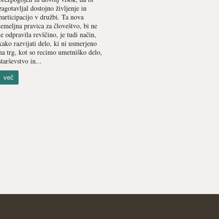
zagotavljal dostojno življenje in
participacijo v družbi. Ta nova
temeljna pravica za človeštvo, bi ne
le odpravila revščino, je tudi način,
kako razvijati delo, ki ni usmerjeno
na trg, kot so recimo umetniško delo,
starševstvo in...
več