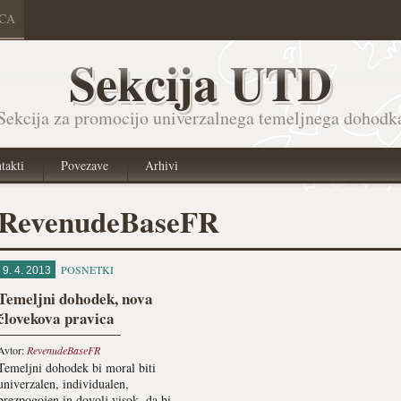
ICA
Sekcija UTD
Sekcija za promocijo univerzalnega temeljnega dohodk
takti
Povezave
Arhivi
RevenudeBaseFR
POSNETKI
9. 4. 2013
Temeljni dohodek, nova
človekova pravica
Avtor:
RevenudeBaseFR
Temeljni dohodek bi moral biti
univerzalen, individualen,
brezpogojen in dovolj visok, da bi