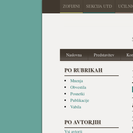
ZOFIJINI
SEKCIJA UTD
UČILN
Naslovna
Predstavitev
Kon
PO RUBRIKAH
Mnenja
Obvestila
Posnetki
Publikacije
Vabila
PO AVTORJIH
Vsi avtorji