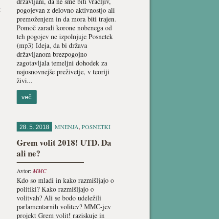
državljani, da ne sme biti vračljiv,
t
pogojevan z delovno aktivnostjo ali
premoženjem in da mora biti trajen.
Pomoč zaradi korone nobenega od
teh pogojev ne izpolnjuje Posnetek
(mp3) Ideja, da bi država
državljanom brezpogojno
zagotavljala temeljni dohodek za
najosnovnejše preživetje, v teoriji
živi...
več
MNENJA
,
POSNETKI
28. 5. 2018
Grem volit 2018! UTD. Da
ali ne?
Avtor:
MMC
Kdo so mladi in kako razmišljajo o
politiki? Kako razmišljajo o
volitvah? Ali se bodo udeležili
parlamentarnih volitev? MMC-jev
projekt Grem volit! raziskuje in