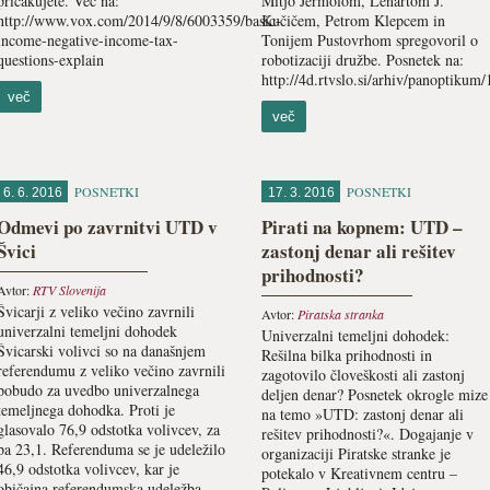
pričakujete. Več na:
Mitjo Jermolom, Lenartom J.
http://www.vox.com/2014/9/8/6003359/basic-
Kučičem, Petrom Klepcem in
income-negative-income-tax-
Tonijem Pustovrhom spregovoril o
questions-explain
robotizaciji družbe. Posnetek na:
http://4d.rtvslo.si/arhiv/panoptiku
več
več
POSNETKI
POSNETKI
6. 6. 2016
17. 3. 2016
Odmevi po zavrnitvi UTD v
Pirati na kopnem: UTD –
Švici
zastonj denar ali rešitev
prihodnosti?
Avtor:
RTV Slovenija
Švicarji z veliko večino zavrnili
Avtor:
Piratska stranka
univerzalni temeljni dohodek
Univerzalni temeljni dohodek:
Švicarski volivci so na današnjem
Rešilna bilka prihodnosti in
referendumu z veliko večino zavrnili
zagotovilo človeškosti ali zastonj
pobudo za uvedbo univerzalnega
deljen denar? Posnetek okrogle mize
temeljnega dohodka. Proti je
na temo »UTD: zastonj denar ali
glasovalo 76,9 odstotka volivcev, za
rešitev prihodnosti?«. Dogajanje v
pa 23,1. Referenduma se je udeležilo
organizaciji Piratske stranke je
46,9 odstotka volivcev, kar je
potekalo v Kreativnem centru –
običajna referendumska udeležba.