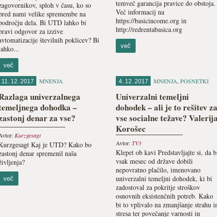
temveč garancija pravice do obstoja.
zagovornikov, sploh v času, ko so
Več informacij na
pred nami velike spremembe na
https://basicincome.org in
področju dela. Bi UTD lahko bi
http://redrentabasica.org
pravi odgovor za izzive
avtomatizacije številnih poklicev? Bi
več
lahko...
več
MNENJA
MNENJA
,
POSNETKI
11. 12. 2017
4. 12. 2017
Razlaga univerzalnega
Univerzalni temeljni
temeljnega dohodka –
dohodek – ali je to rešitev z
zastonj denar za vse?
vse socialne težave? Valerij
Korošec
Avtor:
Kurzgesagt
Avtor:
TV3
Kurzgesagt Kaj je UTD? Kako bo
Klepet ob kavi Predstavljajte si, da b
zastonj denar spremenil naša
vsak mesec od države dobili
življenja?
nepovratno plačilo, imenovano
univerzalni temeljni dohodek, ki bi
več
zadostoval za pokritje stroškov
osnovnih eksistenčnih potreb. Kako
bi to vplivalo na zmanjšanje strahu i
stresa ter povečanje varnosti in