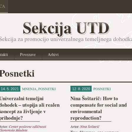
ICA
Sekcija UTD
Sekcija za promocijo univerzalnega temeljnega dohodk
takti
Povezave
Arhivi
Posnetki
MNENJA
,
POSNETKI
POSNETKI
14. 5. 2021
12. 8. 2020
Univerzalni temeljni
Nina Šoštarič: How to
dohodek – utopija ali realen
compensate for social and
koncept za življenje v
environmental
prihodnje?
reproduction?
Avtor:
Center poslovne odličnosti
Avtor:
Nina Šoštarič
Ekonomske fakultete