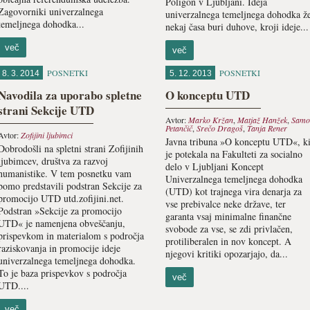
Poligon v Ljubljani. Ideja
Zagovorniki univerzalnega
univerzalnega temeljnega dohodka ž
temeljnega dohodka...
nekaj časa buri duhove, kroji ideje...
več
več
POSNETKI
POSNETKI
8. 3. 2014
5. 12. 2013
Navodila za uporabo spletne
O konceptu UTD
strani Sekcije UTD
Avtor:
Marko Kržan
,
Matjaž Hanžek
,
Samo
Petančič
,
Srečo Dragoš
,
Tanja Rener
Avtor:
Zofijini ljubimci
Javna tribuna »O konceptu UTD«, k
Dobrodošli na spletni strani Zofijinih
je potekala na Fakulteti za socialno
ljubimcev, društva za razvoj
delo v Ljubljani Koncept
humanistike. V tem posnetku vam
Univerzalnega temeljnega dohodka
bomo predstavili podstran Sekcije za
(UTD) kot trajnega vira denarja za
promocijo UTD utd.zofijini.net.
vse prebivalce neke države, ter
Podstran »Sekcije za promocijo
garanta vsaj minimalne finančne
UTD« je namenjena obveščanju,
svobode za vse, se zdi privlačen,
prispevkom in materialom s področja
protiliberalen in nov koncept. A
raziskovanja in promocije ideje
njegovi kritiki opozarjajo, da...
univerzalnega temeljnega dohodka.
To je baza prispevkov s področja
več
UTD....
več