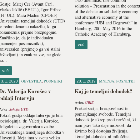
Two dilemmas, one common
Gostje: Matej Čer (Avant Car),
solution – Presentation in the contex
Marko Jaklič (EF UL), Igor Pribac
of the debate on solidarity economy
(FF UL), Maša Madon (CPOEF)
and alternative economy at the
Univerzalni temeljni dohodek (UTD)
conference “UBI and Degrowth” in
je redno denarno nakazilo, ki ga
Hamburg, 20th May 2016 in the
posameznik prejme brezpogojno.
Catholic Academy of Hamburg.
Značilno je, da je individualen
(namenjen posamezniku),
več
univerzalen (prejmejo ga vsi stalni
državljani) in enak za vse, ne glede
na...
več
OBVESTILA
,
POSNETKI
MNENJA
,
POSNETKI
3. 1. 2020
28. 1. 2019
Dr. Valerija Korošec v
Kaj je temeljni dohodek?
oddaji Intervju
Avtor:
UBIE
Prekarizacija, brezposelnost in
Avtor:
Sekcija UTD
pomanjkanje svobode. Temeljni
Tokrat gostja oddaje Intervju je bila
dohodek je ukrep proti revščini, ki
sociologinja, dr. Valerija Korošec,
nam prav tako daje možnost, da
dolgoletna zagovornica uvedbe
živimo bolj dostojna življenja.
Univerzalnega temeljnega dohodka v
Temeljni dohodek ni miloščina,
Sloveniji. Ideja ima v svetu veliko