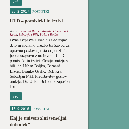
več
POSNETKI
26. 2. 2017
UTD – pomisleki in izzivi
Avtor:
Bernard Brščič
,
Branko Gerlič
,
Rok
Kralj
,
Sebastjan Pikl
,
Urban Boljka
Javna razprava Gibanje za dostojno
delo in socialno družbo ter Zavod za
upravno poslovanje sta organizirala
javno razpravo z naslovom: UTD –
pomisleki in izzivi. Gostje omizja so
bili: dr. Urban Boljka, Bernard
Brščič, Branko Gerlič, Rok Kralj,
Sebastjan Pikl. Predstavitev gostov
omizja: Dr. Urban Boljka je zaposlen
kot...
več
POSNETKI
16. 9. 2016
Kaj je univerzalni temeljni
dohodek?