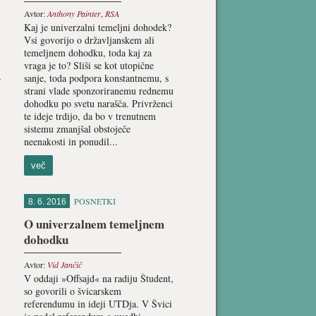
Avtor:
Anthony Painter
,
RSA
Kaj je univerzalni temeljni dohodek?
Vsi govorijo o državljanskem ali
temeljnem dohodku, toda kaj za
vraga je to? Sliši se kot utopične
–
sanje, toda podpora konstantnemu, s
strani vlade sponzoriranemu rednemu
dohodku po svetu narašča. Privrženci
te ideje trdijo, da bo v trenutnem
sistemu zmanjšal obstoječe
neenakosti in ponudil...
več
POSNETKI
8. 6. 2016
O univerzalnem temeljnem
dohodku
Avtor:
Vid Jančič
V oddaji »Offsajd« na radiju Študent,
so govorili o švicarskem
referendumu in ideji UTDja. V Švici