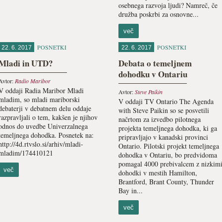
osebnega razvoja ljudi? Namreč, če
družba poskrbi za osnovne...
več
POSNETKI
POSNETKI
22. 6. 2017
22. 6. 2017
Mladi in UTD?
Debata o temeljnem
dohodku v Ontariu
Avtor:
Radio Maribor
V oddaji Radia Maribor Mladi
Avtor:
Steve Paikin
mladim, so mladi mariborski
V oddaji TV Ontario The Agenda
debaterji v debatnem delu oddaje
with Steve Paikin so se posvetili
razpravljali o tem, kakšen je njihov
načrtom za izvedbo pilotnega
odnos do uvedbe Univerzalnega
projekta temeljnega dohodka, ki ga
temeljnega dohodka. Posnetek na:
pripravljajo v kanadski provinci
http://4d.rtvslo.si/arhiv/mladi-
Ontario. Pilotski projekt temeljnega
mladim/174410121
dohodka v Ontariu, bo predvidoma
pomagal 4000 prebivalcem z nizkim
več
dohodki v mestih Hamilton,
Brantford, Brant County, Thunder
Bay in...
več