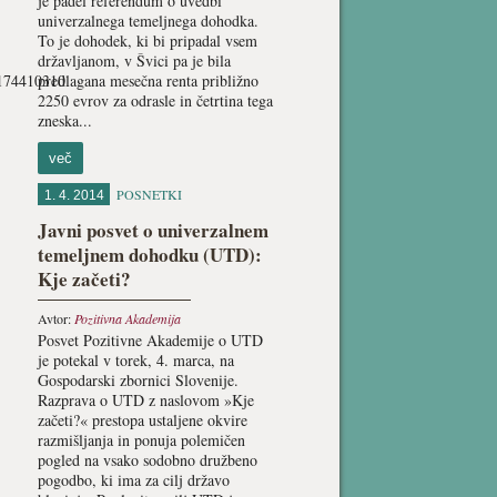
je padel referendum o uvedbi
univerzalnega temeljnega dohodka.
To je dohodek, ki bi pripadal vsem
državljanom, v Švici pa je bila
m/174410310
predlagana mesečna renta približno
2250 evrov za odrasle in četrtina tega
zneska...
več
POSNETKI
1. 4. 2014
Javni posvet o univerzalnem
temeljnem dohodku (UTD):
Kje začeti?
Avtor:
Pozitivna Akademija
Posvet Pozitivne Akademije o UTD
je potekal v torek, 4. marca, na
Gospodarski zbornici Slovenije.
Razprava o UTD z naslovom »Kje
začeti?« prestopa ustaljene okvire
razmišljanja in ponuja polemičen
pogled na vsako sodobno družbeno
pogodbo, ki ima za cilj državo