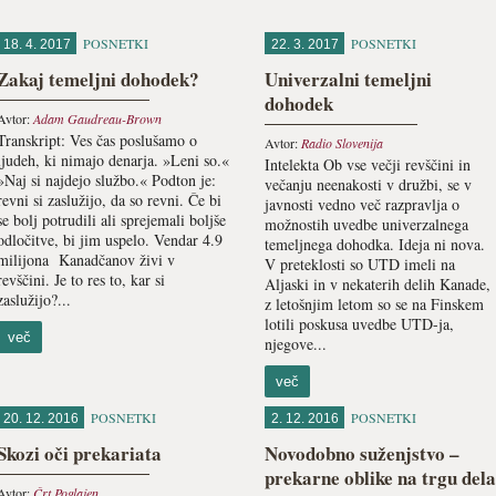
POSNETKI
POSNETKI
18. 4. 2017
22. 3. 2017
Zakaj temeljni dohodek?
Univerzalni temeljni
dohodek
Avtor:
Adam Gaudreau-Brown
Transkript: Ves čas poslušamo o
Avtor:
Radio Slovenija
ljudeh, ki nimajo denarja. »Leni so.«
Intelekta Ob vse večji revščini in
»Naj si najdejo službo.« Podton je:
večanju neenakosti v družbi, se v
revni si zaslužijo, da so revni. Če bi
javnosti vedno več razpravlja o
se bolj potrudili ali sprejemali boljše
možnostih uvedbe univerzalnega
odločitve, bi jim uspelo. Vendar 4.9
temeljnega dohodka. Ideja ni nova.
milijona Kanadčanov živi v
V preteklosti so UTD imeli na
revščini. Je to res to, kar si
Aljaski in v nekaterih delih Kanade,
zaslužijo?...
z letošnjim letom so se na Finskem
lotili poskusa uvedbe UTD-ja,
več
njegove...
več
POSNETKI
POSNETKI
20. 12. 2016
2. 12. 2016
Skozi oči prekariata
Novodobno suženjstvo –
prekarne oblike na trgu dela
Avtor:
Črt Poglajen