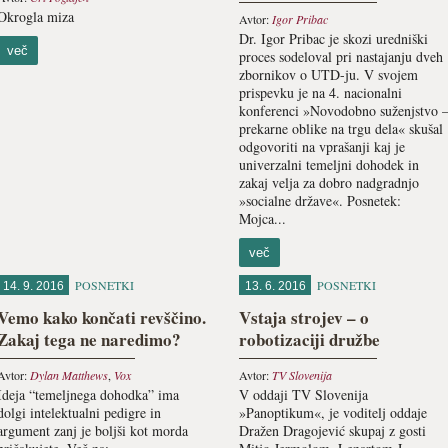
Okrogla miza
Avtor:
Igor Pribac
Dr. Igor Pribac je skozi uredniški
več
proces sodeloval pri nastajanju dveh
zbornikov o UTD-ju. V svojem
prispevku je na 4. nacionalni
konferenci »Novodobno suženjstvo 
prekarne oblike na trgu dela« skušal
odgovoriti na vprašanji kaj je
univerzalni temeljni dohodek in
zakaj velja za dobro nadgradnjo
»socialne države«. Posnetek:
Mojca...
več
POSNETKI
POSNETKI
14. 9. 2016
13. 6. 2016
Vemo kako končati revščino.
Vstaja strojev – o
Zakaj tega ne naredimo?
robotizaciji družbe
Avtor:
Dylan Matthews
,
Vox
Avtor:
TV Slovenija
Ideja “temeljnega dohodka” ima
V oddaji TV Slovenija
dolgi intelektualni pedigre in
»Panoptikum«, je voditelj oddaje
argument zanj je boljši kot morda
Dražen Dragojević skupaj z gosti