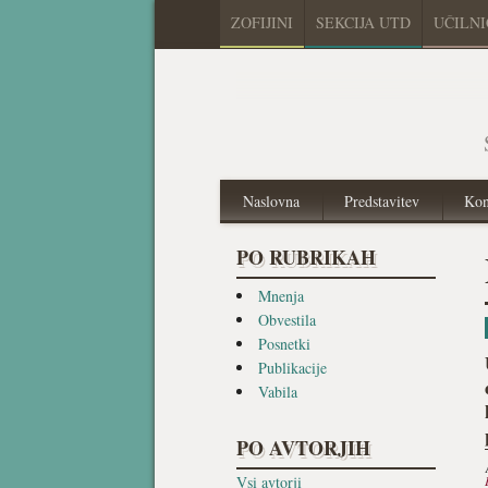
ZOFIJINI
SEKCIJA UTD
UČILN
Naslovna
Predstavitev
Kon
PO RUBRIKAH
Mnenja
Obvestila
Posnetki
Publikacije
Vabila
PO AVTORJIH
Vsi avtorji