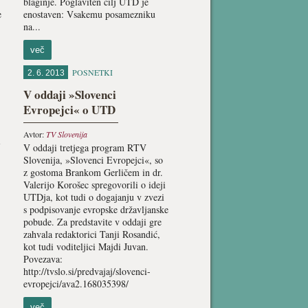
blaginje. Poglaviten cilj UTD je
e
enostaven: Vsakemu posamezniku
na...
več
POSNETKI
2. 6. 2013
V oddaji »Slovenci
Evropejci« o UTD
Avtor:
TV Slovenija
i
V oddaji tretjega program RTV
Slovenija, »Slovenci Evropejci«, so
z gostoma Brankom Gerličem in dr.
Valerijo Korošec spregovorili o ideji
UTDja, kot tudi o dogajanju v zvezi
s podpisovanje evropske državljanske
pobude. Za predstavite v oddaji gre
zahvala redaktorici Tanji Rosandić,
kot tudi voditeljici Majdi Juvan.
Povezava:
http://tvslo.si/predvajaj/slovenci-
evropejci/ava2.168035398/
več