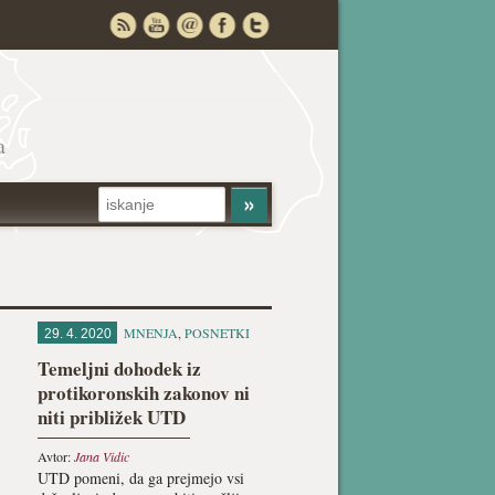
a
MNENJA
,
POSNETKI
29. 4. 2020
Temeljni dohodek iz
protikoronskih zakonov ni
niti približek UTD
Avtor:
Jana Vidic
UTD pomeni, da ga prejmejo vsi