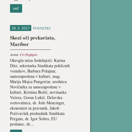
več
POSNETKI
26. 5. 2017
Skozi oči prekariata,
Maribor
Avtor:
Črt Poglajen
Okrogla miza Sodelujoči: Karina
Ditz, sekretarka Sindikata poklicnih
voznikov, Barbara Polajnar,
samozaposlena v kulturi, mag.
Marija Mojca Pungerčar, urednica
Novičnika za samozaposlene v
kulturi, Kristina Božič, novinarka
i
Večera, Goran Lukič, Delavska
svetovalnica, dr. Jože Mencinger,
ekonomist in pravnnik, Jakob
Počivavšek predsednik Sindikata
Pergam, dr. Igor Šoltes, EU
poslanec, dr....