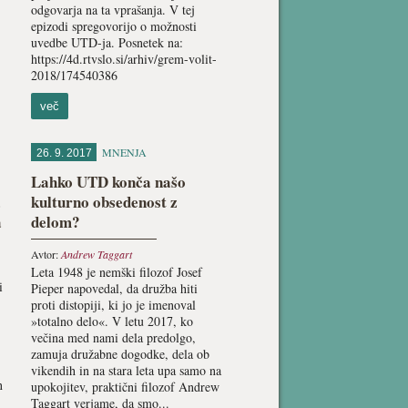
odgovarja na ta vprašanja. V tej
epizodi spregovorijo o možnosti
uvedbe UTD-ja. Posnetek na:
https://4d.rtvslo.si/arhiv/grem-volit-
2018/174540386
več
MNENJA
26. 9. 2017
Lahko UTD konča našo
a
kulturno obsedenost z
a
delom?
Avtor:
Andrew Taggart
Leta 1948 je nemški filozof Josef
i
Pieper napovedal, da družba hiti
proti distopiji, ki jo je imenoval
»totalno delo«. V letu 2017, ko
večina med nami dela predolgo,
zamuja družabne dogodke, dela ob
vikendih in na stara leta upa samo na
n
upokojitev, praktični filozof Andrew
Taggart verjame, da smo...