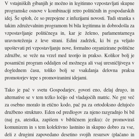
V vstajniških gibanjih je možno in legitimno vzpostavljati skupne
programske osnove v kombinaciji retro političnih in gospodarskih
idej. Še sploh, če so prepojene z infuzijami novosti. Tudi stranka s
takim združevalnim programom bi bila legitimna in dobrodošla za
vzpostavljanje političnega in, kar je želeno, parlamentarnega
uravnoteženja z leve strani. Edini zadržek, ki bi ga veljalo
upoštevati pri vzpostavljanju nove, formalno organizirane politične
združbe, se veže na vrzel med teorijo in prakso. Kolikor bolj je
posamični program oddaljen od možnega ali vsaj uresničljivega v
doglednem času, toliko bolj se vsakdanja delovna praksa
promotorjev tepe s promoviranimi idejami.
Tako je pač v svetu Gospodarjev, govori eno, delaj drugo, in
alternative se v tem težko ločijo od vladajočih matric. Ne gre več
za osebno moralo in etično kodo, pač pa za ortodoksno delujočo
družbeno strukturo. Eden od predlogov za njeno razgradnjo bi bil
(naj ga, ateistka, zapišem v bibličnem jeziku): če promoviraš
komunizem in s tem kolektivno lastnino in skupno dobro za vse,
deli z drugimi zapovedano desetino svojih resursov (plačano in