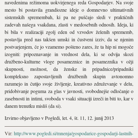
navedenima režimoma uokvirjenega reda Gospodarjev. Na svoje
mesto bi postavila grandiozne ideje o domnevno ultimativnih
sistemskih spremembah, ki pa ne puščajo sledi v praktičnih
zadevah našega vsakdana, zlasti v medosebnih odnosih. Ideja, ki
bi bila v realizaciji zgolj eden od vzvodov želenih sprememb,
postavlja pred nas takšen umski in čustveni izziv, da se njenim
postvarjenjem, če jo vzamemo pošteno zares, že ta hip ni mogoče
izogniti: pripoznavanje in vrednost dela, ki se odvija skozi
družbeno-kulturne vloge posameznice in posameznika v ožji
skupnosti, možnost, da ženske in pripadnice/pripadniki
kompleksno zapostavljenih družbenih skupin avtonomno
razumejo in čutijo svoje življenje, kreativno združevanje v delu,
pridobivanje poguma za glas v javnosti, svobodnejše odločanje o
zasebnosti in intimi, svoboda v vsaki situaciji izreči in biti to, kar v
danem trenutku misliš (da si).
Izvirno objavljeno v Pogledi, let. 4, št. 11, 12. junij 2013
Vir:
http://www.pogledi.si/mnenja/gospodarice-gospodarji-lastnih-