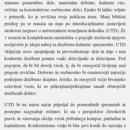
statusno pomembno delo, materialne dobrine, kulturne vire,
veščine za konstruktivne osebnostne drže). Enako bi lahko veljalo
v primerih, ko je revščina tvoja poklicna tema. Manj biblični
predlog pa se nanaša na nujo po interdisciplinarno zastavljeni
strokovni razpravi o univerzalnem temeljnem dohodku (UTD). Že
v resnem in kompleksnem razmisleku o pogojih možnosti njegove
uveljavitve je idejni naboj za družbeno-kulturne spremembe. UTD
vključuje novo opojmljenje in prevrednotenje dela in daje s tem
konkretni družbeni pomen vsaki državljanki in državljanu. Pod
pogojem, da bi bil dovolj visok, tj. da bi omogočal življenje nad
pragom revščine. Delovno in osebnostno bi osamosvojil največjo
podrejeno družbeno skupino, ženske, in omogočil večjo bivanjsko
celovitost vsem, ki so prikrajšani/prikrajšane zaradi obstoječih
družbenih delitev.
UTD bi na miren način pripeljal do pomembnih sprememb in
postopne razgradnje režimov, ki sta s perspektive človekovih
pravic in varovanja okolja vzrok globalnega kolapsa: patriarhat in
kapitalizem. Konkretizirana vizija bi bila prvi korak do razsutja z