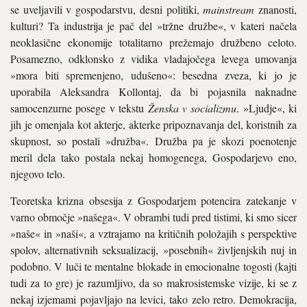
se uveljavili v gospodarstvu, desni politiki,
mainstream
znanosti,
kulturi? Ta industrija je pač del »tržne družbe«, v kateri načela
neoklasične ekonomije totalitarno prežemajo družbeno celoto.
Posamezno, odklonsko z vidika vladajočega levega umovanja
»mora biti spremenjeno, udušeno«: besedna zveza, ki jo je
uporabila Aleksandra Kollontaj, da bi pojasnila naknadne
samocenzurne posege v tekstu
Ženska v socializmu
. »Ljudje«, ki
jih je omenjala kot akterje, akterke pripoznavanja del, koristnih za
skupnost, so postali »družba«. Družba pa je skozi poenotenje
meril dela tako postala nekaj homogenega, Gospodarjevo eno,
njegovo telo.
Teoretska krizna obsesija z Gospodarjem potencira zatekanje v
varno območje »našega«. V obrambi tudi pred tistimi, ki smo sicer
»naše« in »naši«, a vztrajamo na kritičnih položajih s perspektive
spolov, alternativnih seksualizacij, »posebnih« življenjskih nuj in
podobno. V luči te mentalne blokade in emocionalne togosti (kajti
tudi za to gre) je razumljivo, da so makrosistemske vizije, ki se z
nekaj izjemami pojavljajo na levici, tako zelo retro. Demokracija,