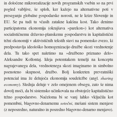
in določene mikrorealizacije novih programskih vsebin so na prvi
pogled vabljive, še sploh, ker kažejo na alternativne poti v
preseganju globalne gospodarske norosti, ne le krize Slovenije in
EU. Se pa tudi tu včasih zatakne kakšna kost. Tako denimo
participatorna ekonomija (okrajšava »parekon«) kot alternativa
socialističnemu državno-planskemu gospodarstvu in kapitalistični
tržni ekonomiji v aktivističnih tekstih stavi na pomensko zvezo, ki
predpostavlja ideološko homogenizacijo družbe skozi vrednotenje
dela. Tu tako spet naletimo na »družbeno priznano delo«
Aleksandre Kollontaj. Ideja potemtakem temelji na konceptu
nagrajevanega dela, vrednotenega skozi imaginarno in simbolno
poenoteno skupnost, družbo. Bolj konkreten prevratniški
potencial ima že delujoča ekonomija soudeležbe (angl.
sharing
economy
). Slednja deluje v zelo omejenem obsegu, zato še nima
dovolj moči, da bi sistemsko učinkovala na obstoječe kapitalistično
tržno gospodarstvo. Načeloma bi se vanj lahko vključila kot
pomembni, blagovno-denarnemu
sotočni
, mešani sistem menjave
(z neposredno, naturalno in posredno blagovno-denarno menjavo).