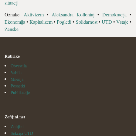
situacij
Oznake:
Aktivizem
•
Aleksandra Kollontaj
•
Demokracija
•
Ekonomija
•
Kapitalizem
•
Pogledi
•
Solidarnost
•
UTD
•
Vstaje
•
Ženske
Rubrike
Obvestila
Vabila
Mnenja
Posnetki
Publikacije
Zofijini.net
Zofijini
Sekcija UTD