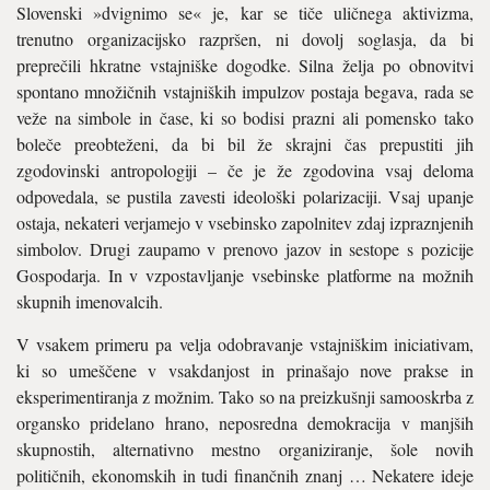
Slovenski »dvignimo se« je, kar se tiče uličnega aktivizma,
trenutno organizacijsko razpršen, ni dovolj soglasja, da bi
preprečili hkratne vstajniške dogodke. Silna želja po obnovitvi
spontano množičnih vstajniških impulzov postaja begava, rada se
veže na simbole in čase, ki so bodisi prazni ali pomensko tako
boleče preobteženi, da bi bil že skrajni čas prepustiti jih
zgodovinski antropologiji – če je že zgodovina vsaj deloma
odpovedala, se pustila zavesti ideološki polarizaciji. Vsaj upanje
ostaja, nekateri verjamejo v vsebinsko zapolnitev zdaj izpraznjenih
simbolov. Drugi zaupamo v prenovo jazov in sestope s pozicije
Gospodarja. In v vzpostavljanje vsebinske platforme na možnih
skupnih imenovalcih.
V vsakem primeru pa velja odobravanje vstajniškim iniciativam,
ki so umeščene v vsakdanjost in prinašajo nove prakse in
eksperimentiranja z možnim. Tako so na preizkušnji samooskrba z
organsko pridelano hrano, neposredna demokracija v manjših
skupnostih, alternativno mestno organiziranje, šole novih
političnih, ekonomskih in tudi finančnih znanj … Nekatere ideje