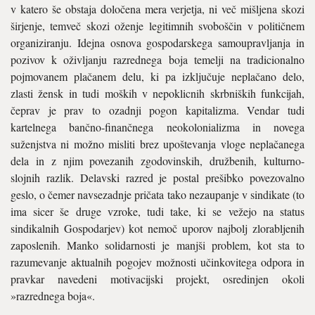
v katero še obstaja določena mera verjetja, ni več mišljena skozi
širjenje, temveč skozi oženje legitimnih svoboščin v političnem
organiziranju. Idejna osnova gospodarskega samoupravljanja in
pozivov k oživljanju razrednega boja temelji na tradicionalno
pojmovanem plačanem delu, ki pa izključuje neplačano delo,
zlasti žensk in tudi moških v nepoklicnih skrbniških funkcijah,
čeprav je prav to ozadnji pogon kapitalizma. Vendar tudi
kartelnega bančno-finančnega neokolonializma in novega
suženjstva ni možno misliti brez upoštevanja vloge neplačanega
dela in z njim povezanih zgodovinskih, družbenih, kulturno-
slojnih razlik. Delavski razred je postal prešibko povezovalno
geslo, o čemer navsezadnje pričata tako nezaupanje v sindikate (to
ima sicer še druge vzroke, tudi take, ki se vežejo na status
sindikalnih Gospodarjev) kot nemoč uporov najbolj zlorabljenih
zaposlenih. Manko solidarnosti je manjši problem, kot sta to
razumevanje aktualnih pogojev možnosti učinkovitega odpora in
pravkar navedeni motivacijski projekt, osredinjen okoli
»razrednega boja«.