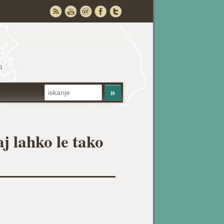
a
j lahko le tako