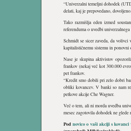
“Univerzalni temeljni dohodek (UTD)
delati, kaj je prepovedano, dovoljen
Tako razmišlja eden izmed soustano
referenduma o uvedbi univerzalneg
Schmidt se sicer zaveda, da volivci v
kapitalističnemu sistemu in ponovni 
Nase je skupina aktivistov opozori
frankov (nekaj več kot 300.000 evrov
pet frankov.
“Kredit smo dobili pri zelo dobri b
obliki kovancev. V banki so nam rek
petkove akcije Che Wagner.
Več o tem, ali ni morda uvedba univer
mesec zagotovila dohodek ne glede 
Pod
novico o vaši akciji s kovanc
(uporabnik Milkijevizakladi).