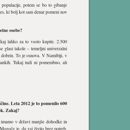
el populacije, potem se bo to gibanje
ces, ki bolj kot sam denar pomeni nov
letne osebe?
 kaj lahko za to vsoto kupite. 2.500
e glasi takole – temeljni univerzalni
 dobrin. To je osnova. V Namibiji, v
frankih. Tukaj tudi ni pomembno, ali
vščine. Leta 2012 je to pomenilo 600
ok. Zakaj?
e imamo v državi manjše dohodke in
ogoče je, da vsi živijo brez potreb,