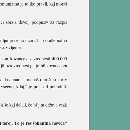
omunizmu je toliko pravil, kaj moraš
ci zbrala dovolj podpisov za razpis
ljudje resno razmišljati o alternativi
o življenje.”
5 ton kovancev v vrednosti 400.000
Njihova vrednost pa je bil kovanec za
a dala denar … na našo prošnjo kar v
 vseeno, kdaj,” je pojasnil pobudnik
h še kaj delali, če bi jim država vsak
torej. To je res šokantna novica”