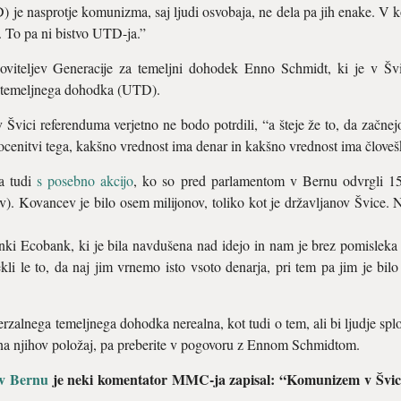
 je nasprotje komunizma, saj ljudi osvobaja, ne dela pa jih enake. V k
o. To pa ni bistvo UTD-ja.”
viteljev Generacije za temeljni dohodek Enno Schmidt, ki je v Švi
a temeljnega dohodka (UTD).
 Švici referenduma verjetno ne bodo potrdili, “a šteje že to, da začnejo 
ocenitvi tega, kakšno vrednost ima denar in kakšno vrednost ima človešk
la tudi
s posebno akcijo
, ko so pred parlamentom v Bernu odvrgli 1
). Kovancev je bilo osem milijonov, toliko kot je državljanov Švice. 
anki Ecobank, ki je bila navdušena nad idejo in nam je brez pomislek
li le to, da naj jim vrnemo isto vsoto denarja, pri tem pa jim je bilo
zalnega temeljnega dohodka nerealna, kot tudi o tem, ali bi ljudje splo
na njihov položaj, pa preberite v pogovoru z Ennom Schmidtom.
i v Bernu
je neki komentator MMC-ja zapisal: “Komunizem v Švici 