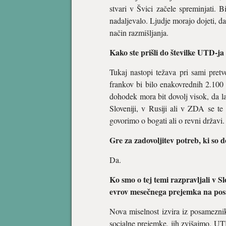
stvari v Švici začele spreminjati. B
nadaljevalo. Ljudje morajo dojeti, d
način razmišljanja.
Kako ste prišli do številke UTD-ja 
Tukaj nastopi težava pri sami pretv
frankov bi bilo enakovrednih 2.100 e
dohodek mora bit dovolj visok, da l
Sloveniji, v Rusiji ali v ZDA se te
govorimo o bogati ali o revni državi.
Gre za zadovoljitev potreb, ki so
Da.
Ko smo o tej temi razpravljali v Sl
evrov mesečnega prejemka na posa
Nova miselnost izvira iz posamezn
socialne prejemke, jih zvišajmo. UT