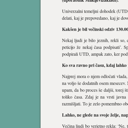
Univerzalni temeljni dohodek (UTD) 
delati, kaj je prepovedano, kaj je do
Kakšen je bil večinski odziv 130.0
Nekaj ljudi je bilo jeznih, rekli so
peticijo že nekaj časa podpisati’. S
podpirali UTD, ampak zato, ker podpi
Ko sva ravno pri času, kdaj lahk
Najprej mora o njem odločati vlada,
na voljo še dodatnih osem mesecev. N
upam, da bo proces še daljši, torej št
toliko časa. Zdaj je na vrsti javna
razmišljati. To je zelo pomembno obdo
Lahko, ne glede na svoje želje, na
Večina ljudi bo verjetno rekla: ‘Ne,