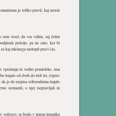
omunizmu je toliko pravil, kaj moraš
ko sem vesel, da vas vidim, saj želim
odpisali peticijo, pa ne zato, ker bi
za kaj takšnega nastopil pravi čas.
de vprašanja še vedno pomisleke, ima
o trajalo od dveh do treh let, čeprav
o, da je do razpisa referenduma trajalo
mo seznaniti, o njej razpravljali in
v volivcev, se bodo v tistem trenutku