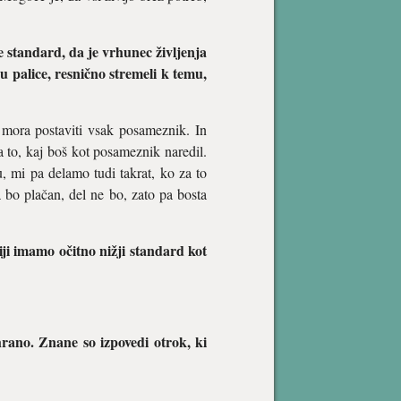
e standard, da je vrhunec življenja
u palice, resnično stremeli k temu,
i mora postaviti vsak posameznik. In
a to, kaj boš kot posameznik naredil.
u, mi pa delamo tudi takrat, ko za to
a bo plačan, del ne bo, zato pa bosta
iji imamo očitno nižji standard kot
hrano. Znane so izpovedi otrok, ki