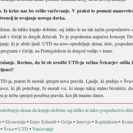
 Iz krize nas bo rešilo varčevanje. V praksi to pomeni manevrira
bvencij in uvajanje novega davka.
enar, da lahko kupijo dobrine, saj lahko le na tak način gospodarstvo d
 tudi v Grčiji in drugih državah. To je popolnoma napačen koncept. Den
ljanje, ki je ubilo ljudi. UTD na novo opredeljuje denar, delo, gospoda
 programi v Grčiji, na Portugalskem in drugod vodijo v temo.
rašanje. Recimo, da bi ob uvedbi UTD-ja večina Švicarjev odšla ži
eljenci?
UTD-ja, potem bi morali sprejeti nova pravila. Ljudje, ki pridejo v Švi
avce, ki jih potrebuje, bi morali vsi, ki imajo tukaj stalno bivališče, do
pa je treba sprejeti posebna pravila, kot jih imamo danes.
e-potrebujejo-denar-da-kupijo-dobrine-saj-lahko-le-tako-gospodarstvo-de
r
•
Ekonomija
•
Enno Schmidt
•
Grčija
•
Intervju
•
Kapitalizem
•
Komu
•
Švica
•
UTD
•
Varčevanje