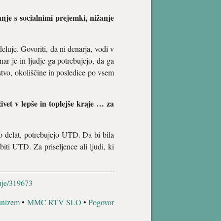
nje s socialnimi prejemki, nižanje
eluje. Govoriti, da ni denarja, vodi v
ar je in ljudje ga potrebujejo, da ga
rstvo, okoliščine in posledice po vsem
vet v lepše in toplejše kraje … za
co delat, potrebujejo UTD. Da bi bila
biti UTD. Za priseljence ali ljudi, ki
luje/319673
nizem
•
MMC RTV SLO
•
Pogovor