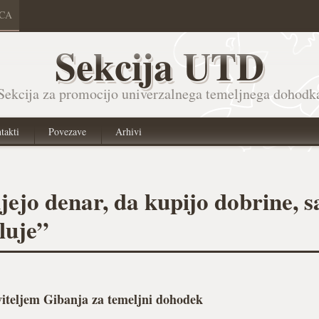
ICA
Sekcija UTD
Sekcija za promocijo univerzalnega temeljnega dohodk
takti
Povezave
Arhivi
ejo denar, da kupijo dobrine, sa
luje”
iteljem Gibanja za temeljni dohodek