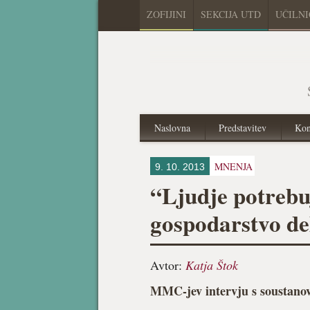
ZOFIJINI
SEKCIJA UTD
UČILN
Naslovna
Predstavitev
Kon
MNENJA
9. 10. 2013
“Ljudje potrebuj
gospodarstvo de
Avtor:
Katja Štok
MMC-jev intervju s soustanov