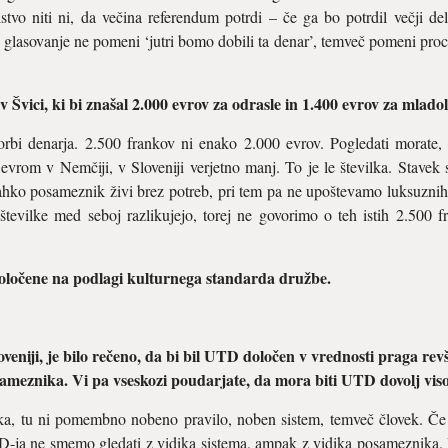
istvo niti ni, da večina referendum potrdi – če ga bo potrdil večji d
a glasovanje ne pomeni ‘jutri bomo dobili ta denar’, temveč pomeni pro
v Švici, ki bi znašal 2.000 evrov za odrasle in 1.400 evrov za mlado
orbi denarja. 2.500 frankov ni enako 2.000 evrov. Pogledati morate,
vrom v Nemčiji, v Sloveniji verjetno manj. To je le številka. Stavek s
ahko posameznik živi brez potreb, pri tem pa ne upoštevamo luksuznih
 številke med seboj razlikujejo, torej ne govorimo o teh istih 2.500 
 določene na podlagi kulturnega standarda družbe.
oveniji, je bilo rečeno, da bi bil UTD določen v vrednosti praga re
meznika. Vi pa vseskozi poudarjate, da mora biti UTD dovolj vis
ika, tu ni pomembno nobeno pravilo, noben sistem, temveč človek. Č
D-ja ne smemo gledati z vidika sistema, ampak z vidika posameznika. M