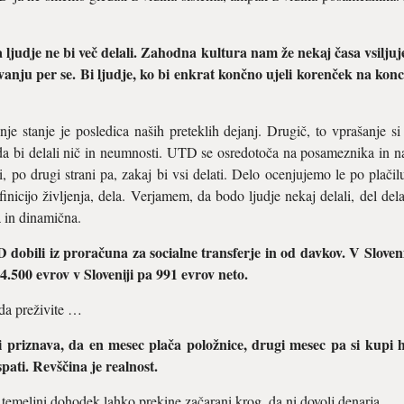
a ljudje ne bi več delali. Zahodna kultura nam že nekaj časa vsiljuj
nju per se. Bi ljudje, ko bi enkrat končno ujeli korenček na konc
nje stanje je posledica naših preteklih dejanj. Drugič, to vprašanje s
, da bi delali nič in neumnosti. UTD se osredotoča na posameznika in n
, po drugi strani pa, zakaj bi vsi delati. Delo ocenjujemo le po plačil
inicijo življenja, dela. Verjamem, da bodo ljudje nekaj delali, del del
a in dinamična.
dobili iz proračuna za socialne transferje in od davkov. V Sloven
 4.500 evrov v Sloveniji pa 991 evrov neto.
 da preživite …
di priznava, da en mesec plača položnice, drugi mesec pa si kupi 
pati. Revščina je realnost.
i temeljni dohodek lahko prekine začarani krog, da ni dovolj denarja.