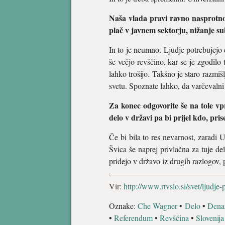
Naša vlada pravi ravno nasprotno.
plač v javnem sektorju, nižanje su
In to je neumno. Ljudje potrebujejo d
še večjo revščino, kar se je zgodilo
lahko trošijo. Takšno je staro razmiš
svetu. Spoznate lahko, da varčevalni
Za konec odgovorite še na tole vp
delo v državi pa bi prijel kdo, pris
Če bi bila to res nevarnost, zaradi 
Švica še naprej privlačna za tuje del
pridejo v državo iz drugih razlogov, 
Vir:
http://www.rtvslo.si/svet/ljudj
Oznake:
Che Wagner
•
Delo
•
Dena
•
Referendum
•
Revščina
•
Slovenija