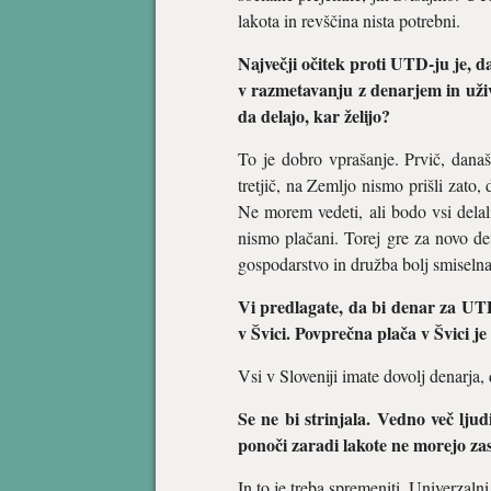
lakota in revščina nista potrebni.
Največji očitek proti UTD-ju je, d
v razmetavanju z denarjem in uživa
da delajo, kar želijo?
To je dobro vprašanje. Prvič, današ
tretjič, na Zemljo nismo prišli zato
Ne morem vedeti, ali bodo vsi delali
nismo plačani. Torej gre za novo def
gospodarstvo in družba bolj smiseln
Vi predlagate, da bi denar za UTD 
v Švici. Povprečna plača v Švici je
Vsi v Sloveniji imate dovolj denarja,
Se ne bi strinjala. Vedno več lju
ponoči zaradi lakote ne morejo zas
In to je treba spremeniti. Univerzaln