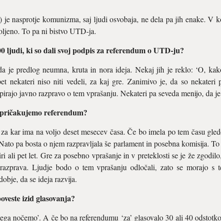
je nasprotje komunizma, saj ljudi osvobaja, ne dela pa jih enake. V k
voljeno. To pa ni bistvo UTD-ja.
00 ljudi, ki so dali svoj podpis za referendum o UTD-ju?
, da je predlog neumna, kruta in nora ideja. Nekaj jih je reklo: ‘O, ka
pet nekateri niso niti vedeli, za kaj gre. Zanimivo je, da so nekateri p
rajo javno razpravo o tem vprašanju. Nekateri pa seveda menijo, da je 
o pričakujemo referendum?
 za kar ima na voljo deset mesecev časa. Če bo imela po tem času gle
ato pa bosta o njem razpravljala še parlament in posebna komisija. To b
iri ali pet let. Gre za posebno vprašanje in v preteklosti se je že zgodil
 razprava. Ljudje bodo o tem vprašanju odločali, zato se morajo s te
bje, da se ideja razvija.
poveste izid glasovanja?
 tega nočemo’. A če bo na referendumu ‘za’ glasovalo 30 ali 40 odstotko