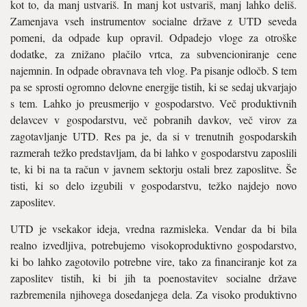
kot to, da manj ustvariš. In manj kot ustvariš, manj lahko deliš.
Zamenjava vseh instrumentov socialne države z UTD seveda
pomeni, da odpade kup opravil. Odpadejo vloge za otroške
dodatke, za znižano plačilo vrtca, za subvencioniranje cene
najemnin. In odpade obravnava teh vlog. Pa pisanje odločb. S tem
pa se sprosti ogromno delovne energije tistih, ki se sedaj ukvarjajo
s tem. Lahko jo preusmerijo v gospodarstvo. Več produktivnih
delavcev v gospodarstvu, več pobranih davkov, več virov za
zagotavljanje UTD. Res pa je, da si v trenutnih gospodarskih
razmerah težko predstavljam, da bi lahko v gospodarstvu zaposlili
te, ki bi na ta račun v javnem sektorju ostali brez zaposlitve. Še
tisti, ki so delo izgubili v gospodarstvu, težko najdejo novo
zaposlitev.
UTD je vsekakor ideja, vredna razmisleka. Vendar da bi bila
realno izvedljiva, potrebujemo visokoproduktivno gospodarstvo,
ki bo lahko zagotovilo potrebne vire, tako za financiranje kot za
zaposlitev tistih, ki bi jih ta poenostavitev socialne države
razbremenila njihovega dosedanjega dela. Za visoko produktivno