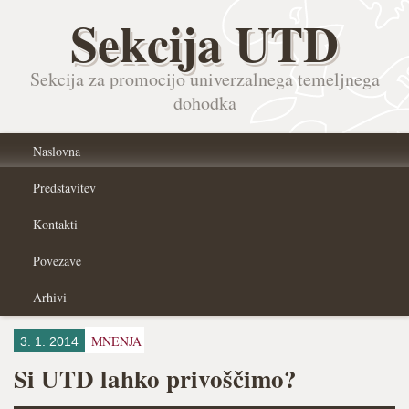
Sekcija UTD
Sekcija za promocijo univerzalnega temeljnega
dohodka
Naslovna
Predstavitev
Kontakti
Povezave
Arhivi
MNENJA
3. 1. 2014
Si UTD lahko privoščimo?