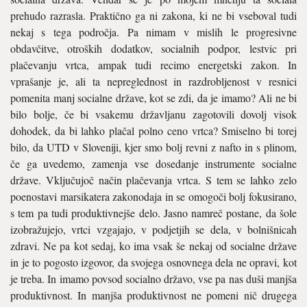
prehudo razrasla. Praktično ga ni zakona, ki ne bi vseboval tudi
nekaj s tega področja. Pa nimam v mislih le progresivne
obdavčitve, otroških dodatkov, socialnih podpor, lestvic pri
plačevanju vrtca, ampak tudi recimo energetski zakon. In
vprašanje je, ali ta nepreglednost in razdrobljenost v resnici
pomenita manj socialne države, kot se zdi, da je imamo? Ali ne bi
bilo bolje, če bi vsakemu državljanu zagotovili dovolj visok
dohodek, da bi lahko plačal polno ceno vrtca? Smiselno bi torej
bilo, da UTD v Sloveniji, kjer smo bolj revni z nafto in s plinom,
če ga uvedemo, zamenja vse dosedanje instrumente socialne
države. Vključujoč način plačevanja vrtca. S tem se lahko zelo
poenostavi marsikatera zakonodaja in se omogoči bolj fokusirano,
s tem pa tudi produktivnejše delo. Jasno namreč postane, da šole
izobražujejo, vrtci vzgajajo, v podjetjih se dela, v bolnišnicah
zdravi. Ne pa kot sedaj, ko ima vsak še nekaj od socialne države
in je to pogosto izgovor, da svojega osnovnega dela ne opravi, kot
je treba. In imamo povsod socialno državo, vse pa nas duši manjša
produktivnost. In manjša produktivnost ne pomeni nič drugega