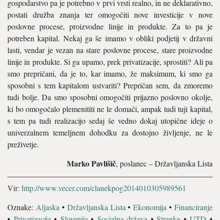
gospodarstvo pa je potrebno v prvi vrsti realno, in ne deklarativno,
postati družba znanja ter omogočiti nove investicije v nove
poslovne procese, proizvodne linije in produkte. Za to pa je
potreben kapital. Nekaj ga še imamo v obliki podjetij v državni
lasti, vendar je vezan na stare poslovne procese, stare proizvodne
linije in produkte. Si ga upamo, prek privatizacije, sprostiti? Ali pa
smo prepričani, da je to, kar imamo, že maksimum, ki smo ga
sposobni s tem kapitalom ustvariti? Prepričan sem, da zmoremo
tudi bolje. Da smo sposobni omogočiti prijazno poslovno okolje,
ki bo omogočalo plemenititi ne le domači, ampak tudi tuji kapital,
s tem pa tudi realizacijo sedaj še vedno dokaj utopične ideje o
univerzalnem temeljnem dohodku za dostojno življenje, ne le
preživetje.
Marko Pavlišič
, poslanec – Državljanska Lista
Vir:
http://www.vecer.com/clanekpog2014010305989561
Oznake:
Aljaska
•
Državljanska Lista
•
Ekonomija
•
Financiranje
•
Privatizacija
•
Slovenija
•
Socialna država
•
Stranke
•
UTD
•