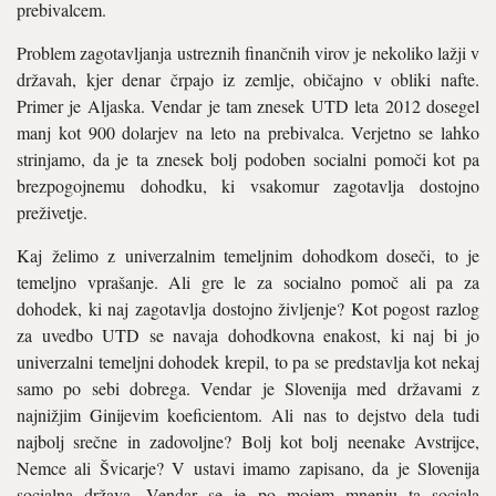
prebivalcem.
Problem zagotavljanja ustreznih finančnih virov je nekoliko lažji v
državah, kjer denar črpajo iz zemlje, običajno v obliki nafte.
Primer je Aljaska. Vendar je tam znesek UTD leta 2012 dosegel
manj kot 900 dolarjev na leto na prebivalca. Verjetno se lahko
strinjamo, da je ta znesek bolj podoben socialni pomoči kot pa
brezpogojnemu dohodku, ki vsakomur zagotavlja dostojno
preživetje.
Kaj želimo z univerzalnim temeljnim dohodkom doseči, to je
temeljno vprašanje. Ali gre le za socialno pomoč ali pa za
dohodek, ki naj zagotavlja dostojno življenje? Kot pogost razlog
za uvedbo UTD se navaja dohodkovna enakost, ki naj bi jo
univerzalni temeljni dohodek krepil, to pa se predstavlja kot nekaj
samo po sebi dobrega. Vendar je Slovenija med državami z
najnižjim Ginijevim koeficientom. Ali nas to dejstvo dela tudi
najbolj srečne in zadovoljne? Bolj kot bolj neenake Avstrijce,
Nemce ali Švicarje? V ustavi imamo zapisano, da je Slovenija
socialna država. Vendar se je po mojem mnenju ta sociala