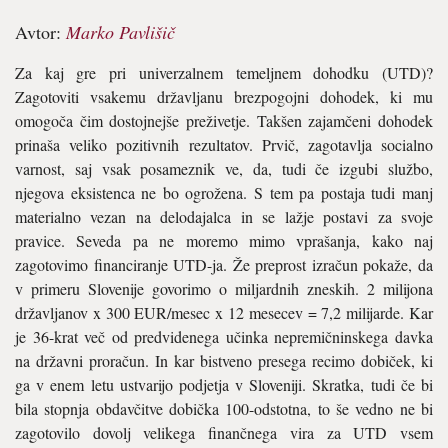
Avtor:
Marko Pavlišič
Za kaj gre pri univerzalnem temeljnem dohodku (UTD)?
Zagotoviti vsakemu državljanu brezpogojni dohodek, ki mu
omogoča čim dostojnejše preživetje. Takšen zajamčeni dohodek
prinaša veliko pozitivnih rezultatov. Prvič, zagotavlja socialno
varnost, saj vsak posameznik ve, da, tudi če izgubi službo,
njegova eksistenca ne bo ogrožena. S tem pa postaja tudi manj
materialno vezan na delodajalca in se lažje postavi za svoje
pravice. Seveda pa ne moremo mimo vprašanja, kako naj
zagotovimo financiranje UTD-ja. Že preprost izračun pokaže, da
v primeru Slovenije govorimo o miljardnih zneskih. 2 milijona
državljanov x 300 EUR/mesec x 12 mesecev = 7,2 milijarde. Kar
je 36-krat več od predvidenega učinka nepremičninskega davka
na državni proračun. In kar bistveno presega recimo dobiček, ki
ga v enem letu ustvarijo podjetja v Sloveniji. Skratka, tudi če bi
bila stopnja obdavčitve dobička 100-odstotna, to še vedno ne bi
zagotovilo dovolj velikega finančnega vira za UTD vsem