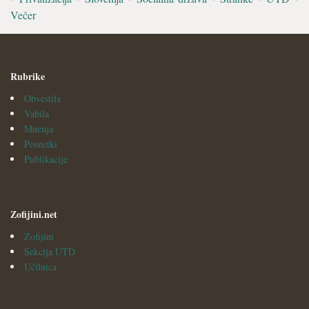
Večer
Rubrike
Obvestila
Vabila
Mnenja
Posnetki
Publikacije
Zofijini.net
Zofijini
Sekcija UTD
Učilnica