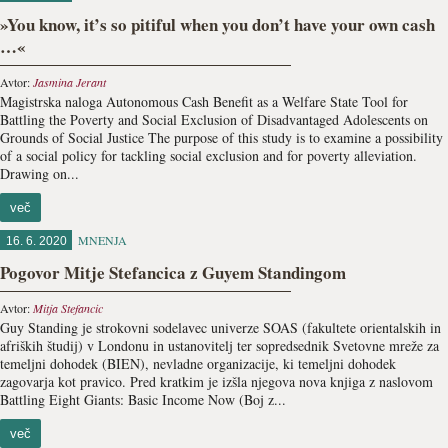
»You know, it’s so pitiful when you don’t have your own cash
…«
Avtor:
Jasmina Jerant
Magistrska naloga Autonomous Cash Benefit as a Welfare State Tool for
Battling the Poverty and Social Exclusion of Disadvantaged Adolescents on
Grounds of Social Justice The purpose of this study is to examine a possibility
of a social policy for tackling social exclusion and for poverty alleviation.
Drawing on...
več
MNENJA
16. 6. 2020
Pogovor Mitje Stefancica z Guyem Standingom
Avtor:
Mitja Stefancic
Guy Standing je strokovni sodelavec univerze SOAS (fakultete orientalskih in
afriških študij) v Londonu in ustanovitelj ter sopredsednik Svetovne mreže za
temeljni dohodek (BIEN), nevladne organizacije, ki temeljni dohodek
zagovarja kot pravico. Pred kratkim je izšla njegova nova knjiga z naslovom
Battling Eight Giants: Basic Income Now (Boj z...
več