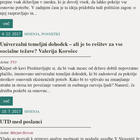
prejme vsak državljan v znesku, ki je dovolj visok, da lahko pokrije vse
osnovne potrebe. V zadnjem času je ta ideja pridobila tudi političen zagon: o
njej razpravljajo in...
več
MNENJA
,
POSNETKI
4. 12. 2017
Univerzalni temeljni dohodek – ali je to rešitev za vse
socialne težave? Valerija Korošec
Avtor:
TV3
Klepet ob kavi Predstavljajte si, da bi vsak mesec od države dobili nepovratno
plačilo, imenovano univerzalni temeljni dohodek, ki bi zadostoval za pokritje
stroškov osnovnih eksistenčnih potreb. Kako bi to vplivalo na zmanjšanje
strahu in stresa ter povečanje varnosti in osebnega razvoja ljudi? Namreč, če
družba poskrbi za osnovne...
več
MNENJA
10. 7. 2017
UTD med poslanci
Avtor:
Marjan Horvat
Vlado so pozvali k pripravi analize možnosti in posledic uvedbe V Sloveniji že