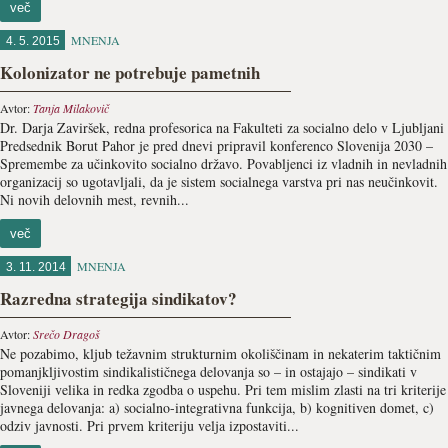
več
MNENJA
4. 5. 2015
Kolonizator ne potrebuje pametnih
Avtor:
Tanja Milakovič
Dr. Darja Zaviršek, redna profesorica na Fakulteti za socialno delo v Ljubljani
Predsednik Borut Pahor je pred dnevi pripravil konferenco Slovenija 2030 –
Spremembe za učinkovito socialno državo. Povabljenci iz vladnih in nevladnih
organizacij so ugotavljali, da je sistem socialnega varstva pri nas neučinkovit.
Ni novih delovnih mest, revnih...
več
MNENJA
3. 11. 2014
Razredna strategija sindikatov?
Avtor:
Srečo Dragoš
Ne pozabimo, kljub težavnim strukturnim okoliščinam in nekaterim taktičnim
pomanjkljivostim sindikalističnega delovanja so – in ostajajo – sindikati v
Sloveniji velika in redka zgodba o uspehu. Pri tem mislim zlasti na tri kriterije
javnega delovanja: a) socialno-integrativna funkcija, b) kognitiven domet, c)
odziv javnosti. Pri prvem kriteriju velja izpostaviti...