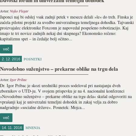
Davoški forum in univerzalni temeljni dohodek
Avtor:
Vojko Flegar
Japonci naj bi odslej vsak zadnji petek v mesecu delali »le« do treh. Finska je
začela pilotni projekt za uvedbo univerzalnega temeljnega dohodka. Tajvanski
proizvajalec elektronike Foxconn je napovedal pospešeno robotizacijo. Kaj
imajo te tri novice zadnjih nekaj dni skupnega? Ekonomsko rečeno:
kapitalizmu spet – in čedalje bolj očitno...
več
POSNETKI
2. 12. 2016
Novodobno suženjstvo – prekarne oblike na trgu dela
Avtor:
Igor Pribac
Dr. Igor Pribac je skozi uredniški proces sodeloval pri nastajanju dveh
zbornikov o UTD-ju. V svojem prispevku je na 4. nacionalni konferenci
»Novodobno suženjstvo – prekarne oblike na trgu dela« skušal odgovoriti na
vprašanji kaj je univerzalni temeljni dohodek in zakaj velja za dobro
nadgradnjo »socialne države«. Posnetek: Mojca...
več
MNENJA
14. 11. 2016