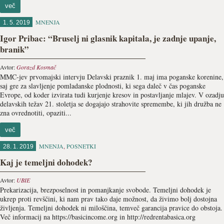
več
MNENJA
1. 5. 2019
Igor Pribac: “Bruselj ni glasnik kapitala, je zadnje upanje,
branik”
Avtor:
Gorazd Kosmač
MMC-jev prvomajski intervju Delavski praznik 1. maj ima poganske korenine,
saj gre za slavljenje pomladanske plodnosti, ki sega daleč v čas poganske
Evrope, od koder izvirata tudi kurjenje kresov in postavljanje mlajev. V ozadju
delavskih težav 21. stoletja se dogajajo strahovite spremembe, ki jih družba ne
zna ovrednotiti, opaziti...
več
MNENJA
,
POSNETKI
28. 1. 2019
Kaj je temeljni dohodek?
Avtor:
UBIE
Prekarizacija, brezposelnost in pomanjkanje svobode. Temeljni dohodek je
ukrep proti revščini, ki nam prav tako daje možnost, da živimo bolj dostojna
življenja. Temeljni dohodek ni miloščina, temveč garancija pravice do obstoja.
Več informacij na https://basicincome.org in http://redrentabasica.org