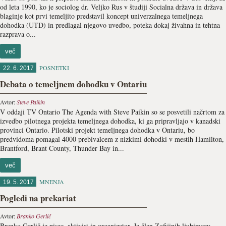
od leta 1990, ko je sociolog dr. Veljko Rus v študiji Socialna država in država
blaginje kot prvi temeljito predstavil koncept univerzalnega temeljnega
dohodka (UTD) in predlagal njegovo uvedbo, poteka dokaj živahna in tehtna
razprava o...
več
POSNETKI
22. 6. 2017
Debata o temeljnem dohodku v Ontariu
Avtor:
Steve Paikin
V oddaji TV Ontario The Agenda with Steve Paikin so se posvetili načrtom za
izvedbo pilotnega projekta temeljnega dohodka, ki ga pripravljajo v kanadski
provinci Ontario. Pilotski projekt temeljnega dohodka v Ontariu, bo
predvidoma pomagal 4000 prebivalcem z nizkimi dohodki v mestih Hamilton,
Brantford, Brant County, Thunder Bay in...
več
MNENJA
19. 5. 2017
Pogledi na prekariat
Avtor:
Branko Gerlič
Branko Gerlič je pisec, aktivist in organizator. Je član Zofijinih ljubimcev,