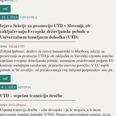
več
OBVESTILA
15. 1. 2014
Izjava Sekcije za promocijo UTD v Sloveniji, ob
zaključevanju Evropske državljanske pobude o
Univerzalnem temeljnem dohodku (UTD)
Avtor:
Sekcija UTD
Zofijini ljubimci, društvo za razvoj humanistike iz Maribora, sekcija za
preučevanje in promocijo UTD je ob zaključku za Slovenijo izjemno uspešno
izpeljane evropske državljanske pobude, namenjene pridobivanju podpore EU
komisije nadaljnjim raziskavam, pripravila osnovno poročilo: V EU uspeh
pobude ni bil zavidljiv: od pričakovanega vsaj milijona podpornikov smo jih...
več
MNENJA
6. 1. 2014
UTD – uspešna tranzicija družbe
Avtor:
Srečo Dragoš
Uspešna tranzicija družbe – celo slovenske – je še mogoča, a le skozi
univerzalni temeljni dohodek (UTD). Njegova univerzalnost pomeni, da ga