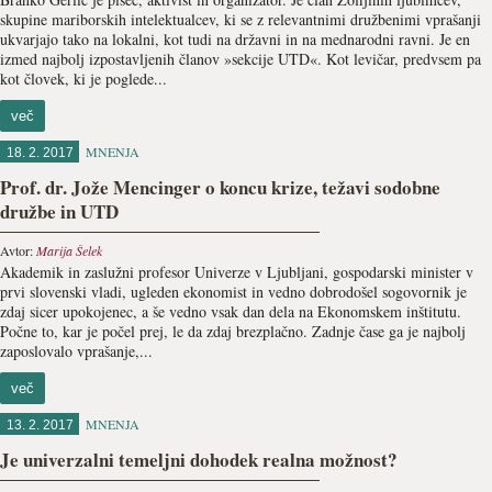
skupine mariborskih intelektualcev, ki se z relevantnimi družbenimi vprašanji
ukvarjajo tako na lokalni, kot tudi na državni in na mednarodni ravni. Je en
izmed najbolj izpostavljenih članov »sekcije UTD«. Kot levičar, predvsem pa
kot človek, ki je poglede...
več
MNENJA
18. 2. 2017
Prof. dr. Jože Mencinger o koncu krize, težavi sodobne
družbe in UTD
Avtor:
Marija Šelek
Akademik in zaslužni profesor Univerze v Ljubljani, gospodarski minister v
prvi slovenski vladi, ugleden ekonomist in vedno dobrodošel sogovornik je
zdaj sicer upokojenec, a še vedno vsak dan dela na Ekonomskem inštitutu.
Počne to, kar je počel prej, le da zdaj brezplačno. Zadnje čase ga je najbolj
zaposlovalo vprašanje,...
več
MNENJA
13. 2. 2017
Je univerzalni temeljni dohodek realna možnost?