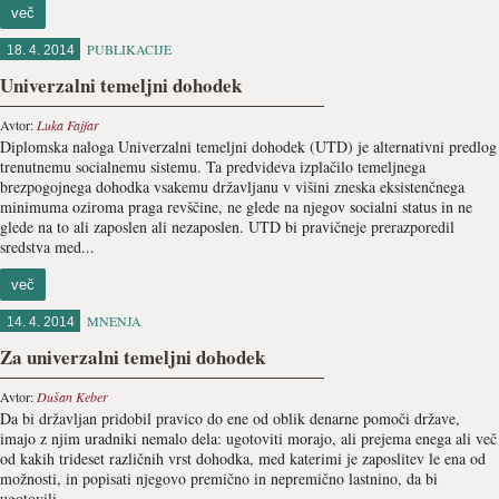
več
PUBLIKACIJE
18. 4. 2014
Univerzalni temeljni dohodek
Avtor:
Luka Fajfar
Diplomska naloga Univerzalni temeljni dohodek (UTD) je alternativni predlog
trenutnemu socialnemu sistemu. Ta predvideva izplačilo temeljnega
brezpogojnega dohodka vsakemu državljanu v višini zneska eksistenčnega
minimuma oziroma praga revščine, ne glede na njegov socialni status in ne
glede na to ali zaposlen ali nezaposlen. UTD bi pravičneje prerazporedil
sredstva med...
več
MNENJA
14. 4. 2014
Za univerzalni temeljni dohodek
Avtor:
Dušan Keber
Da bi državljan pridobil pravico do ene od oblik denarne pomoči države,
imajo z njim uradniki nemalo dela: ugotoviti morajo, ali prejema enega ali več
od kakih trideset različnih vrst dohodka, med katerimi je zaposlitev le ena od
možnosti, in popisati njegovo premično in nepremično lastnino, da bi
ugotovili,...