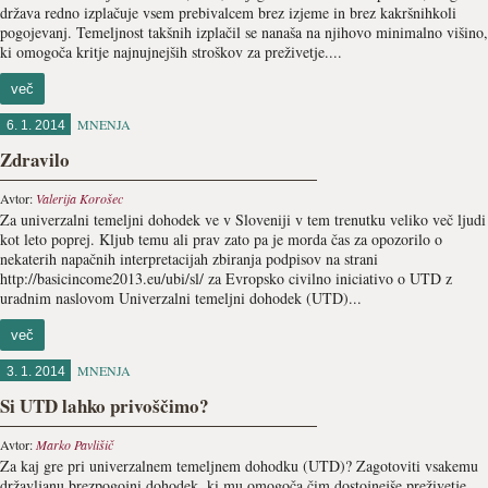
država redno izplačuje vsem prebivalcem brez izjeme in brez kakršnihkoli
pogojevanj. Temeljnost takšnih izplačil se nanaša na njihovo minimalno višino,
ki omogoča kritje najnujnejših stroškov za preživetje....
več
MNENJA
6. 1. 2014
Zdravilo
Avtor:
Valerija Korošec
Za univerzalni temeljni dohodek ve v Sloveniji v tem trenutku veliko več ljudi
kot leto poprej. Kljub temu ali prav zato pa je morda čas za opozorilo o
nekaterih napačnih interpretacijah zbiranja podpisov na strani
http://basicincome2013.eu/ubi/sl/ za Evropsko civilno iniciativo o UTD z
uradnim naslovom Univerzalni temeljni dohodek (UTD)...
več
MNENJA
3. 1. 2014
Si UTD lahko privoščimo?
Avtor:
Marko Pavlišič
Za kaj gre pri univerzalnem temeljnem dohodku (UTD)? Zagotoviti vsakemu
državljanu brezpogojni dohodek, ki mu omogoča čim dostojnejše preživetje.