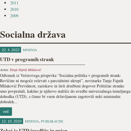
2011
2010
2009
Socialna država
MNENJA
22. 4. 2022
UTD v programih strank
Avtor:
Tanja Fajnik Milakovič
Odlomek iz Večerovega prispevka “Socialna politika v programih strank:
Revščine ni mogoče reševati s parcialnimi ukrepi”, novinarke Tanje Fajnik
Milakovič Previdnost, raziskave in širši družbeni dogovor Politične stranke
smo povprašali, kakšno je njihovo stališče do uvedbe univerzalnega temeljnega
dohodka (UTD), s čimer bi vsem državljanom za­gotovili neki minimalni
dohodek...
več
MNENJA
,
PUBLIKACIJE
12. 10. 2020
Zakaj je UTD izvedljiv in nujen