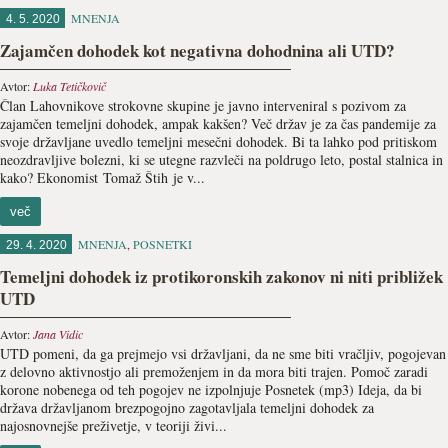
MNENJA
4. 5. 2020
Zajamčen dohodek kot negativna dohodnina ali UTD?
Avtor:
Luka Tetičkovič
Član Lahovnikove strokovne skupine je javno interveniral s pozivom za
zajamčen temeljni dohodek, ampak kakšen? Več držav je za čas pandemije za
svoje državljane uvedlo temeljni mesečni dohodek. Bi ta lahko pod pritiskom
neozdravljive bolezni, ki se utegne razvleči na poldrugo leto, postal stalnica in
kako? Ekonomist Tomaž Štih je v...
več
MNENJA
,
POSNETKI
29. 4. 2020
Temeljni dohodek iz protikoronskih zakonov ni niti približek
UTD
Avtor:
Jana Vidic
UTD pomeni, da ga prejmejo vsi državljani, da ne sme biti vračljiv, pogojevan
z delovno aktivnostjo ali premoženjem in da mora biti trajen. Pomoč zaradi
korone nobenega od teh pogojev ne izpolnjuje Posnetek (mp3) Ideja, da bi
država državljanom brezpogojno zagotavljala temeljni dohodek za
najosnovnejše preživetje, v teoriji živi...