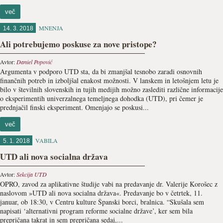
več
MNENJA
14. 3. 2018
Ali potrebujemo poskuse za nove pristope?
Avtor:
Daniel Popović
Argumenta v podporo UTD sta, da bi zmanjšal tesnobo zaradi osnovnih
finančnih potreb in izboljšal enakost možnosti. V lanskem in letošnjem letu je
bilo v številnih slovenskih in tujih medijih možno zaslediti različne informacije
o eksperimentih univerzalnega temeljnega dohodka (UTD), pri čemer je
prednjačil finski eksperiment. Omenjajo se poskusi...
več
VABILA
5. 1. 2018
UTD ali nova socialna država
Avtor:
Sekcija UTD
OPRO, zavod za aplikativne študije vabi na predavanje dr. Valerije Korošec z
naslovom »UTD ali nova socialna država«. Predavanje bo v četrtek, 11.
januar, ob 18:30, v Centru kulture Španski borci, bralnica. “Skušala sem
napisati ‘alternativni program reforme socialne države’, ker sem bila
prepričana takrat in sem prepričana sedaj,...