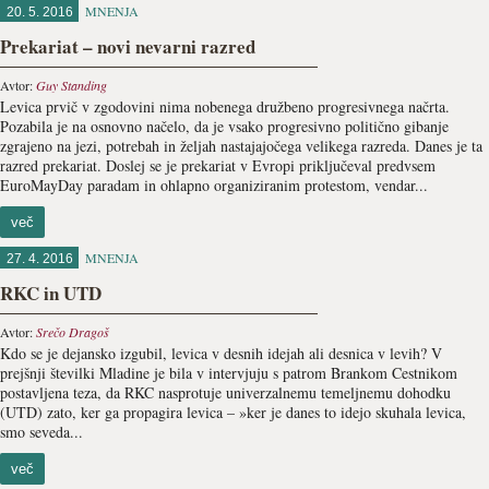
MNENJA
20. 5. 2016
Prekariat – novi nevarni razred
Avtor:
Guy Standing
Levica prvič v zgodovini nima nobenega družbeno progresivnega načrta.
Pozabila je na osnovno načelo, da je vsako progresivno politično gibanje
zgrajeno na jezi, potrebah in željah nastajajočega velikega razreda. Danes je ta
razred prekariat. Doslej se je prekariat v Evropi priključeval predvsem
EuroMayDay paradam in ohlapno organiziranim protestom, vendar...
več
MNENJA
27. 4. 2016
RKC in UTD
Avtor:
Srečo Dragoš
Kdo se je dejansko izgubil, levica v desnih idejah ali desnica v levih? V
prejšnji številki Mladine je bila v intervjuju s patrom Brankom Cestnikom
postavljena teza, da RKC nasprotuje univerzalnemu temeljnemu dohodku
(UTD) zato, ker ga propagira levica – »ker je danes to idejo skuhala levica,
smo seveda...
več