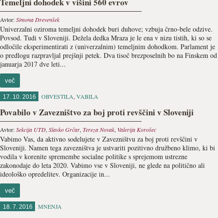
Temeljni dohodek v višini 560 evrov
Avtor:
Simona Drevenšek
Univerzalni oziroma temeljni dohodek buri duhove; vzbuja črno-bele odzive.
Povsod. Tudi v Sloveniji. Dežela dedka Mraza je le ena v nizu tistih, ki so se
odločile eksperimentirati z (univerzalnim) temeljnim dohodkom. Parlament je
o predlogu razpravljal prejšnji petek. Dva tisoč brezposelnih bo na Finskem od
januarja 2017 dve leti...
več
OBVESTILA
,
VABILA
17. 10. 2016
Povabilo v Zavezništvo za boj proti revščini v Sloveniji
Avtor:
Sekcija UTD
,
Slavko Grčar
,
Tereza Novak
,
Valerija Korošec
Vabimo Vas, da aktivno sodelujete v Zavezništvu za boj proti revščini v
Sloveniji. Namen tega zavezništva je ustvariti pozitivno družbeno klimo, ki bi
vodila v korenite spremembe socialne politike s sprejemom ustrezne
zakonodaje do leta 2020. Vabimo vse v Sloveniji, ne glede na politično ali
ideološko opredelitev. Organizacije in...
več
MNENJA
18. 7. 2016