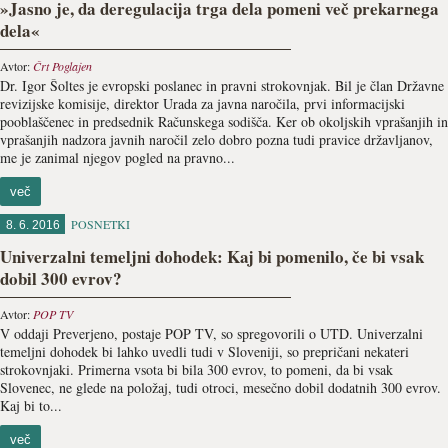
»Jasno je, da deregulacija trga dela pomeni več prekarnega
dela«
Avtor:
Črt Poglajen
Dr. Igor Šoltes je evropski poslanec in pravni strokovnjak. Bil je član Državne
revizijske komisije, direktor Urada za javna naročila, prvi informacijski
pooblaščenec in predsednik Računskega sodišča. Ker ob okoljskih vprašanjih in
vprašanjih nadzora javnih naročil zelo dobro pozna tudi pravice državljanov,
me je zanimal njegov pogled na pravno...
več
POSNETKI
8. 6. 2016
Univerzalni temeljni dohodek: Kaj bi pomenilo, če bi vsak
dobil 300 evrov?
Avtor:
POP TV
V oddaji Preverjeno, postaje POP TV, so spregovorili o UTD. Univerzalni
temeljni dohodek bi lahko uvedli tudi v Sloveniji, so prepričani nekateri
strokovnjaki. Primerna vsota bi bila 300 evrov, to pomeni, da bi vsak
Slovenec, ne glede na položaj, tudi otroci, mesečno dobil dodatnih 300 evrov.
Kaj bi to...
več