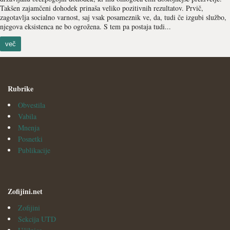
Takšen zajamčeni dohodek prinaša veliko pozitivnih rezultatov. Prvič,
zagotavlja socialno varnost, saj vsak posameznik ve, da, tudi če izgubi službo,
njegova eksistenca ne bo ogrožena. S tem pa postaja tudi...
več
Rubrike
Obvestila
Vabila
Mnenja
Posnetki
Publikacije
Zofijini.net
Zofijini
Sekcija UTD