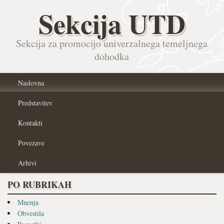
Sekcija UTD
Sekcija za promocijo univerzalnega temeljnega
dohodka
Naslovna
Predstavitev
Kontakti
Povezave
Arhivi
PO RUBRIKAH
Mnenja
Obvestila