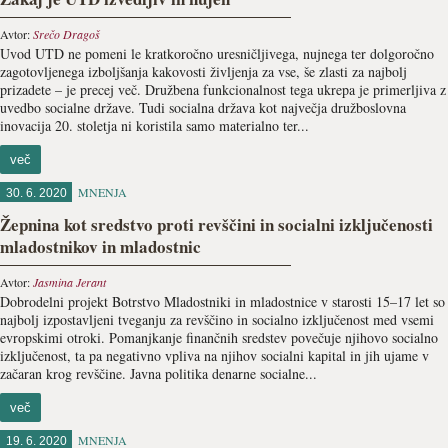
Avtor:
Srečo Dragoš
Uvod UTD ne pomeni le kratkoročno uresničljivega, nujnega ter dolgoročno
zagotovljenega izboljšanja kakovosti življenja za vse, še zlasti za najbolj
prizadete – je precej več. Družbena funkcionalnost tega ukrepa je primerljiva z
uvedbo socialne države. Tudi socialna država kot največja družboslovna
inovacija 20. stoletja ni koristila samo materialno ter...
več
MNENJA
30. 6. 2020
Žepnina kot sredstvo proti revščini in socialni izključenosti
mladostnikov in mladostnic
Avtor:
Jasmina Jerant
Dobrodelni projekt Botrstvo Mladostniki in mladostnice v starosti 15–17 let so
najbolj izpostavljeni tveganju za revščino in socialno izključenost med vsemi
evropskimi otroki. Pomanjkanje finančnih sredstev povečuje njihovo socialno
izključenost, ta pa negativno vpliva na njihov socialni kapital in jih ujame v
začaran krog revščine. Javna politika denarne socialne...
več
MNENJA
19. 6. 2020