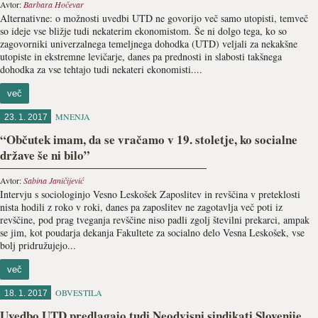
Avtor:
Barbara Hočevar
Alternativne: o možnosti uvedbi UTD ne govorijo več samo utopisti, temveč
so ideje vse bližje tudi nekaterim ekonomistom. Še ni dolgo tega, ko so
zagovorniki univerzalnega temeljnega dohodka (UTD) veljali za nekakšne
utopiste in ekstremne levičarje, danes pa prednosti in slabosti takšnega
dohodka za vse tehtajo tudi nekateri ekonomisti....
več
MNENJA
23. 1. 2017
“Občutek imam, da se vračamo v 19. stoletje, ko socialne
države še ni bilo”
Avtor:
Sabina Janičijević
Intervju s sociologinjo Vesno Leskošek Zaposlitev in revščina v preteklosti
nista hodili z roko v roki, danes pa zaposlitev ne zagotavlja več poti iz
revščine, pod prag tveganja revščine niso padli zgolj številni prekarci, ampak
se jim, kot poudarja dekanja Fakultete za socialno delo Vesna Leskošek, vse
bolj pridružujejo...
več
OBVESTILA
18. 1. 2017
Uvedbo UTD predlagajo tudi Neodvisni sindikati Slovenije