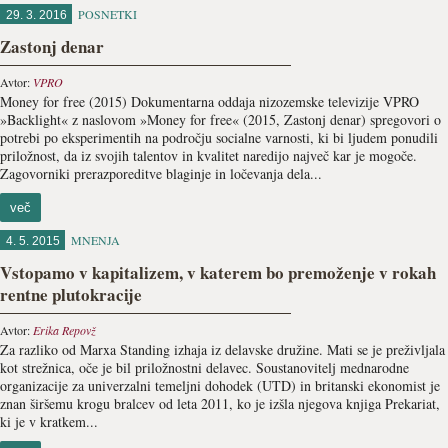
POSNETKI
29. 3. 2016
Zastonj denar
Avtor:
VPRO
Money for free (2015) Dokumentarna oddaja nizozemske televizije VPRO
»Backlight« z naslovom »Money for free« (2015, Zastonj denar) spregovori o
potrebi po eksperimentih na področju socialne varnosti, ki bi ljudem ponudili
priložnost, da iz svojih talentov in kvalitet naredijo največ kar je mogoče.
Zagovorniki prerazporeditve blaginje in ločevanja dela...
več
MNENJA
4. 5. 2015
Vstopamo v kapitalizem, v katerem bo premoženje v rokah
rentne plutokracije
Avtor:
Erika Repovž
Za razliko od Marxa Standing izhaja iz delavske družine. Mati se je preživljala
kot strežnica, oče je bil priložnostni delavec. Soustanovitelj mednarodne
organizacije za univerzalni temeljni dohodek (UTD) in britanski ekonomist je
znan širšemu krogu bralcev od leta 2011, ko je izšla njegova knjiga Prekariat,
ki je v kratkem...