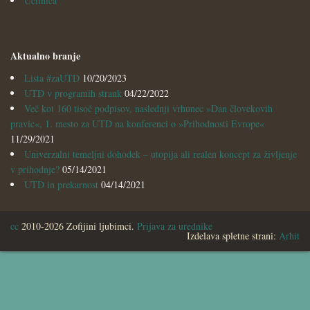
Učilnica
Aktualno branje
Lista #zaUTD
10/20/2023
UTD v programih strank
04/22/2022
Več kot 160 tisoč podpisov, naslednji vrhunec »Dan človekovih
pravic«, 1. mesto za UTD na konferenci o »Prihodnosti Evrope«
11/29/2021
Univerzalni temeljni dohodek – utopija ali realen koncept za življenje
v prihodnje?
05/14/2021
UTD in prekarnost
04/14/2021
cc
2010-2026 Zofijini ljubimci.
Prijava za urednike
Izdelava spletne strani:
Arhit