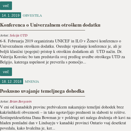
več
OBVESTILA
14. 1. 2019
Konferenca o Univerzalnem otroškem dodatku
Avtor:
Sekcija UTD
6-8. Februarja 2019 organizirata UNICEF in ILO v Ženevi konferenco o
Univerzalnem otroškem dodatku. Osrednje vprašanje konference je, ali je
boljši klasični (pogojni) pristop k otroškim dodatkom ali UTD način. Dr.
Valerija Korošec bo tam predstavila svoj predlog uvedbe otroškega UTD za
Belgijo, katerega uspešnost je preverila s pomočjo...
več
MNENJA
18. 12. 2018
Poskusno uvajanje temeljnega dohodka
Avtor:
Brian Bergstein
V eni od kanadskih provinc prebivalcem nakazujejo temeljni dohodek brez
kakršnihkoli obveznosti – in tako ugotavljajo prednosti in slabosti te rešitve.
Šestinpetdesetletna Dana Bowman je v poldrugi uri našega druženja ob kavi na
hladen pomladni dan v Lindsayju v kanadski provinci Ontario vsaj desetkrat
povedala, kako hvaležna je, ker...