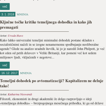
več
MNENJA
3. 1. 2018
Ključne točke kritike temeljnega dohodka in kako jih
premagati
Avtor:
Ursula Huws
Kako lahko univerzalni temeljni minimalni dohodek postane skladen s
socialističnimi načeli in se izogne nenamernemu spodbujanju neoliberalne
agende? Glede na analizo uradnih številk, ki jo je naredil John Philpott, je več
kot eden od petih delavcev v Veliki Britaniji, kar pomeni več kot sedem
milijonov ljudi, vključenih v negotove...
več
MNENJA
16. 12. 2017
Temeljni dohodek po avtomatizaciji? Kapitalizem ne deluje
tako!
Avtor:
Katharina Nieswandt
Filozofi, ekonomisti in drugi akademiki že dolgo razpravljajo o ideji
»temeljnega dohodka« – brezpogojnega mesečnega prihodka, ki ga od države