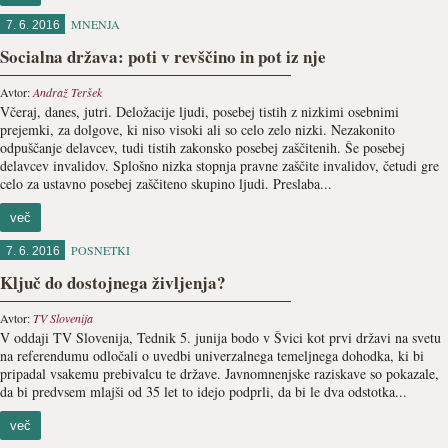
MNENJA
7. 6. 2016
Socialna država: poti v revščino in pot iz nje
Avtor:
Andraž Teršek
Včeraj, danes, jutri. Deložacije ljudi, posebej tistih z nizkimi osebnimi
prejemki, za dolgove, ki niso visoki ali so celo zelo nizki. Nezakonito
odpuščanje delavcev, tudi tistih zakonsko posebej zaščitenih. Še posebej
delavcev invalidov. Splošno nizka stopnja pravne zaščite invalidov, četudi gre
celo za ustavno posebej zaščiteno skupino ljudi. Preslaba...
več
POSNETKI
7. 6. 2016
Ključ do dostojnega življenja?
Avtor:
TV Slovenija
V oddaji TV Slovenija, Tednik 5. junija bodo v Švici kot prvi državi na svetu
na referendumu odločali o uvedbi univerzalnega temeljnega dohodka, ki bi
pripadal vsakemu prebivalcu te države. Javnomnenjske raziskave so pokazale,
da bi predvsem mlajši od 35 let to idejo podprli, da bi le dva odstotka...
več