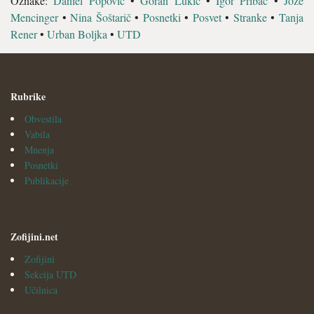
Oznake:
Daniel Popovič
•
Goran Lukič
•
Igor Pribac
•
Jože
Mencinger
•
Nina Šoštarič
•
Posnetki
•
Posvet
•
Stranke
•
Tanja
Rener
•
Urban Boljka
•
UTD
Rubrike
Obvestila
Vabila
Mnenja
Posnetki
Publikacije
Zofijini.net
Zofijini
Sekcija UTD
Učilnica