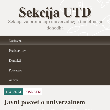
Sekcija UTD
Sekcija za promocijo univerzalnega temeljnega
dohodka
Naslovna
Predstavitev
Kontakti
Povezave
Arhivi
POSNETKI
1. 4. 2014
Javni posvet o univerzalnem