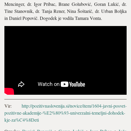
Mencinger, dr. Igor Pribac, Brane Golubović, Goran Lukić, dr.
Tine Stanovnik, dr. Tanja Rener, Nina Šoštarič, dr. Urban Boljka
in Daniel Popovič. Dogodek je vodila Tamara Vonta.
Vir:
http://pozitivnaslovenija.si/novice/item/1604-javni-posvet-
pozitivne-akademije-%E2%80%93-univerzalni-temeljni-dohodek-
kje-za%C4%8Deti