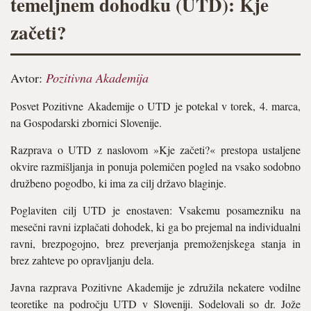
temeljnem dohodku (UTD): Kje
začeti?
Avtor:
Pozitivna Akademija
Posvet Pozitivne Akademije o UTD je potekal v torek, 4. marca,
na Gospodarski zbornici Slovenije.
Razprava o UTD z naslovom »Kje začeti?« prestopa ustaljene
okvire razmišljanja in ponuja polemičen pogled na vsako sodobno
družbeno pogodbo, ki ima za cilj državo blaginje.
Poglaviten cilj UTD je enostaven: Vsakemu posamezniku na
mesečni ravni izplačati dohodek, ki ga bo prejemal na individualni
ravni, brezpogojno, brez preverjanja premoženjskega stanja in
brez zahteve po opravljanju dela.
Javna razprava Pozitivne Akademije je združila nekatere vodilne
teoretike na področju UTD v Sloveniji. Sodelovali so dr. Jože