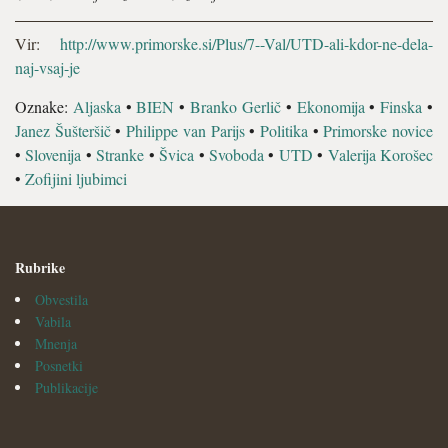
Vir:
http://www.primorske.si/Plus/7--Val/UTD-ali-kdor-ne-dela-
naj-vsaj-je
Oznake:
Aljaska
•
BIEN
•
Branko Gerlič
•
Ekonomija
•
Finska
•
Janez Šušteršič
•
Philippe van Parijs
•
Politika
•
Primorske novice
•
Slovenija
•
Stranke
•
Švica
•
Svoboda
•
UTD
•
Valerija Korošec
•
Zofijini ljubimci
Rubrike
Obvestila
Vabila
Mnenja
Posnetki
Publikacije