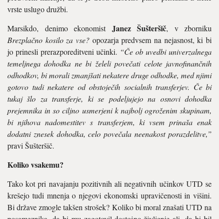
vrste uslugo družbi.
Janez Šušteršič
Marsikdo, denimo ekonomist
, v zborniku
Brezplačno kosilo za vse?
opozarja predvsem na nejasnost, ki bi
jo prinesli prerazporeditveni učinki.
“Če ob uvedbi univerzalnega
temeljnega dohodka ne bi želeli povečati celote javnofinančnih
odhodkov, bi morali zmanjšati nekatere druge odhodke, med njimi
gotovo tudi nekatere od obstoječih socialnih transferjev. Če bi
tukaj šlo za transferje, ki se podeljujejo na osnovi dohodka
prejemnika in so ciljno usmerjeni k najbolj ogroženim skupinam,
bi njihova nadomestitev s transferjem, ki vsem prinaša enak
dodatni znesek dohodka, celo povečala neenakost porazdelitve,”
pravi Šušteršič.
Koliko vsakemu?
Tako kot pri navajanju pozitivnih ali negativnih učinkov UTD se
krešejo tudi mnenja o njegovi ekonomski upravičenosti in višini.
Bi države zmogle takšen strošek? Koliko bi moral znašati UTD na
posameznika, da bi mu zagotovil dostojno življenje ali, da bi bil