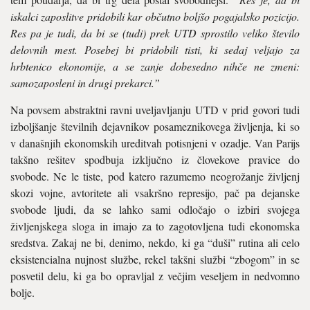
iskalci zaposlitve pridobili kar občutno boljšo pogajalsko pozicijo.
Res pa je tudi, da bi se (tudi) prek UTD sprostilo veliko število
delovnih mest. Posebej bi pridobili tisti, ki sedaj veljajo za
hrbtenico ekonomije, a se zanje dobesedno nihče ne zmeni:
samozaposleni in drugi prekarci.”
Na povsem abstraktni ravni uveljavljanju UTD v prid govori tudi
izboljšanje številnih dejavnikov posameznikovega življenja, ki so
v današnjih ekonomskih ureditvah potisnjeni v ozadje. Van Parijs
takšno rešitev spodbuja izključno iz človekove pravice do
svobode. Ne le tiste, pod katero razumemo neogrožanje življenj
skozi vojne, avtoritete ali vsakršno represijo, pač pa dejanske
svobode ljudi, da se lahko sami odločajo o izbiri svojega
življenjskega sloga in imajo za to zagotovljena tudi ekonomska
sredstva. Zakaj ne bi, denimo, nekdo, ki ga “duši” rutina ali celo
eksistencialna nujnost službe, rekel takšni službi “zbogom” in se
posvetil delu, ki ga bo opravljal z večjim veseljem in nedvomno
bolje.