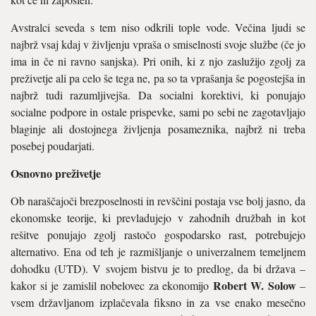
Avstralci seveda s tem niso odkrili tople vode. Večina ljudi se
najbrž vsaj kdaj v življenju vpraša o smiselnosti svoje službe (če jo
ima in če ni ravno sanjska). Pri onih, ki z njo zaslužijo zgolj za
preživetje ali pa celo še tega ne, pa so ta vprašanja še pogostejša in
najbrž tudi razumljivejša. Da socialni korektivi, ki ponujajo
socialne podpore in ostale prispevke, sami po sebi ne zagotavljajo
blaginje ali dostojnega življenja posameznika, najbrž ni treba
posebej poudarjati.
Osnovno preživetje
Ob naraščajoči brezposelnosti in revščini postaja vse bolj jasno, da
ekonomske teorije, ki prevladujejo v zahodnih družbah in kot
rešitve ponujajo zgolj rastočo gospodarsko rast, potrebujejo
alternativo. Ena od teh je razmišljanje o univerzalnem temeljnem
dohodku (UTD). V svojem bistvu je to predlog, da bi država –
Robert W. Solow
kakor si je zamislil nobelovec za ekonomijo
–
vsem državljanom izplačevala fiksno in za vse enako mesečno