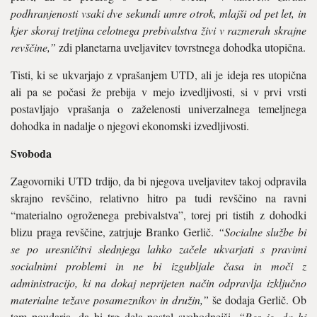
podhranjenosti vsaki dve sekundi umre otrok, mlajši od pet let, in
kjer skoraj tretjina celotnega prebivalstva živi v razmerah skrajne
revščine,”
zdi planetarna uveljavitev tovrstnega dohodka utopična.
Tisti, ki se ukvarjajo z vprašanjem UTD, ali je ideja res utopična
ali pa se počasi že prebija v mejo izvedljivosti, si v prvi vrsti
postavljajo vprašanja o zaželenosti univerzalnega temeljnega
dohodka in nadalje o njegovi ekonomski izvedljivosti.
Svoboda
Zagovorniki UTD trdijo, da bi njegova uveljavitev takoj odpravila
skrajno revščino, relativno hitro pa tudi revščino na ravni
“materialno ogroženega prebivalstva”, torej pri tistih z dohodki
blizu praga revščine, zatrjuje Branko Gerlič.
“Socialne službe bi
se po uresničitvi slednjega lahko začele ukvarjati s pravimi
socialnimi problemi in ne bi izgubljale časa in moči z
administracijo, ki na dokaj neprijeten način odpravlja izključno
materialne težave posameznikov in družin,”
še dodaja Gerlič. Ob
tem poudarja, da bi trg dela postal svobodnejši.
“Res je, da bi