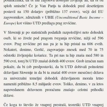
sploh smiseln? Če je Van Parijs ta dohodek pred desetletjem
postavil na 150 dolarjev (približno 137 evrov), večji del EU
zagovornikov, združenih v UBIE
(Unconditional Basic Income –
Europe)
kot višino UTD predlaga prag revščine.
V Sloveniji je po statističnih podatkih razpoložljivi neto dohodek
oseb, ki so živele pod pragom tveganja revščine, nižji od 596
evrov. Prag revščine pri nas pa je ta hip pristal na 606 evrih.
Nekateri, denimo, Gerlič, zagovarjajo znesek med 70 in 75
odstotki življenjske košarice. Ta pri nas ta hip znaša med 580 in
590 evri, torej bi UTD znašal dobrih 400 evrov. Grob izračun nam
pokaže, da bi (ob predpostavki, da bi UTD dobivali polnoletni
državljani Slovenije in da bi ta znašal 400 evrov mesečno) država
za univerzalni temeljni dohodek državljanom morala letno
nameniti približno 8,5 milijarde evrov. Toliko, denimo, v za letos
napovedanem državnem proračunu znašajo celotni prihodki
države.
Če koga to število že vnaprej prestraši, teoretiki UTD vnaprej