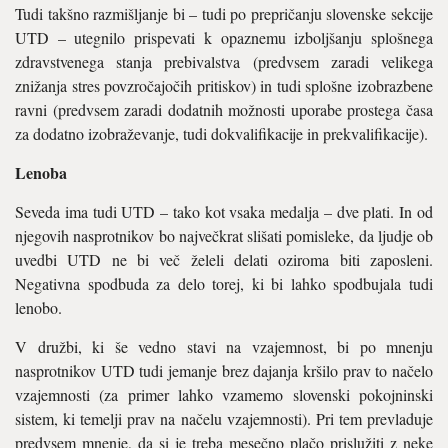
Tudi takšno razmišljanje bi – tudi po prepričanju slovenske sekcije
UTD – utegnilo prispevati k opaznemu izboljšanju splošnega
zdravstvenega stanja prebivalstva (predvsem zaradi velikega
znižanja stres povzročajočih pritiskov) in tudi splošne izobrazbene
ravni (predvsem zaradi dodatnih možnosti uporabe prostega časa
za dodatno izobraževanje, tudi dokvalifikacije in prekvalifikacije).
Lenoba
Seveda ima tudi UTD – tako kot vsaka medalja – dve plati. In od
njegovih nasprotnikov bo največkrat slišati pomisleke, da ljudje ob
uvedbi UTD ne bi več želeli delati oziroma biti zaposleni.
Negativna spodbuda za delo torej, ki bi lahko spodbujala tudi
lenobo.
V družbi, ki še vedno stavi na vzajemnost, bi po mnenju
nasprotnikov UTD tudi jemanje brez dajanja kršilo prav to načelo
vzajemnosti (za primer lahko vzamemo slovenski pokojninski
sistem, ki temelji prav na načelu vzajemnosti). Pri tem prevladuje
predvsem mnenje, da si je treba mesečno plačo prislužiti z neke