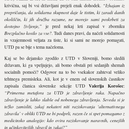
krivična, saj bi vsi državljani prejeli enak dohodek.
“Izhajam iz
prepričanja, da solidarna skupnost daje le tistim, ki zaradi danih
okoliščin, ki jih družba razume, ne morejo sami poskrbeti za
dostojno življenje,”
je pred nekaj leti zapisal v zborniku
Brezplačno kosilo za vse?
. Tudi danes pravi, da načeli solidarnosti
in vzajemnosti veljata za tiste, ki si sami ne morejo pomagati,
UTD pa se bije s tema načeloma.
Kaj se bo dejansko zgodilo z UTD v Sloveniji, bomo sledili
državam, ki ga vpeljujejo, ali bomo obstali pri sedanjih shemah
socialnih pomoči? Odgovor na to bo vsekakor zahteval veliko
tehtnega premisleka. Ali, kot je v enem od slovenskih časnikov
Valerija Korošec
zapisala članica slovenske sekcije UTD
:
“Primerna metafora za UTD je zdravljenje raka. Napačno
zdravljenje je lahko slabše od nobenega zdravljenja. Seveda si je
težko zamisliti, zakaj nekateri niti raziskovanja ‘alternativnega
zdravila’ v obliki UTD ne bi podprli, razen če si spet pomagamo z
medicinsko analogijo: kdo ovira raziskovanje naravnih, cenejših
in učinkovitejših zdravil in zakaj?”