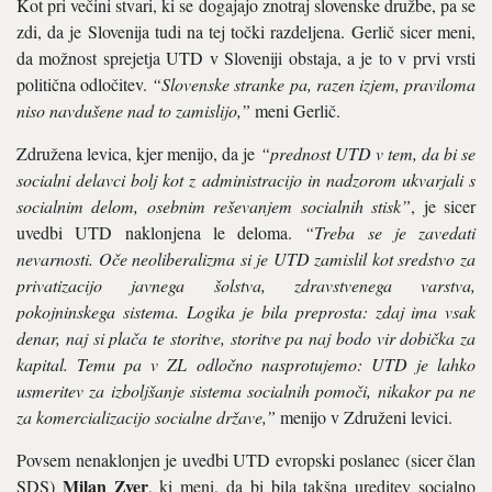
Kot pri večini stvari, ki se dogajajo znotraj slovenske družbe, pa se
zdi, da je Slovenija tudi na tej točki razdeljena. Gerlič sicer meni,
da možnost sprejetja UTD v Sloveniji obstaja, a je to v prvi vrsti
politična odločitev.
“Slovenske stranke pa, razen izjem, praviloma
niso navdušene nad to zamislijo,”
meni Gerlič.
Združena levica, kjer menijo, da je
“prednost UTD v tem, da bi se
socialni delavci bolj kot z administracijo in nadzorom ukvarjali s
socialnim delom, osebnim reševanjem socialnih stisk”
, je sicer
uvedbi UTD naklonjena le deloma.
“Treba se je zavedati
nevarnosti. Oče neoliberalizma si je UTD zamislil kot sredstvo za
privatizacijo javnega šolstva, zdravstvenega varstva,
pokojninskega sistema. Logika je bila preprosta: zdaj ima vsak
denar, naj si plača te storitve, storitve pa naj bodo vir dobička za
kapital. Temu pa v ZL odločno nasprotujemo: UTD je lahko
usmeritev za izboljšanje sistema socialnih pomoči, nikakor pa ne
za komercializacijo socialne države,”
menijo v Združeni levici.
Povsem nenaklonjen je uvedbi UTD evropski poslanec (sicer član
Milan Zver
SDS)
, ki meni, da bi bila takšna ureditev socialno