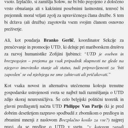
vsoto. Izplačilo, si zamišlja Solow, ne bi bilo pogojeno z določeno
vrsto obnašanja ali s kakšnimi posebnimi lastnostmi, temveč bi
prejemnik moral veljati zgolj za upravičenega člana družbe. S tem
bi država (ali družba) zagotovila vsem svojim članom osnovno
preživetje.
Branko Gerlič
Ali, kot poudarja
, koordinator Sekcije za
preučevanje in promocijo UTD, ki deluje pri mariborskem društvu
za razvoj humanistike Zofijini ljubimci:
“UTD je oseben in
brezpogojen – prejema ga vsak pripadnik skupnosti ne glede na
njegovo imovinsko stanje ali status, tudi pripravljenosti za ‘biti
zaposlen’ se od nje/njega ne sme zahtevati ali pričakovati.”
Kot vsaka novost in alternativa utečenemu kolesju trenutne
gospodarske ustrojenosti sveta se najbrž tudi razmišljanja o UTD
zdijo skoraj neuresničljiva. Še celo belgijski politični teoretik in
Philippe Van Parijs
glavni predlagatelj načrta UTD
(ki je pred
dobrim desetletjem razpravo spodbudil z zbornikom o predlogu in
zbranimi mnenji z naslovom
Brezplačno kosilo za vse?
) najprej
pravi, da se predlog o UTD v svetu,
“v katerem zaradi