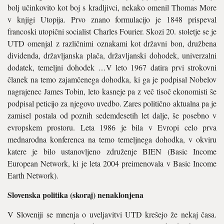
bolj učinkovito kot boj s kradljivci, nekako omenil Thomas More
v knjigi Utopija. Prvo znano formulacijo je 1848 prispeval
francoski utopični socialist Charles Fourier. Skozi 20. stoletje se je
UTD omenjal z različnimi oznakami kot državni bon, družbena
dividenda, državljanska plača, državljanski dohodek, univerzalni
dodatek, temeljni dohodek …V leto 1967 datira prvi strokovni
članek na temo zajamčenega dohodka, ki ga je podpisal Nobelov
nagrajenec James Tobin, leto kasneje pa z več tisoč ekonomisti še
podpisal peticijo za njegovo uvedbo. Zares politično aktualna pa je
zamisel postala od poznih sedemdesetih let dalje, še posebno v
evropskem prostoru. Leta 1986 je bila v Evropi celo prva
mednarodna konferenca na temo temeljnega dohodka, v okviru
katere je bilo ustanovljeno združenje BIEN (Basic Income
European Network, ki je leta 2004 preimenovala v Basic Income
Earth Network).
Slovenska politika (skoraj) nenaklonjena
V Sloveniji se mnenja o uveljavitvi UTD krešejo že nekaj časa.