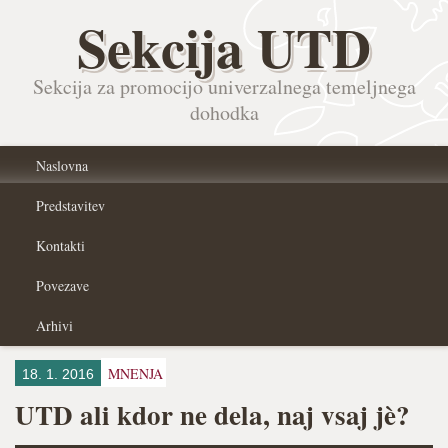
Sekcija UTD
Sekcija za promocijo univerzalnega temeljnega
dohodka
Naslovna
Predstavitev
Kontakti
Povezave
Arhivi
MNENJA
18. 1. 2016
UTD ali kdor ne dela, naj vsaj jè?