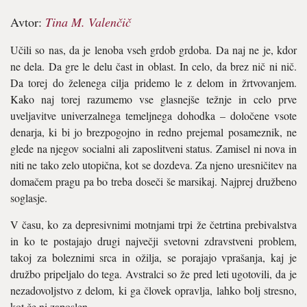
Avtor:
Tina M. Valenčič
Učili so nas, da je lenoba vseh grdob grdoba. Da naj ne je, kdor
ne dela. Da gre le delu čast in oblast. In celo, da brez nič ni nič.
Da torej do želenega cilja pridemo le z delom in žrtvovanjem.
Kako naj torej razumemo vse glasnejše težnje in celo prve
uveljavitve univerzalnega temeljnega dohodka – določene vsote
denarja, ki bi jo brezpogojno in redno prejemal posameznik, ne
glede na njegov socialni ali zaposlitveni status. Zamisel ni nova in
niti ne tako zelo utopična, kot se dozdeva. Za njeno uresničitev na
domačem pragu pa bo treba doseči še marsikaj. Najprej družbeno
soglasje.
V času, ko za depresivnimi motnjami trpi že četrtina prebivalstva
in ko te postajajo drugi največji svetovni zdravstveni problem,
takoj za boleznimi srca in ožilja, se porajajo vprašanja, kaj je
družbo pripeljalo do tega. Avstralci so že pred leti ugotovili, da je
nezadovoljstvo z delom, ki ga človek opravlja, lahko bolj stresno,
kot če ni zaposlen.