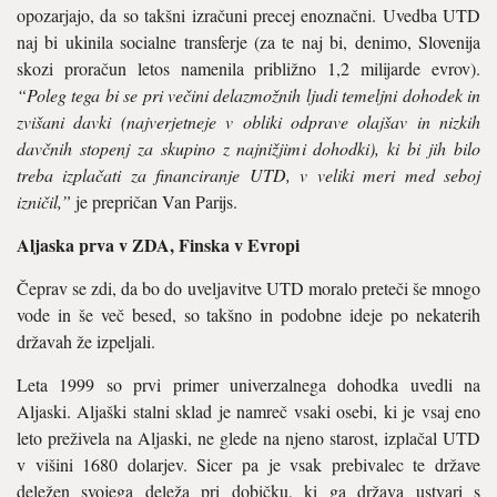
opozarjajo, da so takšni izračuni precej enoznačni. Uvedba UTD
naj bi ukinila socialne transferje (za te naj bi, denimo, Slovenija
skozi proračun letos namenila približno 1,2 milijarde evrov).
“Poleg tega bi se pri večini delazmožnih ljudi temeljni dohodek in
zvišani davki (najverjetneje v obliki odprave olajšav in nizkih
davčnih stopenj za skupino z najnižjimi dohodki), ki bi jih bilo
treba izplačati za financiranje UTD, v veliki meri med seboj
izničil,”
je prepričan Van Parijs.
Aljaska prva v ZDA, Finska v Evropi
Čeprav se zdi, da bo do uveljavitve UTD moralo preteči še mnogo
vode in še več besed, so takšno in podobne ideje po nekaterih
državah že izpeljali.
Leta 1999 so prvi primer univerzalnega dohodka uvedli na
Aljaski. Aljaški stalni sklad je namreč vsaki osebi, ki je vsaj eno
leto preživela na Aljaski, ne glede na njeno starost, izplačal UTD
v višini 1680 dolarjev. Sicer pa je vsak prebivalec te države
deležen svojega deleža pri dobičku, ki ga država ustvari s