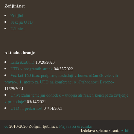
Zofijini.net
Zofijini
Sekcija UTD
Učilnica
Aktualno branje
Lista #zaUTD
10/20/2023
UTD v programih strank
04/22/2022
Več kot 160 tisoč podpisov, naslednji vrhunec »Dan človekovih
pravic«, 1. mesto za UTD na konferenci o »Prihodnosti Evrope«
11/29/2021
Univerzalni temeljni dohodek – utopija ali realen koncept za življenje
v prihodnje?
05/14/2021
UTD in prekarnost
04/14/2021
cc
2010-2026 Zofijini ljubimci.
Prijava za urednike
Izdelava spletne strani:
Arhit