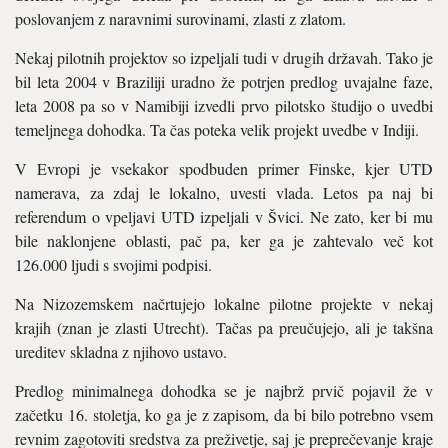
poslovanjem z naravnimi surovinami, zlasti z zlatom.
Nekaj pilotnih projektov so izpeljali tudi v drugih državah. Tako je
bil leta 2004 v Braziliji uradno že potrjen predlog uvajalne faze,
leta 2008 pa so v Namibiji izvedli prvo pilotsko študijo o uvedbi
temeljnega dohodka. Ta čas poteka velik projekt uvedbe v Indiji.
V Evropi je vsekakor spodbuden primer Finske, kjer UTD
namerava, za zdaj le lokalno, uvesti vlada. Letos pa naj bi
referendum o vpeljavi UTD izpeljali v Švici. Ne zato, ker bi mu
bile naklonjene oblasti, pač pa, ker ga je zahtevalo več kot
126.000 ljudi s svojimi podpisi.
Na Nizozemskem načrtujejo lokalne pilotne projekte v nekaj
krajih (znan je zlasti Utrecht). Tačas pa preučujejo, ali je takšna
ureditev skladna z njihovo ustavo.
Predlog minimalnega dohodka se je najbrž prvič pojavil že v
začetku 16. stoletja, ko ga je z zapisom, da bi bilo potrebno vsem
revnim zagotoviti sredstva za preživetje, saj je preprečevanje kraje