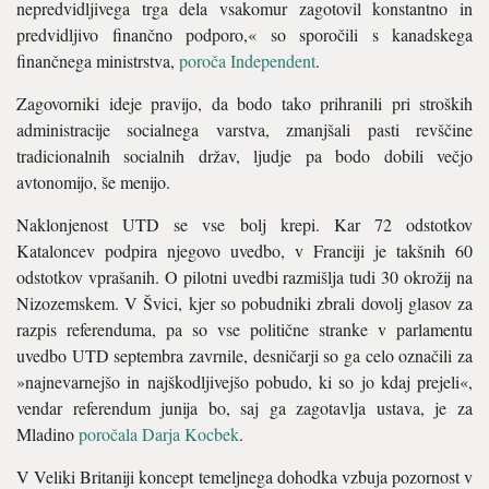
nepredvidljivega trga dela vsakomur zagotovil konstantno in
predvidljivo finančno podporo,« so sporočili s kanadskega
finančnega ministrstva,
poroča Independent
.
Zagovorniki ideje pravijo, da bodo tako prihranili pri stroških
administracije socialnega varstva, zmanjšali pasti revščine
tradicionalnih socialnih držav, ljudje pa bodo dobili večjo
avtonomijo, še menijo.
Naklonjenost UTD se vse bolj krepi. Kar 72 odstotkov
Kataloncev podpira njegovo uvedbo, v Franciji je takšnih 60
odstotkov vprašanih. O pilotni uvedbi razmišlja tudi 30 okrožij na
Nizozemskem. V Švici, kjer so pobudniki zbrali dovolj glasov za
razpis referenduma, pa so vse politične stranke v parlamentu
uvedbo UTD septembra zavrnile, desničarji so ga celo označili za
»najnevarnejšo in najškodljivejšo pobudo, ki so jo kdaj prejeli«,
vendar referendum junija bo, saj ga zagotavlja ustava, je za
Mladino
poročala Darja Kocbek
.
V Veliki Britaniji koncept temeljnega dohodka vzbuja pozornost v