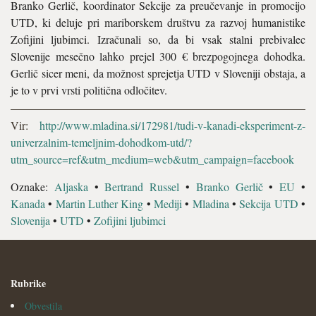
Branko Gerlič, koordinator Sekcije za preučevanje in promocijo
UTD, ki deluje pri mariborskem društvu za razvoj humanistike
Zofijini ljubimci. Izračunali so, da bi vsak stalni prebivalec
Slovenije mesečno lahko prejel 300 € brezpogojnega dohodka.
Gerlič sicer meni, da možnost sprejetja UTD v Sloveniji obstaja, a
je to v prvi vrsti politična odločitev.
Vir:
http://www.mladina.si/172981/tudi-v-kanadi-eksperiment-z-
univerzalnim-temeljnim-dohodkom-utd/?
utm_source=ref&utm_medium=web&utm_campaign=facebook
Oznake:
Aljaska
•
Bertrand Russel
•
Branko Gerlič
•
EU
•
Kanada
•
Martin Luther King
•
Mediji
•
Mladina
•
Sekcija UTD
•
Slovenija
•
UTD
•
Zofijini ljubimci
Rubrike
Obvestila