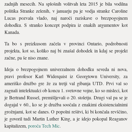
zadnjih mesecih. Na splošnih volitvah leta 2015 je bila vodilna
politika Stranke zelenih, v januarju pa je vodja stranke Caroline
Lucas pozvala vlado, naj naroči raziskave o brezpogojnem
dohodku. S stranko koncept podpira iz enakih argumentov kot
Kanada.
Ta bo s preizkusom začela v provinci Ontario, podrobnosti
projekta, kot so, koliko naj bi znašal dohodek in kdaj se projekt
začne, pa še niso znane.
Ideja o brezpogojnem univerzalnem dohodku seveda ni nova,
pravi profesor Karl Widerquist iz Georgtown University, za
ameriško družbo gre že za tretji val gibanja UTD. Prvi val so
zagnali intelektualci ob koncu 1. svetovne vojne, ko so misleci, kot
je Bertrand Russel, premišljevali o 20. stoletju. Drugi val pa se je
dogajal v 60., ko se je družba soočala z enakimi eksistencialnimi
grožnjami, kot se danes. O popolni rešitvi, ki bi končala revščino,
je govoril tudi Martin Luther King, a je idejo pokopal Reaganov
kapitalizem,
poroča Tech Mic
.