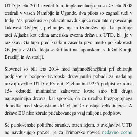
UTD je leta 2011 uvedel Iran, implementacijo pa so že leta 2008
testirali v vaseh Namibije in Ugande, dva pilota so zagnali tudi v
Indiji. Vsi preizkusi so pokazali navdušujoče rezultate v povečanju
kakovosti življenja, prehranjevanja in izobraževanja, kar potrjuje
tudi Aljaska kot edina ameriška zvezna država z UTD, ki je v
raziskavi Gallupa pred kratkim zasedla prvo mesto po kakovosti
življenja v ZDA. Ideja se širi tudi na Japonskem, v Južni Koreji,
Braziliji in Avstraliji.
Slovenci so bili leta 2014 med najmnožičnejšimi pri zbiranju
podpisov v podporo Evropski državljanski pobudi za nadaljnji
razvoj uvedbe UTD v Evropi. Z zbranimi 9255 podpisi oziroma
154 odstotki minimalno zahtevane kvote smo bili druga
najuspešnejša država, kar sporoča, da za uvedbo brezpogojnega
dohodka med slovenskimi državljani že obstaja velik interes. A
države EU niso zbrale pričakovanega vsaj milijona podpisov.
Se pa slovenske politične stranke, razen izjem, o uveljavitvi UTD
ne navdušujejo preveč, je za Primorske novice
nedavno ocenil