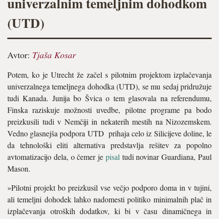
univerzalnim temeljnim dohodkom
(UTD)
Avtor:
Tjaša Kosar
Potem, ko je Utrecht že začel s pilotnim projektom izplačevanja
univerzalnega temeljnega dohodka (UTD), se mu sedaj pridružuje
tudi Kanada. Junija bo Švica o tem glasovala na referendumu,
Finska raziskuje možnosti uvedbe, pilotne programe pa bodo
preizkusili tudi v Nemčiji in nekaterih mestih na Nizozemskem.
Vedno glasnejša podpora UTD prihaja celo iz Silicijeve doline, le
da tehnološki eliti alternativa predstavlja rešitev za popolno
avtomatizacijo dela, o čemer je
pisal
tudi novinar Guardiana, Paul
Mason.
»Pilotni projekt bo preizkusil vse večjo podporo doma in v tujini,
ali temeljni dohodek lahko nadomesti politiko minimalnih plač in
izplačevanja otroških dodatkov, ki bi v času dinamičnega in