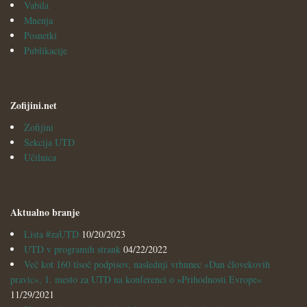
Vabila
Mnenja
Posnetki
Publikacije
Zofijini.net
Zofijini
Sekcija UTD
Učilnica
Aktualno branje
Lista #zaUTD
10/20/2023
UTD v programih strank
04/22/2022
Več kot 160 tisoč podpisov, naslednji vrhunec »Dan človekovih
pravic«, 1. mesto za UTD na konferenci o »Prihodnosti Evrope«
11/29/2021