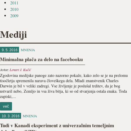
2011
2010
2009
Mediji
MNENJA
9. 5. 2016
Minimalna plača za delo na facebooku
Avtor:
Lenart J. Kučić
Zgodovina medijske panoge zato nazorno pokaže, kako zelo se je na prelomu
tisočletja spremenila narava človeškega dela. Mladi znanstvenik Charles
Darwin je bil v veliki zadregi. Vse življenje je poslušal trditev, da je bog
ustvaril nebo, Zemljo in vsa živa bitja, ki so od stvarjenja ostala enaka. Toda
zapiski,...
več
MNENJA
10. 3. 2016
Tudi v Kanadi eksperiment z univerzalnim temeljnim