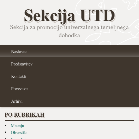
Sekcija UTD
Sekcija za promocijo univerzalnega temeljnega
dohodka
Naslovna
Predstavitev
Kontakti
Povezave
Arhivi
PO RUBRIKAH
Mnenja
Obvestila