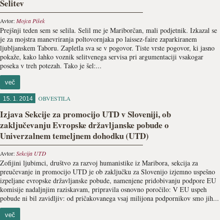
Selitev
Avtor:
Mojca Pišek
Prejšnji teden sem se selila. Selil me je Mariborčan, mali podjetnik. Izkazal se
je za mojstra manevriranja poltovornjaka po laissez-faire zaparkiranem
ljubljanskem Taboru. Zapletla sva se v pogovor. Tiste vrste pogovor, ki jasno
pokaže, kako lahko voznik selitvenega servisa pri argumentaciji vsakogar
poseka v treh potezah. Tako je šel:...
več
OBVESTILA
15. 1. 2014
Izjava Sekcije za promocijo UTD v Sloveniji, ob
zaključevanju Evropske državljanske pobude o
Univerzalnem temeljnem dohodku (UTD)
Avtor:
Sekcija UTD
Zofijini ljubimci, društvo za razvoj humanistike iz Maribora, sekcija za
preučevanje in promocijo UTD je ob zaključku za Slovenijo izjemno uspešno
izpeljane evropske državljanske pobude, namenjene pridobivanju podpore EU
komisije nadaljnjim raziskavam, pripravila osnovno poročilo: V EU uspeh
pobude ni bil zavidljiv: od pričakovanega vsaj milijona podpornikov smo jih...
več