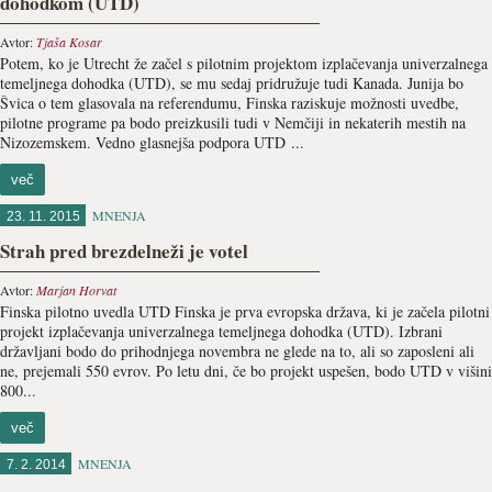
dohodkom (UTD)
Avtor:
Tjaša Kosar
Potem, ko je Utrecht že začel s pilotnim projektom izplačevanja univerzalnega
temeljnega dohodka (UTD), se mu sedaj pridružuje tudi Kanada. Junija bo
Švica o tem glasovala na referendumu, Finska raziskuje možnosti uvedbe,
pilotne programe pa bodo preizkusili tudi v Nemčiji in nekaterih mestih na
Nizozemskem. Vedno glasnejša podpora UTD ...
več
MNENJA
23. 11. 2015
Strah pred brezdelneži je votel
Avtor:
Marjan Horvat
Finska pilotno uvedla UTD Finska je prva evropska država, ki je začela pilotni
projekt izplačevanja univerzalnega temeljnega dohodka (UTD). Izbrani
državljani bodo do prihodnjega novembra ne glede na to, ali so zaposleni ali
ne, prejemali 550 evrov. Po letu dni, če bo projekt uspešen, bodo UTD v višini
800...
več
MNENJA
7. 2. 2014