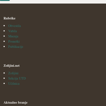
Rubrike
Obvestila
Vabila
Mnenja
Posnetki
Publikacije
Zofijini.net
Zofijini
Sekcija UTD
Učilnica
Aktualno branje