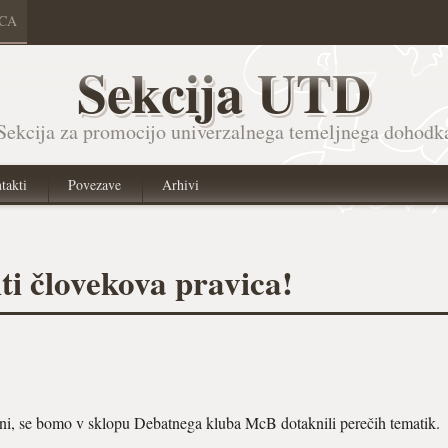
ICA
Sekcija UTD
Sekcija za promocijo univerzalnega temeljnega dohodk
takti
Povezave
Arhivi
ti človekova pravica!
zni, se bomo v sklopu Debatnega kluba McB dotaknili perečih tematik.