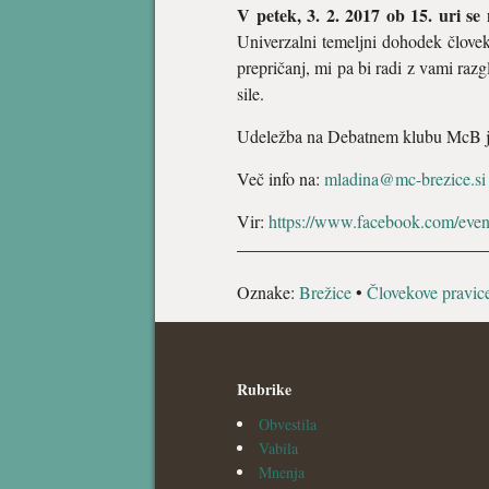
V petek, 3. 2. 2017 ob 15. uri s
Univerzalni temeljni dohodek človeko
prepričanj, mi pa bi radi z vami razg
sile.
Udeležba na Debatnem klubu McB je 
Več info na:
mladina@mc-brezice.si
Vir:
https://www.facebook.com/eve
Oznake:
Brežice
•
Človekove pravic
Rubrike
Obvestila
Vabila
Mnenja