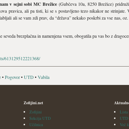
e nam v sejni sobi MC Brežice
(Gubčeva 10a, 8250 Brežice) pridružite 
va pravica, ali pa tisti, ki se s postavljeno tezo nikakor ne strinjate.
labljali ali se vam zdi prav, da “država” nekako poskrbi za vse nas, oz.
seveda brezplačna in namenjena vsem, obogatila pa vas bo z dragocen
nts/613129512221368/
e
•
Pogovor
•
UTD
•
Vabila
Zofijini.net
Aktualn
Zofijini
List
Sekcija UTD
UTD v
Učilnica
Več k