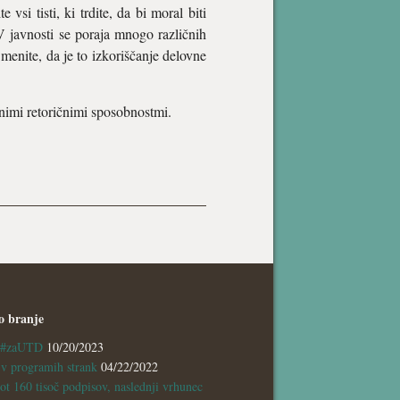
vsi tisti, ki trdite, da bi moral biti
 V javnosti se poraja mnogo različnih
 menite, da je to izkoriščanje delovne
imi retoričnimi sposobnostmi.
o branje
a #zaUTD
10/20/2023
 programih strank
04/22/2022
ot 160 tisoč podpisov, naslednji vrhunec