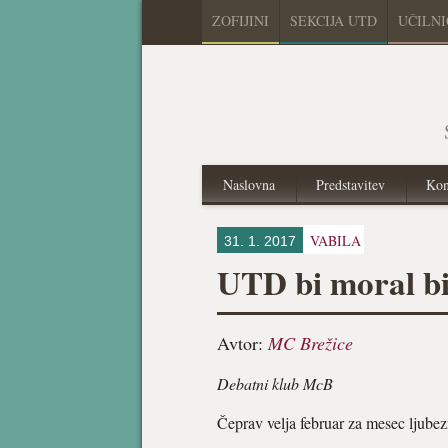
ZOFIJINI
SEKCIJA UTD
UČILN
Naslovna
Predstavitev
Kon
VABILA
31. 1. 2017
UTD bi moral bi
Avtor:
MC Brežice
Debatni klub McB
Čeprav velja februar za mesec ljube