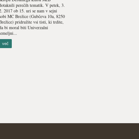
dotaknili perečih tematik. V petek, 3.
2. 2017 ob 15. uri se nam v sejni
sobi MC Brežice (Gubčeva 10a, 8250
Brežice) pridružite vsi tisti, ki trdite,
da bi moral biti Univerzalni
temeljni...
več