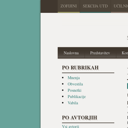
ZOFIJINI
SEKCIJA UTD
UČILN
Naslovna
Predstavitev
Kon
PO RUBRIKAH
Mnenja
Obvestila
Posnetki
Publikacije
Vabila
PO AVTORJIH
Vsi avtorji