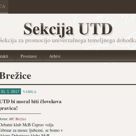
ICA
Sekcija UTD
Sekcija za promocijo univerzalnega temeljnega dohodk
takti
Povezave
Arhivi
Brežice
VABILA
31. 1. 2017
UTD bi moral biti človekova
pravica!
Avtor:
MC Brežice
Debatni klub McB Čeprav velja
februar za mesec ljubezni, se bomo v
sklopu Debatnega kluba McB