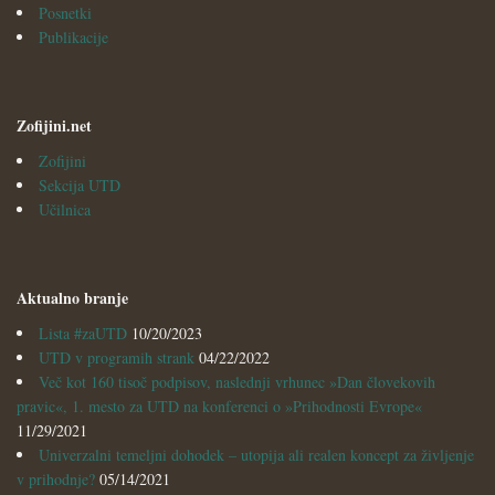
Posnetki
Publikacije
Zofijini.net
Zofijini
Sekcija UTD
Učilnica
Aktualno branje
Lista #zaUTD
10/20/2023
UTD v programih strank
04/22/2022
Več kot 160 tisoč podpisov, naslednji vrhunec »Dan človekovih
pravic«, 1. mesto za UTD na konferenci o »Prihodnosti Evrope«
11/29/2021
Univerzalni temeljni dohodek – utopija ali realen koncept za življenje
v prihodnje?
05/14/2021