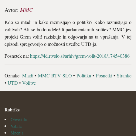
Avtor:
MMC
Kdo so mladi in kako razmišljajo o politiki? Kako razmišljajo o
volitvah? Ali se bodo udeležili parlamentarnih volitev? MMC-jev
projekt Grem volit! raziskuje in odgovarja na ta vprašanja. V tej
epizodi spregovorijo o možnosti uvedbe UTD-ja.
Posnetek na:
https://4d.rtvslo.si/arhiv/grem-volit-2018/174540386
Oznake:
Mladi
•
MMC RTV SLO
•
Politika
•
Posnetki
•
Stranke
•
UTD
•
Volitve
Rubrike
Obvestila
Vabila
Mnenja