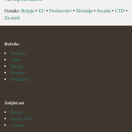
Oznake:
Belgija
•
EU
•
Predstavitev
•
Slovenija
•
Sociala
•
UTD
•
Za-misli
Rubrike
Obvestila
Vabila
Mnenja
Posnetki
Publikacije
Zofijini.net
Zofijini
Sekcija UTD
Učilnica