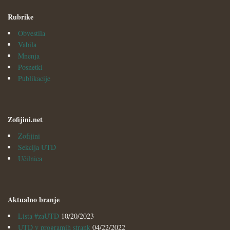
Rubrike
Obvestila
Vabila
Mnenja
Posnetki
Publikacije
Zofijini.net
Zofijini
Sekcija UTD
Učilnica
Aktualno branje
Lista #zaUTD
10/20/2023
UTD v programih strank
04/22/2022