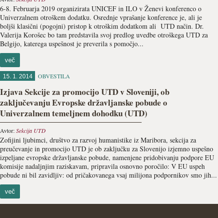
6-8. Februarja 2019 organizirata UNICEF in ILO v Ženevi konferenco o
Univerzalnem otroškem dodatku. Osrednje vprašanje konference je, ali je
boljši klasični (pogojni) pristop k otroškim dodatkom ali UTD način. Dr.
Valerija Korošec bo tam predstavila svoj predlog uvedbe otroškega UTD za
Belgijo, katerega uspešnost je preverila s pomočjo...
več
OBVESTILA
15. 1. 2014
Izjava Sekcije za promocijo UTD v Sloveniji, ob
zaključevanju Evropske državljanske pobude o
Univerzalnem temeljnem dohodku (UTD)
Avtor:
Sekcija UTD
Zofijini ljubimci, društvo za razvoj humanistike iz Maribora, sekcija za
preučevanje in promocijo UTD je ob zaključku za Slovenijo izjemno uspešno
izpeljane evropske državljanske pobude, namenjene pridobivanju podpore EU
komisije nadaljnjim raziskavam, pripravila osnovno poročilo: V EU uspeh
pobude ni bil zavidljiv: od pričakovanega vsaj milijona podpornikov smo jih...
več