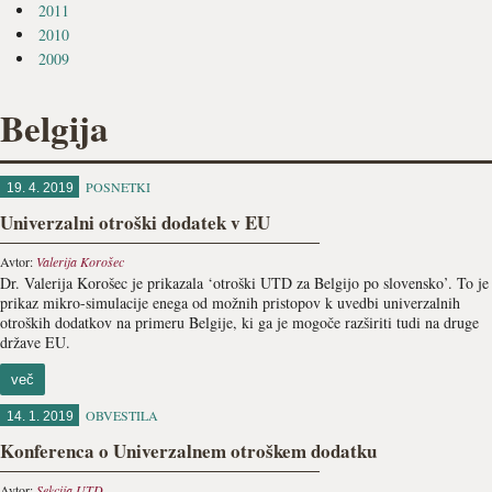
2011
2010
2009
Belgija
POSNETKI
19. 4. 2019
Univerzalni otroški dodatek v EU
Avtor:
Valerija Korošec
Dr. Valerija Korošec je prikazala ‘otroški UTD za Belgijo po slovensko’. To je
prikaz mikro-simulacije enega od možnih pristopov k uvedbi univerzalnih
otroških dodatkov na primeru Belgije, ki ga je mogoče razširiti tudi na druge
države EU.
več
OBVESTILA
14. 1. 2019
Konferenca o Univerzalnem otroškem dodatku
Avtor:
Sekcija UTD