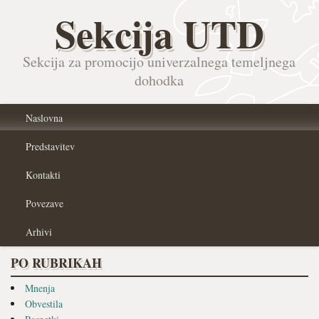
Sekcija UTD
Sekcija za promocijo univerzalnega temeljnega
dohodka
Naslovna
Predstavitev
Kontakti
Povezave
Arhivi
PO RUBRIKAH
Mnenja
Obvestila