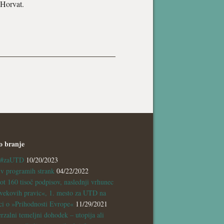
 Horvat.
o branje
a #zaUTD
10/20/2023
 programih strank
04/22/2022
ot 160 tisoč podpisov, naslednji vrhunec
vekovih pravic«, 1. mesto za UTD na
ci o »Prihodnosti Evrope«
11/29/2021
rzalni temeljni dohodek – utopija ali