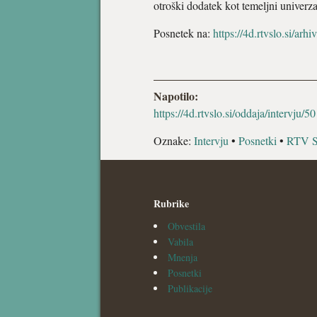
otroški dodatek kot temeljni univer
Posnetek na:
https://4d.rtvslo.si/arh
Napotilo:
https://4d.rtvslo.si/oddaja/intervju/50
Oznake:
Intervju
•
Posnetki
•
RTV Sl
Rubrike
Obvestila
Vabila
Mnenja
Posnetki
Publikacije