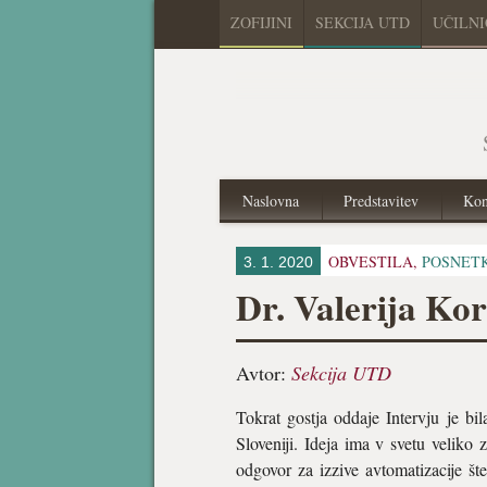
ZOFIJINI
SEKCIJA UTD
UČILN
Naslovna
Predstavitev
Kon
OBVESTILA,
POSNET
3. 1. 2020
Dr. Valerija Kor
Avtor:
Sekcija UTD
Tokrat gostja oddaje Intervju je bi
Sloveniji. Ideja ima v svetu velik
odgovor za izzive avtomatizacije št