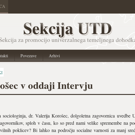
ICA
Sekcija UTD
Sekcija za promocijo univerzalnega temeljnega dohodk
takti
Povezave
Arhivi
KI
ošec v oddaji Intervju
la sociologinja, dr. Valerija Korošec, dolgoletna zagovornica uvedb
o zagovornikov, sploh v času, ko so pred nami velike spremembe na p
evilnih poklicev? Bi lahko na področju socialne varnosti za manj sr