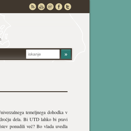
a
e Univerzalnega temeljnega dohodka v
odročju dela. Bi UTD lahko bi pravi
edstev ponudili več? Bo vlada uvedla