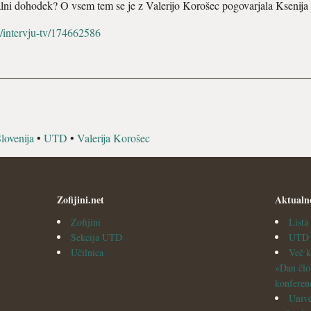
zalni dohodek? O vsem tem se je z Valerijo Korošec pogovarjala Ksenija
iv/intervju-tv/174662586
ovenija
•
UTD
•
Valerija Korošec
Zofijini.net
Aktualn
Zofijini
List
Sekcija UTD
UTD v
Učilnica
Več k
»Dan člo
konferen
Unive