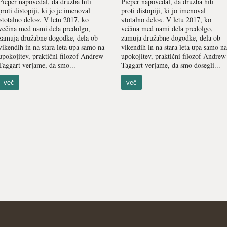
Pieper napovedal, da družba hiti
Pieper napovedal, da družba hiti
proti distopiji, ki jo je imenoval
proti distopiji, ki jo imenoval
»totalno delo«. V letu 2017, ko
»totalno delo«. V letu 2017, ko
večina med nami dela predolgo,
večina med nami dela predolgo,
zamuja družabne dogodke, dela ob
zamuja družabne dogodke, dela ob
vikendih in na stara leta upa samo na
vikendih in na stara leta upa samo na
upokojitev, praktični filozof Andrew
upokojitev, praktični filozof Andrew
Taggart verjame, da smo...
Taggart verjame, da smo dosegli...
več
več