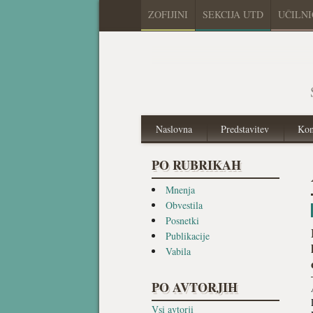
ZOFIJINI
SEKCIJA UTD
UČILN
Naslovna
Predstavitev
Kon
PO RUBRIKAH
Mnenja
Obvestila
Posnetki
Publikacije
Vabila
PO AVTORJIH
Vsi avtorji