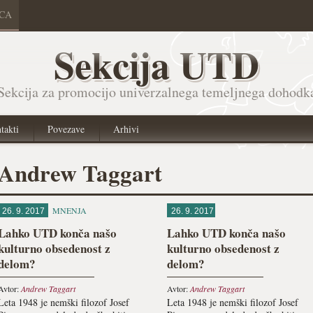
ICA
Sekcija UTD
Sekcija za promocijo univerzalnega temeljnega dohodk
takti
Povezave
Arhivi
Andrew Taggart
MNENJA
26. 9. 2017
26. 9. 2017
Lahko UTD konča našo
Lahko UTD konča našo
kulturno obsedenost z
kulturno obsedenost z
delom?
delom?
Avtor:
Andrew Taggart
Avtor:
Andrew Taggart
Leta 1948 je nemški filozof Josef
Leta 1948 je nemški filozof Josef