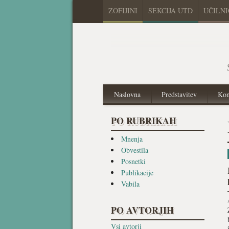
ZOFIJINI
SEKCIJA UTD
UČILN
Naslovna
Predstavitev
Kon
PO RUBRIKAH
Mnenja
Obvestila
Posnetki
Publikacije
Vabila
PO AVTORJIH
Vsi avtorji