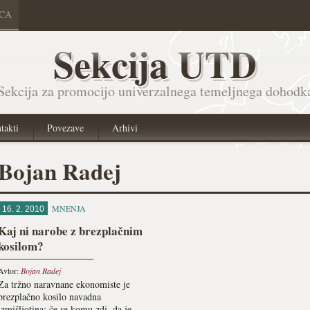
ICA
Sekcija UTD
Sekcija za promocijo univerzalnega temeljnega dohodk
takti
Povezave
Arhivi
Bojan Radej
MNENJA
16. 2. 2010
Kaj ni narobe z brezplačnim
kosilom?
Avtor:
Bojan Radej
Za tržno naravnane ekonomiste je
brezplačno kosilo navadna
izmišljotina: če se komu zdi, da je