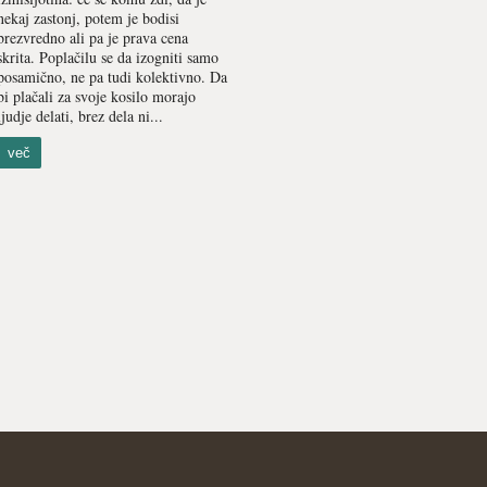
nekaj zastonj, potem je bodisi
brezvredno ali pa je prava cena
skrita. Poplačilu se da izogniti samo
posamično, ne pa tudi kolektivno. Da
bi plačali za svoje kosilo morajo
ljudje delati, brez dela ni...
več