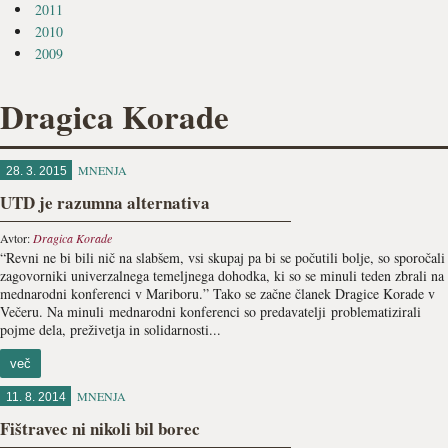
2011
2010
2009
Dragica Korade
MNENJA
28. 3. 2015
UTD je razumna alternativa
Avtor:
Dragica Korade
“Revni ne bi bili nič na slabšem, vsi skupaj pa bi se počutili bolje, so sporočali
zagovorniki univerzalnega temeljnega dohodka, ki so se minuli teden zbrali na
mednarodni konferenci v Mariboru.” Tako se začne članek Dragice Korade v
Večeru. Na minuli mednarodni konferenci so predavatelji problematizirali
pojme dela, preživetja in solidarnosti...
več
MNENJA
11. 8. 2014
Fištravec ni nikoli bil borec