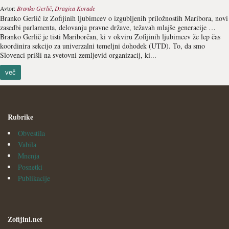
Avtor:
Branko Gerlič
,
Dragica Korade
Branko Gerlič iz Zofijinih ljubimcev o izgubljenih priložnostih Maribora, novi
zasedbi parlamenta, delovanju pravne države, težavah mlajše generacije …
Branko Gerlič je tisti Mariborčan, ki v okviru Zofijinih ljubimcev že lep čas
koordinira sekcijo za univerzalni temeljni dohodek (UTD). To, da smo
Slovenci prišli na svetovni zemljevid organizacij, ki...
več
Rubrike
Obvestila
Vabila
Mnenja
Posnetki
Publikacije
Zofijini.net