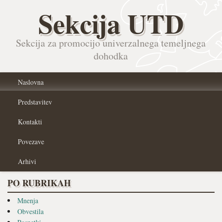
Sekcija UTD
Sekcija za promocijo univerzalnega temeljnega
dohodka
Naslovna
Predstavitev
Kontakti
Povezave
Arhivi
PO RUBRIKAH
Mnenja
Obvestila