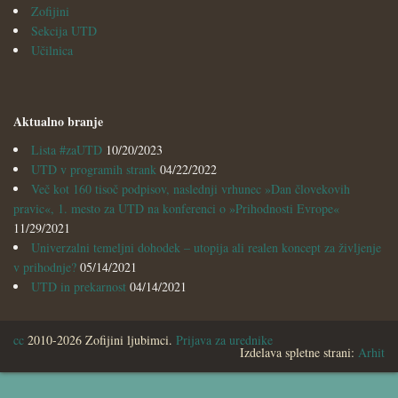
Zofijini
Sekcija UTD
Učilnica
Aktualno branje
Lista #zaUTD
10/20/2023
UTD v programih strank
04/22/2022
Več kot 160 tisoč podpisov, naslednji vrhunec »Dan človekovih
pravic«, 1. mesto za UTD na konferenci o »Prihodnosti Evrope«
11/29/2021
Univerzalni temeljni dohodek – utopija ali realen koncept za življenje
v prihodnje?
05/14/2021
UTD in prekarnost
04/14/2021
cc
2010-2026 Zofijini ljubimci.
Prijava za urednike
Izdelava spletne strani:
Arhit