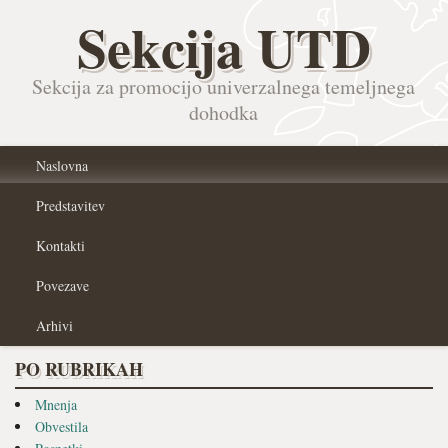
Sekcija UTD
Sekcija za promocijo univerzalnega temeljnega
dohodka
Naslovna
Predstavitev
Kontakti
Povezave
Arhivi
PO RUBRIKAH
Mnenja
Obvestila