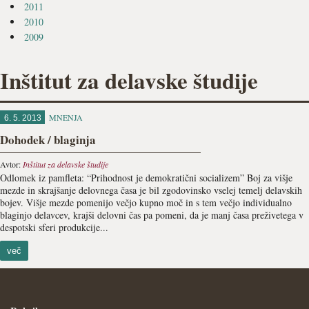
2011
2010
2009
Inštitut za delavske študije
MNENJA
6. 5. 2013
Dohodek / blaginja
Avtor:
Inštitut za delavske študije
Odlomek iz pamfleta: “Prihodnost je demokratični socializem” Boj za višje
mezde in skrajšanje delovnega časa je bil zgodovinsko vselej temelj delavskih
bojev. Višje mezde pomenijo večjo kupno moč in s tem večjo individualno
blaginjo delavcev, krajši delovni čas pa pomeni, da je manj časa preživetega v
despotski sferi produkcije...
več