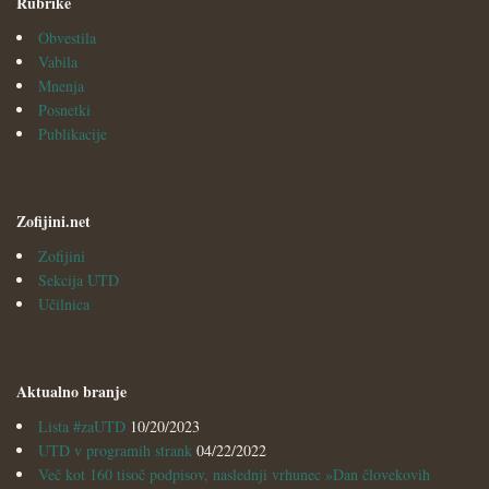
Rubrike
Obvestila
Vabila
Mnenja
Posnetki
Publikacije
Zofijini.net
Zofijini
Sekcija UTD
Učilnica
Aktualno branje
Lista #zaUTD
10/20/2023
UTD v programih strank
04/22/2022
Več kot 160 tisoč podpisov, naslednji vrhunec »Dan človekovih