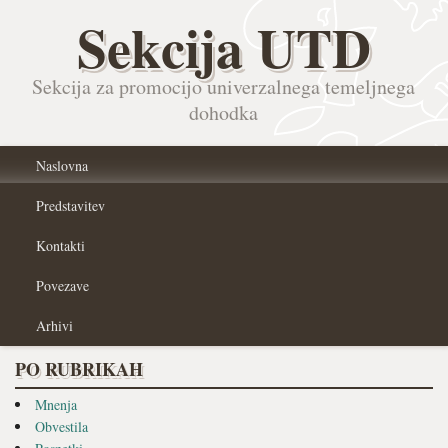
Sekcija UTD
Sekcija za promocijo univerzalnega temeljnega
dohodka
Naslovna
Predstavitev
Kontakti
Povezave
Arhivi
PO RUBRIKAH
Mnenja
Obvestila