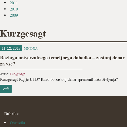
2011
2010
2009
Kurzgesagt
MNENJA
11. 12. 2017
Razlaga univerzalnega temeljnega dohodka – zastonj denar
za vse?
Avtor:
Kurzgesagt
Kurzgesagt Kaj je UTD? Kako bo zastonj denar spremenil naša življenja?
več
Rubrike
Obvestila