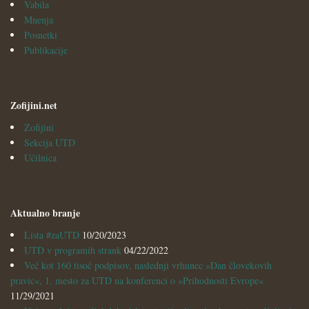
Vabila
Mnenja
Posnetki
Publikacije
Zofijini.net
Zofijini
Sekcija UTD
Učilnica
Aktualno branje
Lista #zaUTD
10/20/2023
UTD v programih strank
04/22/2022
Več kot 160 tisoč podpisov, naslednji vrhunec »Dan človekovih
pravic«, 1. mesto za UTD na konferenci o »Prihodnosti Evrope«
11/29/2021